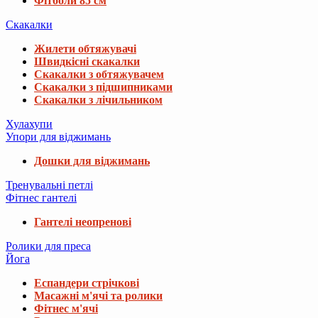
Фітболи 85 см
Скакалки
Жилети обтяжувачі
Швидкісні скакалки
Скакалки з обтяжувачем
Скакалки з підшипниками
Скакалки з лічильником
Хулахупи
Упори для віджимань
Дошки для віджимань
Тренувальні петлі
Фітнес гантелі
Гантелі неопренові
Ролики для преса
Йога
Еспандери стрічкові
Масажні м'ячі та ролики
Фітнес м'ячі