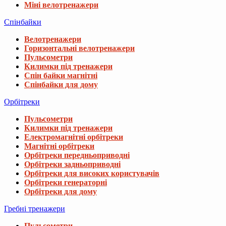
Міні велотренажери
Спінбайки
Велотренажери
Горизонтальні велотренажери
Пульсометри
Килимки під тренажери
Спін байки магнітні
Спінбайки для дому
Орбітреки
Пульсометри
Килимки під тренажери
Електромагнітні орбітреки
Магнітні орбітреки
Орбітреки передньоприводні
Орбітреки задньоприводні
Орбітреки для високих користувачів
Орбітреки генераторні
Орбітреки для дому
Гребні тренажери
Пульсометри