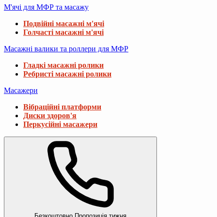
М'ячі для МФР та масажу
Подвійні масажні м'ячі
Голчасті масажні м'ячі
Масажні валики та роллери для МФР
Гладкі масажні ролики
Ребристі масажні ролики
Масажери
Вібраційні платформи
Диски здоров'я
Перкусійні масажери
Безкоштовно
Пропозиція тижня