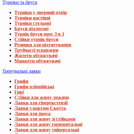
Турніки та бруси
Турніки у дверний отвір
Турніки настінні
Турніки стельові
Бруси підлогові
Турнік бруси прес 3 в 1
Стійки турнік бруси
Резинки для підтягування
Трубчасті еспандери
Жилети обтяжувачі
Манжети обтяжувачі
Тренувальні лавки
Грифи
Грифи олімпійські
Гирі
Стійки для жиму лежачи
Лавки для гіперекстензії
Лавки з партою Скотта
Лавки для преса
Лавки для жиму зі стійками
Лавки для жиму горизонтальні
Лавки для жиму універсальні