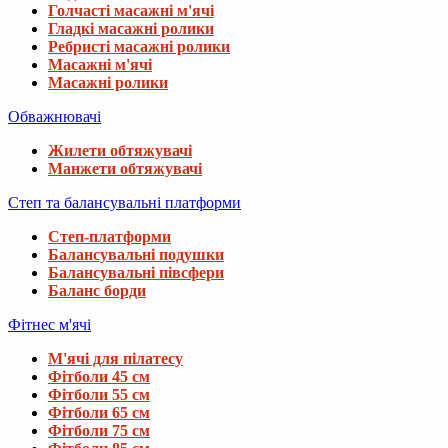
Голчасті масажні м'ячі
Гладкі масажні ролики
Ребристі масажні ролики
Масажні м'ячі
Масажні ролики
Обважнювачі
Жилети обтяжувачі
Манжети обтяжувачі
Степ та балансувальні платформи
Степ-платформи
Балансувальні подушки
Балансувальні півсфери
Баланс борди
Фітнес м'ячі
М'ячі для пілатесу
Фітболи 45 см
Фітболи 55 см
Фітболи 65 см
Фітболи 75 см