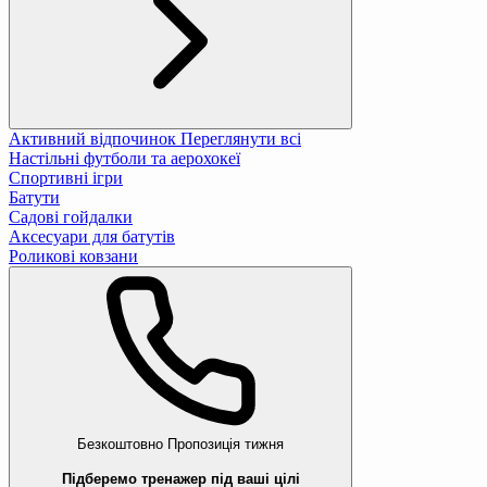
Активний відпочинок
Переглянути всі
Настільні футболи та аерохокеї
Спортивні ігри
Батути
Садові гойдалки
Аксесуари для батутів
Роликові ковзани
Безкоштовно
Пропозиція тижня
Підберемо тренажер під ваші цілі