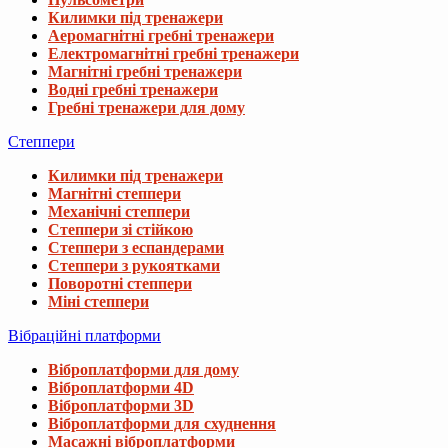
Килимки під тренажери
Аеромагнітні гребні тренажери
Електромагнітні гребні тренажери
Магнітні гребні тренажери
Водні гребні тренажери
Гребні тренажери для дому
Степпери
Килимки під тренажери
Магнітні степпери
Механічні степпери
Степпери зі стійкою
Степпери з еспандерами
Степпери з рукоятками
Поворотні степпери
Міні степпери
Вібраційні платформи
Віброплатформи для дому
Віброплатформи 4D
Віброплатформи 3D
Віброплатформи для схуднення
Масажні віброплатформи