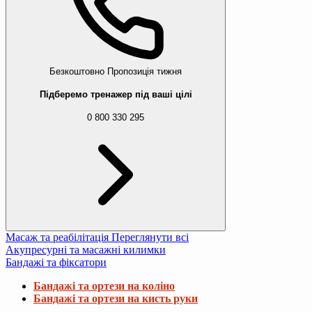
Безкоштовно
Пропозиція тижня
Підберемо тренажер під ваші цілі
0 800 330 295
Масаж та реабілітація
Переглянути всі
Акупресурні та масажні килимки
Бандажі та фіксатори
Бандажі та ортези на коліно
Бандажі та ортези на кисть руки