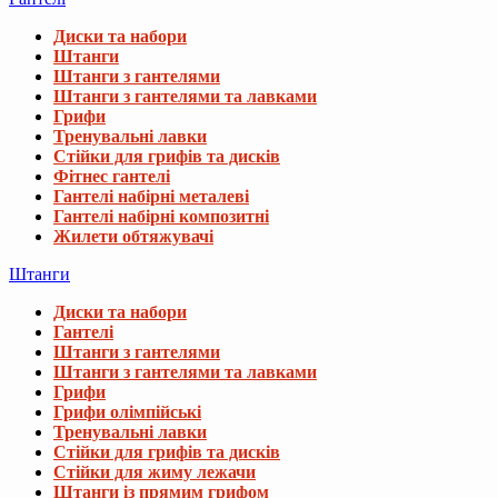
Диски та набори
Штанги
Штанги з гантелями
Штанги з гантелями та лавками
Грифи
Тренувальні лавки
Стійки для грифів та дисків
Фітнес гантелі
Гантелі набірні металеві
Гантелі набірні композитні
Жилети обтяжувачі
Штанги
Диски та набори
Гантелі
Штанги з гантелями
Штанги з гантелями та лавками
Грифи
Грифи олімпійські
Тренувальні лавки
Стійки для грифів та дисків
Стійки для жиму лежачи
Штанги із прямим грифом