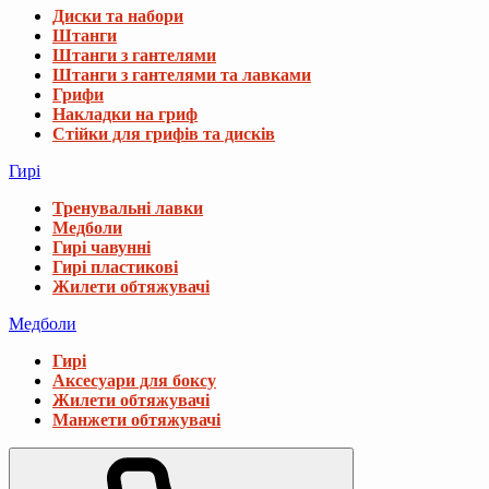
Диски та набори
Штанги
Штанги з гантелями
Штанги з гантелями та лавками
Грифи
Накладки на гриф
Стійки для грифів та дисків
Гирі
Тренувальні лавки
Медболи
Гирі чавунні
Гирі пластикові
Жилети обтяжувачі
Медболи
Гирі
Аксесуари для боксу
Жилети обтяжувачі
Манжети обтяжувачі