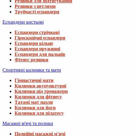
Резинки для підтягування
Резинки з петлями
Трубчасті еспандери
Еспандери кистьові
Еспандери стрічкові
Гіроскопічні еспандери
Еспандери кільце
Еспандери пружинні
Еспандери для пальців
Фітнес резинки
Спортивні килимки та мати
Гімнастичні мати
Килимки акупунктурні
Килимки під тренажери
Килимки для фітнесу
Татамі мат пазли
Килимки для йоги
Килимки для пілатесу
Масажні м'ячі та ролики
Подвійні масажні м'ячі