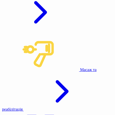
Масаж та
реабілітація