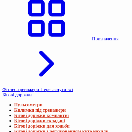
Призначення
Фітнес-тренажери
Переглянути всі
Бігові доріжки
Пульсометри
Килимки під тренажери
Бігові доріжки компактні
Бігові доріжки складані
Бігові доріжки для ходьби
Бігові доріжки з регулюванням кута нахилу