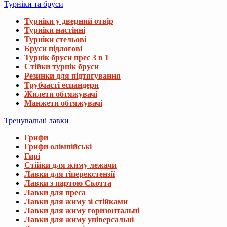
Турніки та бруси
Турніки у дверний отвір
Турніки настінні
Турніки стельові
Бруси підлогові
Турнік бруси прес 3 в 1
Стійки турнік бруси
Резинки для підтягування
Трубчасті еспандери
Жилети обтяжувачі
Манжети обтяжувачі
Тренувальні лавки
Грифи
Грифи олімпійські
Гирі
Стійки для жиму лежачи
Лавки для гіперекстензії
Лавки з партою Скотта
Лавки для преса
Лавки для жиму зі стійками
Лавки для жиму горизонтальні
Лавки для жиму універсальні