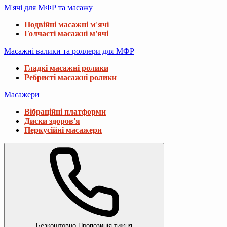
М'ячі для МФР та масажу
Подвійні масажні м'ячі
Голчасті масажні м'ячі
Масажні валики та роллери для МФР
Гладкі масажні ролики
Ребристі масажні ролики
Масажери
Вібраційні платформи
Диски здоров'я
Перкусійні масажери
Безкоштовно
Пропозиція тижня