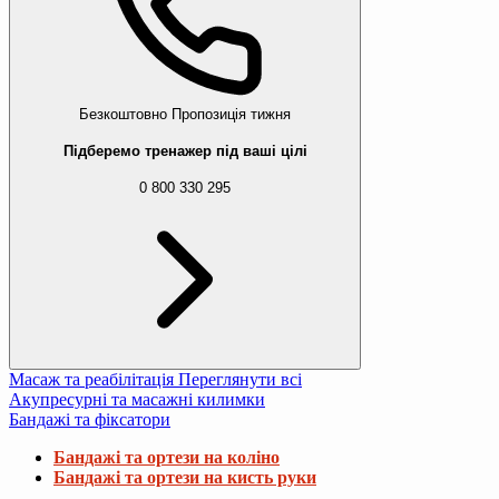
Безкоштовно
Пропозиція тижня
Підберемо тренажер під ваші цілі
0 800 330 295
Масаж та реабілітація
Переглянути всі
Акупресурні та масажні килимки
Бандажі та фіксатори
Бандажі та ортези на коліно
Бандажі та ортези на кисть руки