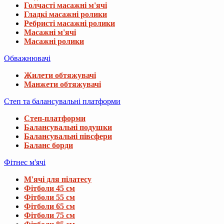
Голчасті масажні м'ячі
Гладкі масажні ролики
Ребристі масажні ролики
Масажні м'ячі
Масажні ролики
Обважнювачі
Жилети обтяжувачі
Манжети обтяжувачі
Степ та балансувальні платформи
Степ-платформи
Балансувальні подушки
Балансувальні півсфери
Баланс борди
Фітнес м'ячі
М'ячі для пілатесу
Фітболи 45 см
Фітболи 55 см
Фітболи 65 см
Фітболи 75 см