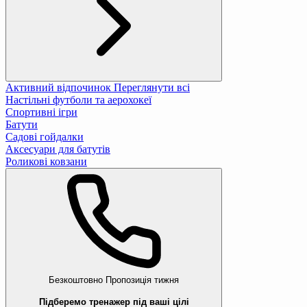
Активний відпочинок
Переглянути всі
Настільні футболи та аерохокеї
Спортивні ігри
Батути
Садові гойдалки
Аксесуари для батутів
Роликові ковзани
Безкоштовно
Пропозиція тижня
Підберемо тренажер під ваші цілі