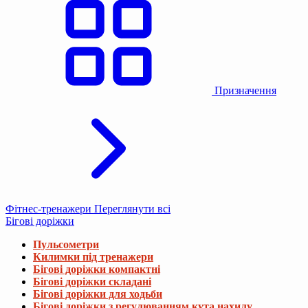
Призначення
Фітнес-тренажери
Переглянути всі
Бігові доріжки
Пульсометри
Килимки під тренажери
Бігові доріжки компактні
Бігові доріжки складані
Бігові доріжки для ходьби
Бігові доріжки з регулюванням кута нахилу