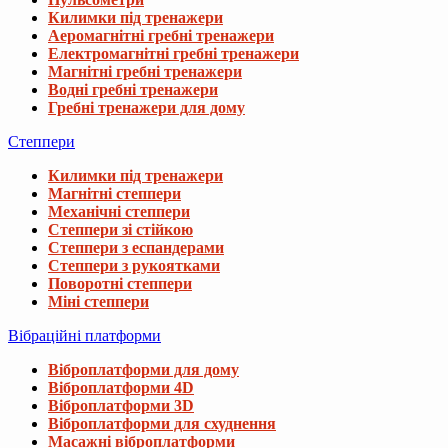
Килимки під тренажери
Аеромагнітні гребні тренажери
Електромагнітні гребні тренажери
Магнітні гребні тренажери
Водні гребні тренажери
Гребні тренажери для дому
Степпери
Килимки під тренажери
Магнітні степпери
Механічні степпери
Степпери зі стійкою
Степпери з еспандерами
Степпери з рукоятками
Поворотні степпери
Міні степпери
Вібраційні платформи
Віброплатформи для дому
Віброплатформи 4D
Віброплатформи 3D
Віброплатформи для схуднення
Масажні віброплатформи