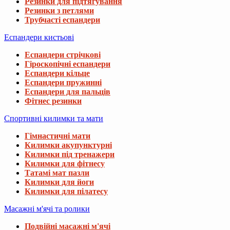
Резинки для підтягування
Резинки з петлями
Трубчасті еспандери
Еспандери кистьові
Еспандери стрічкові
Гіроскопічні еспандери
Еспандери кільце
Еспандери пружинні
Еспандери для пальців
Фітнес резинки
Спортивні килимки та мати
Гімнастичні мати
Килимки акупунктурні
Килимки під тренажери
Килимки для фітнесу
Татамі мат пазли
Килимки для йоги
Килимки для пілатесу
Масажні м'ячі та ролики
Подвійні масажні м'ячі