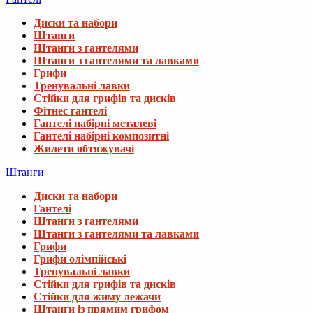
Диски та набори
Штанги
Штанги з гантелями
Штанги з гантелями та лавками
Грифи
Тренувальні лавки
Стійки для грифів та дисків
Фітнес гантелі
Гантелі набірні металеві
Гантелі набірні композитні
Жилети обтяжувачі
Штанги
Диски та набори
Гантелі
Штанги з гантелями
Штанги з гантелями та лавками
Грифи
Грифи олімпійські
Тренувальні лавки
Стійки для грифів та дисків
Стійки для жиму лежачи
Штанги із прямим грифом