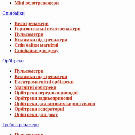
Міні велотренажери
Спінбайки
Велотренажери
Горизонтальні велотренажери
Пульсометри
Килимки під тренажери
Спін байки магнітні
Спінбайки для дому
Орбітреки
Пульсометри
Килимки під тренажери
Електромагнітні орбітреки
Магнітні орбітреки
Орбітреки передньоприводні
Орбітреки задньоприводні
Орбітреки для високих користувачів
Орбітреки генераторні
Орбітреки для дому
Гребні тренажери
Пульсометри