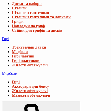
Диски та набори
Штанги
Штанги з гантелями
Штанги з гантелями та лавками
Грифи
Накладки на гриф
Стійки для грифів та дисків
Гирі
Тренувальні лавки
Медболи
Гирі чавунні
Гирі пластикові
Жилети обтяжувачі
Медболи
Гирі
Аксесуари для боксу
Жилети обтяжувачі
Манжети обтяжувачі