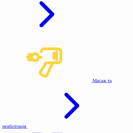
Масаж та
реабілітація