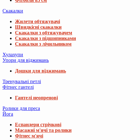
Фітболи 85 см
Скакалки
Жилети обтяжувачі
Швидкісні скакалки
Скакалки з обтяжувачем
Скакалки з підшипниками
Скакалки з лічильником
Хулахупи
Упори для віджимань
Дошки для віджимань
Тренувальні петлі
Фітнес гантелі
Гантелі неопренові
Ролики для преса
Йога
Еспандери стрічкові
Масажні м'ячі та ролики
Фітнес м'ячі