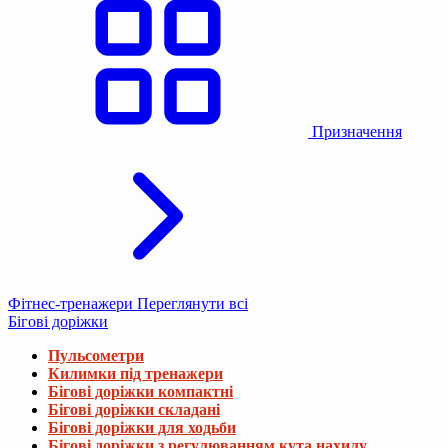
Призначення
Фітнес-тренажери
Переглянути всі
Бігові доріжки
Пульсометри
Килимки під тренажери
Бігові доріжки компактні
Бігові доріжки складані
Бігові доріжки для ходьби
Бігові доріжки з регулюванням кута нахилу