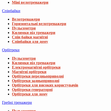
Міні велотренажери
Спінбайки
Велотренажери
Горизонтальні велотренажери
Пульсометри
Килимки під тренажери
Спін байки магнітні
Спінбайки для дому
Орбітреки
Пульсометри
Килимки під тренажери
Електромагнітні орбітреки
Магнітні орбітреки
Орбітреки передньоприводні
Орбітреки задньоприводні
Орбітреки для високих користувачів
Орбітреки генераторні
Орбітреки для дому
Гребні тренажери
Пульсометри