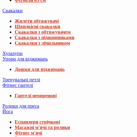
Фітболи 85 см
Скакалки
Жилети обтяжувачі
Швидкісні скакалки
Скакалки з обтяжувачем
Скакалки з підшипниками
Скакалки з лічильником
Хулахупи
Упори для віджимань
Дошки для віджимань
Тренувальні петлі
Фітнес гантелі
Гантелі неопренові
Ролики для преса
Йога
Еспандери стрічкові
Масажні м'ячі та ролики
Фітнес м'ячі