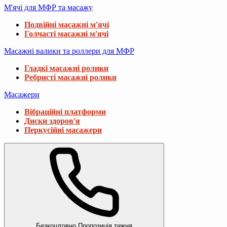
М'ячі для МФР та масажу
Подвійні масажні м'ячі
Голчасті масажні м'ячі
Масажні валики та роллери для МФР
Гладкі масажні ролики
Ребристі масажні ролики
Масажери
Вібраційні платформи
Диски здоров'я
Перкусійні масажери
Безкоштовно
Пропозиція тижня