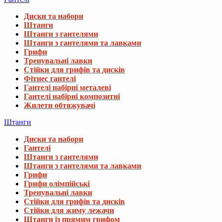
Диски та набори
Штанги
Штанги з гантелями
Штанги з гантелями та лавками
Грифи
Тренувальні лавки
Стійки для грифів та дисків
Фітнес гантелі
Гантелі набірні металеві
Гантелі набірні композитні
Жилети обтяжувачі
Штанги
Диски та набори
Гантелі
Штанги з гантелями
Штанги з гантелями та лавками
Грифи
Грифи олімпійські
Тренувальні лавки
Стійки для грифів та дисків
Стійки для жиму лежачи
Штанги із прямим грифом