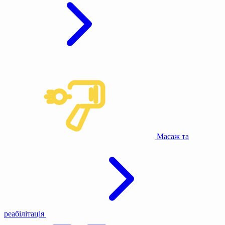
Масаж та
реабілітація