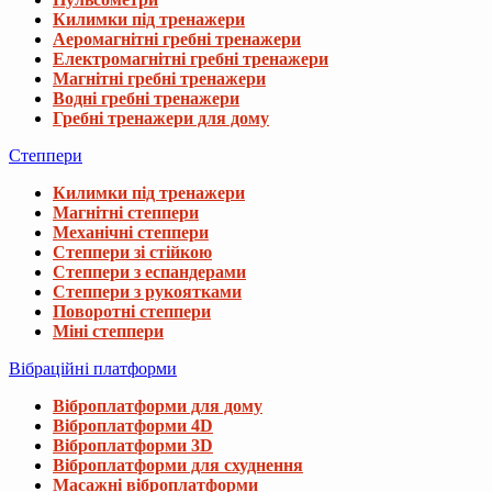
Килимки під тренажери
Аеромагнітні гребні тренажери
Електромагнітні гребні тренажери
Магнітні гребні тренажери
Водні гребні тренажери
Гребні тренажери для дому
Степпери
Килимки під тренажери
Магнітні степпери
Механічні степпери
Степпери зі стійкою
Степпери з еспандерами
Степпери з рукоятками
Поворотні степпери
Міні степпери
Вібраційні платформи
Віброплатформи для дому
Віброплатформи 4D
Віброплатформи 3D
Віброплатформи для схуднення
Масажні віброплатформи