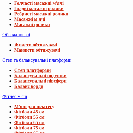
Голчасті масажні м'ячі
Гладкі масажні ролики
Ребристі масажні ролики
Масажні м'ячі
Масажні ролики
Обважнювачі
Жилети обтяжувачі
Манжети обтяжувачі
Степ та балансувальні платформи
Степ-платформи
Балансувальні подушки
Балансувальні півсфери
Баланс борди
Фітнес м'ячі
М'ячі для пілатесу
Фітболи 45 см
Фітболи 55 см
Фітболи 65 см
Фітболи 75 см