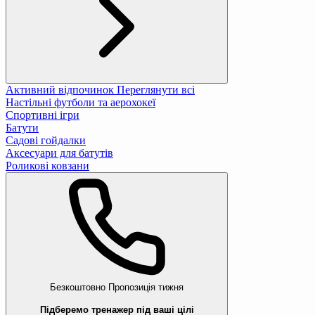
Активний відпочинок
Переглянути всі
Настільні футболи та аерохокеї
Спортивні ігри
Батути
Садові гойдалки
Аксесуари для батутів
Роликові ковзани
Безкоштовно
Пропозиція тижня
Підберемо тренажер під ваші цілі