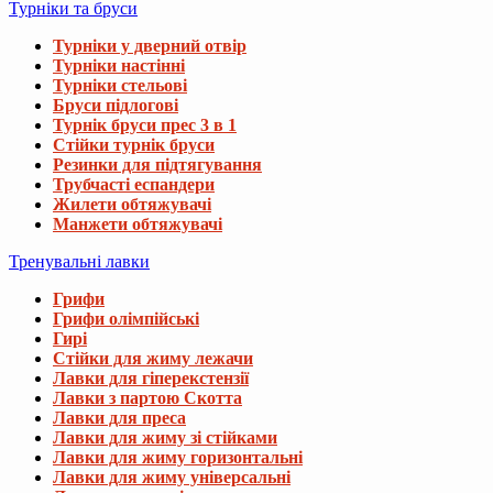
Турніки та бруси
Турніки у дверний отвір
Турніки настінні
Турніки стельові
Бруси підлогові
Турнік бруси прес 3 в 1
Стійки турнік бруси
Резинки для підтягування
Трубчасті еспандери
Жилети обтяжувачі
Манжети обтяжувачі
Тренувальні лавки
Грифи
Грифи олімпійські
Гирі
Стійки для жиму лежачи
Лавки для гіперекстензії
Лавки з партою Скотта
Лавки для преса
Лавки для жиму зі стійками
Лавки для жиму горизонтальні
Лавки для жиму універсальні