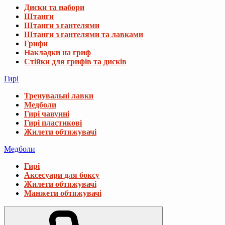
Диски та набори
Штанги
Штанги з гантелями
Штанги з гантелями та лавками
Грифи
Накладки на гриф
Стійки для грифів та дисків
Гирі
Тренувальні лавки
Медболи
Гирі чавунні
Гирі пластикові
Жилети обтяжувачі
Медболи
Гирі
Аксесуари для боксу
Жилети обтяжувачі
Манжети обтяжувачі