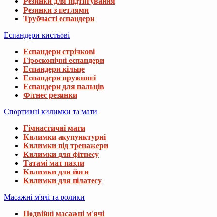
Резинки для підтягування
Резинки з петлями
Трубчасті еспандери
Еспандери кистьові
Еспандери стрічкові
Гіроскопічні еспандери
Еспандери кільце
Еспандери пружинні
Еспандери для пальців
Фітнес резинки
Спортивні килимки та мати
Гімнастичні мати
Килимки акупунктурні
Килимки під тренажери
Килимки для фітнесу
Татамі мат пазли
Килимки для йоги
Килимки для пілатесу
Масажні м'ячі та ролики
Подвійні масажні м'ячі