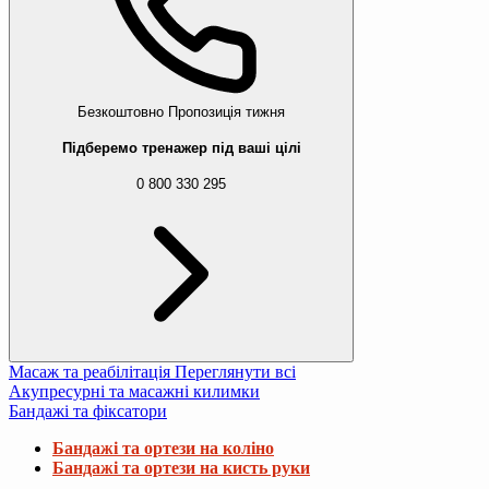
Безкоштовно
Пропозиція тижня
Підберемо тренажер під ваші цілі
0 800 330 295
Масаж та реабілітація
Переглянути всі
Акупресурні та масажні килимки
Бандажі та фіксатори
Бандажі та ортези на коліно
Бандажі та ортези на кисть руки