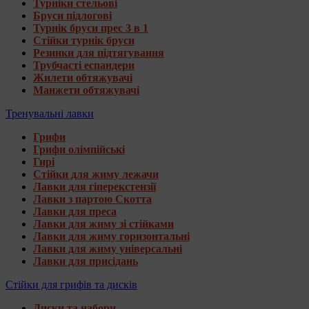
Турніки стельові
Бруси підлогові
Турнік бруси прес 3 в 1
Стійки турнік бруси
Резинки для підтягування
Трубчасті еспандери
Жилети обтяжувачі
Манжети обтяжувачі
Тренувальні лавки
Грифи
Грифи олімпійські
Гирі
Стійки для жиму лежачи
Лавки для гіперекстензії
Лавки з партою Скотта
Лавки для преса
Лавки для жиму зі стійками
Лавки для жиму горизонтальні
Лавки для жиму універсальні
Лавки для присідань
Стійки для грифів та дисків
Диски та набори