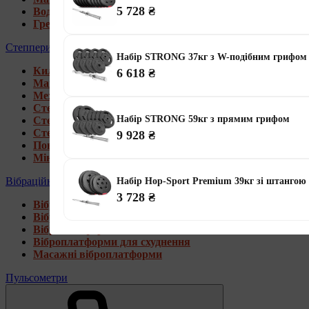
5 728 ₴
Водні гребні тренажери
Гребні тренажери для дому
Степпери
Набір STRONG 37кг з W-подібним грифом
Килимки під тренажери
6 618 ₴
Магнітні степпери
Механічні степпери
Степпери зі стійкою
Набір STRONG 59кг з прямим грифом
Степпери з еспандерами
Степпери з рукоятками
9 928 ₴
Поворотні степпери
Міні степпери
Вібраційні платформи
Набір Hop-Sport Premium 39кг зі штангою
3 728 ₴
Віброплатформи для дому
Віброплатформи 4D
Віброплатформи 3D
Віброплатформи для схуднення
Масажні віброплатформи
Пульсометри