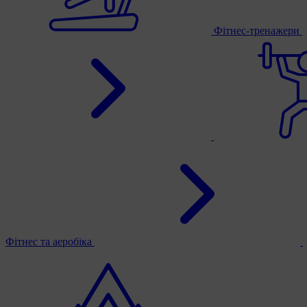
Фітнес-тренажери
Фітнес та аеробіка