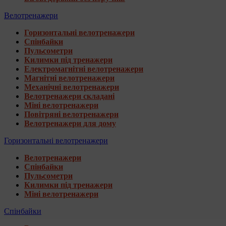
Велотренажери
Горизонтальні велотренажери
Спінбайки
Пульсометри
Килимки під тренажери
Електромагнітні велотренажери
Магнітні велотренажери
Механічні велотренажери
Велотренажери складані
Міні велотренажери
Повітряні велотренажери
Велотренажери для дому
Горизонтальні велотренажери
Велотренажери
Спінбайки
Пульсометри
Килимки під тренажери
Міні велотренажери
Спінбайки