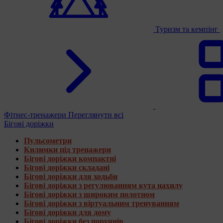
Туризм та кемпінг
Фітнес-тренажери
Переглянути всі
Бігові доріжки
Пульсометри
Килимки під тренажери
Бігові доріжки компактні
Бігові доріжки складані
Бігові доріжки для ходьби
Бігові доріжки з регулюванням кута нахилу
Бігові доріжки з широким полотном
Бігові доріжки з віртуальним тренуванням
Бігові доріжки для дому
Бігові доріжки без поручнів