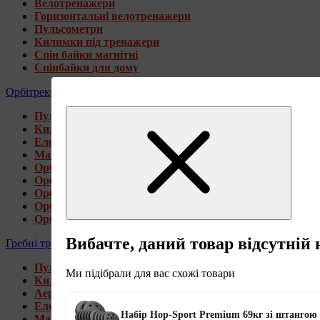
Велотренажери
Горизонтальні велотренажери
Пульсометри
Килимки під тренажери
Спін байки магнітні
Спінбайки для дому
Орбітреки
Пульсометри
Килимки під тренажери
Електромагнітні орбітреки
Магнітні орбітреки
Орбітреки передньоприводні
Орбітреки задньоприводні
Орбітреки для високих користувачів
Орбітреки генераторні
Орбітреки для дому
Вибачте, даний товар відсутній 
Гребні тренажери
Пульсометри
Ми підібрали для вас схожі товари
Килимки під тренажери
Аеромагнітні гребні тренажери
Електромагнітні гребні тренажери
Набір Hop-Sport Premium 69кг зі штангою
Магнітні гребні тренажери