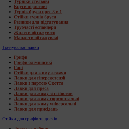
Турніки стельові
Бруси підлогові
Турнік бруси прес 3 в 1
Стійки турнік бруси
Резинки для підтягування
Трубчасті еспандери
Жилети обтяжувачі
Манжети обтяжувачі
Тренувальні лавки
Грифи
Грифи олімпійські
Гирі
Стійки для жиму лежачи
Лавки для гіперекстензії
Лавки з партою Скотта
Лавки для преса
Лавки для жиму зі стійками
Лавки для жиму горизонтальні
Лавки для жиму універсальні
Лавки для присідань
Стійки для грифів та дисків
Диски та набори