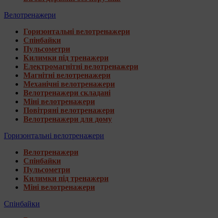
Велотренажери
Горизонтальні велотренажери
Спінбайки
Пульсометри
Килимки під тренажери
Електромагнітні велотренажери
Магнітні велотренажери
Механічні велотренажери
Велотренажери складані
Міні велотренажери
Повітряні велотренажери
Велотренажери для дому
Горизонтальні велотренажери
Велотренажери
Спінбайки
Пульсометри
Килимки під тренажери
Міні велотренажери
Спінбайки