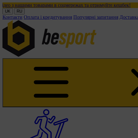
товарами в соцмережах та отримуйте кешбек!
UK
RU
Контакти
Оплата і кредитування
Популярні запитання
Доставк