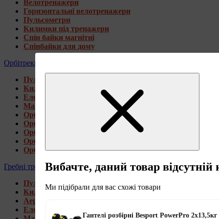
Велотренажери
Горизонтальні велотренажери
Пульсометри
Килимки під тренажери
Спін байки магнітні
Спінбайки для дому
Орбітреки
Пульсометри
Килимки під тренажери
Електромагнітні орбітреки
Магнітні орбітреки
Орбітреки передньоприводні
Орбітреки задньоприводні
Орбітреки для високих користувачів
Орбітреки генераторні
Орбітреки для дому
Вибачте, даний товар відсутній 
Гребні тренажери
Пульсометри
Ми підібрали для вас схожі товари
Килимки під тренажери
Аеромагнітні гребні тренажери
Електромагнітні гребні тренажери
Гантелі розбірні Besport PowerPro 2х13,5кг
Магнітні гребні тренажери