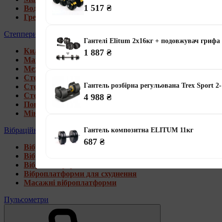
1 517 ₴
Водні гребні тренажери
Гребні тренажери для дому
Степпери
Гантелі Elitum 2х16кг + подовжувач грифа
Килимки під тренажери
1 887 ₴
Магнітні степпери
Механічні степпери
Степпери зі стійкою
Гантель розбірна регульована Trex Sport 2
Степпери з еспандерами
Степпери з рукоятками
4 988 ₴
Поворотні степпери
Міні степпери
Вібраційні платформи
Гантель композитна ELITUM 11кг
687 ₴
Віброплатформи для дому
Віброплатформи 4D
Віброплатформи 3D
Віброплатформи для схуднення
Масажні віброплатформи
Пульсометри