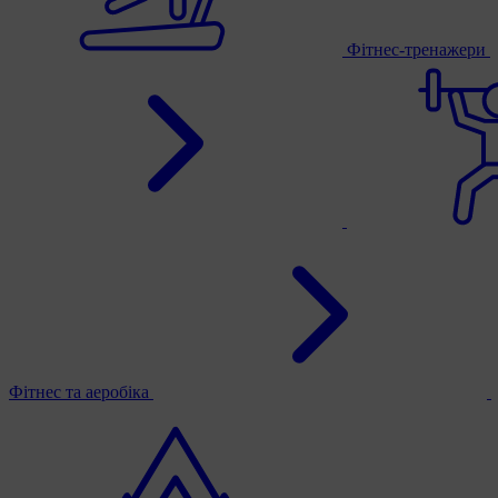
Фітнес-тренажери
Фітнес та аеробіка