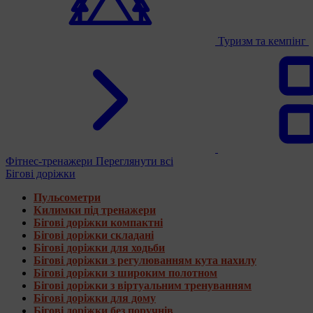
Туризм та кемпінг
Фітнес-тренажери
Переглянути всі
Бігові доріжки
Пульсометри
Килимки під тренажери
Бігові доріжки компактні
Бігові доріжки складані
Бігові доріжки для ходьби
Бігові доріжки з регулюванням кута нахилу
Бігові доріжки з широким полотном
Бігові доріжки з віртуальним тренуванням
Бігові доріжки для дому
Бігові доріжки без поручнів