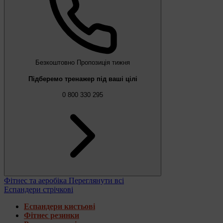
Безкоштовно
Пропозиція тижня
Підберемо тренажер під ваші цілі
0 800 330 295
Фітнес та аеробіка
Переглянути всі
Еспандери стрічкові
Еспандери кистьові
Фітнес резинки