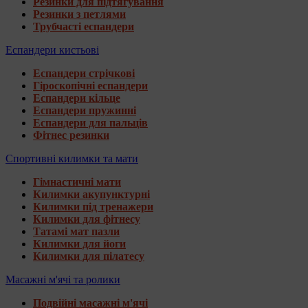
Резинки для підтягування
Резинки з петлями
Трубчасті еспандери
Еспандери кистьові
Еспандери стрічкові
Гіроскопічні еспандери
Еспандери кільце
Еспандери пружинні
Еспандери для пальців
Фітнес резинки
Спортивні килимки та мати
Гімнастичні мати
Килимки акупунктурні
Килимки під тренажери
Килимки для фітнесу
Татамі мат пазли
Килимки для йоги
Килимки для пілатесу
Масажні м'ячі та ролики
Подвійні масажні м'ячі