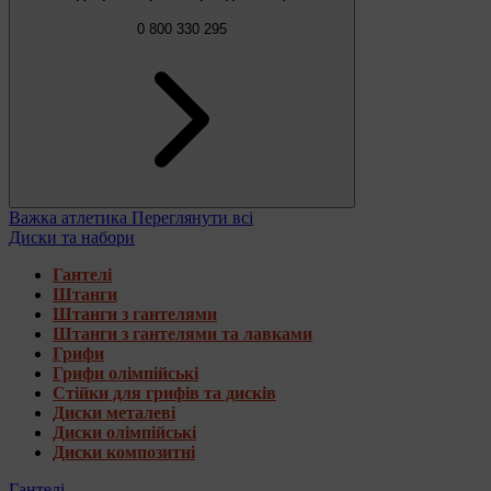
0 800 330 295
Важка атлетика
Переглянути всі
Диски та набори
Гантелі
Штанги
Штанги з гантелями
Штанги з гантелями та лавками
Грифи
Грифи олімпійські
Стійки для грифів та дисків
Диски металеві
Диски олімпійські
Диски композитні
Гантелі