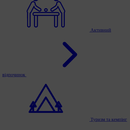
Активний
відпочинок
Туризм та кемпінг