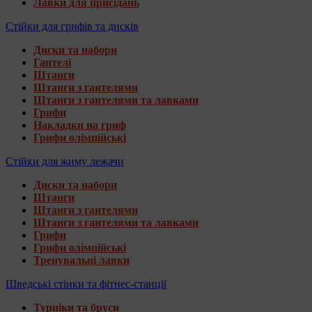
Лавки для присідань
Стійки для грифів та дисків
Диски та набори
Гантелі
Штанги
Штанги з гантелями
Штанги з гантелями та лавками
Грифи
Накладки на гриф
Грифи олімпійські
Стійки для жиму лежачи
Диски та набори
Штанги
Штанги з гантелями
Штанги з гантелями та лавками
Грифи
Грифи олімпійські
Тренувальні лавки
Шведські стінки та фітнес-станції
Турніки та бруси