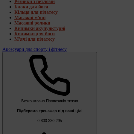
Резинки з петлями
Блоки для йоги
Кільця для пілатесу
Масажні м'ячі
Масажні ролики
Килимки акупунктурні
Килимки для йоги
М'ячі для пілатесу
Аксесуари для спорту і фітнесу
Безкоштовно
Пропозиція тижня
Підберемо тренажер під ваші цілі
0 800 330 295