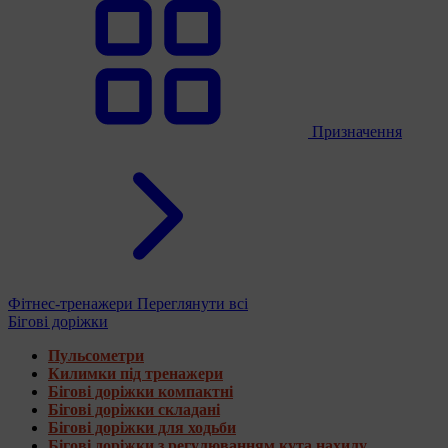
Призначення
Фітнес-тренажери
Переглянути всі
Бігові доріжки
Пульсометри
Килимки під тренажери
Бігові доріжки компактні
Бігові доріжки складані
Бігові доріжки для ходьби
Бігові доріжки з регулюванням кута нахилу