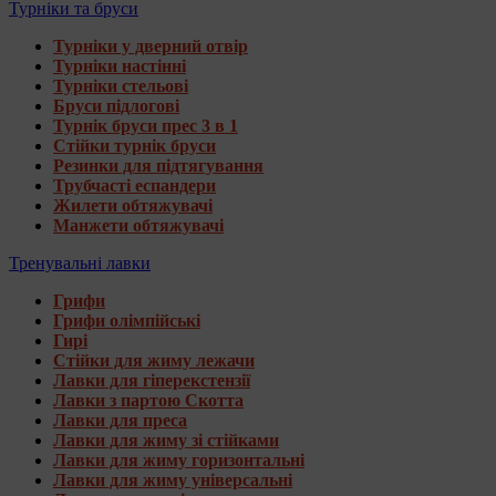
Турніки та бруси
Турніки у дверний отвір
Турніки настінні
Турніки стельові
Бруси підлогові
Турнік бруси прес 3 в 1
Стійки турнік бруси
Резинки для підтягування
Трубчасті еспандери
Жилети обтяжувачі
Манжети обтяжувачі
Тренувальні лавки
Грифи
Грифи олімпійські
Гирі
Стійки для жиму лежачи
Лавки для гіперекстензії
Лавки з партою Скотта
Лавки для преса
Лавки для жиму зі стійками
Лавки для жиму горизонтальні
Лавки для жиму універсальні