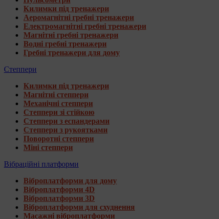
Килимки під тренажери
Аеромагнітні гребні тренажери
Електромагнітні гребні тренажери
Магнітні гребні тренажери
Водні гребні тренажери
Гребні тренажери для дому
Степпери
Килимки під тренажери
Магнітні степпери
Механічні степпери
Степпери зі стійкою
Степпери з еспандерами
Степпери з рукоятками
Поворотні степпери
Міні степпери
Вібраційні платформи
Віброплатформи для дому
Віброплатформи 4D
Віброплатформи 3D
Віброплатформи для схуднення
Масажні віброплатформи