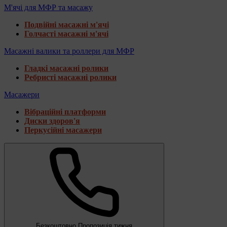
М'ячі для МФР та масажу
Подвійні масажні м'ячі
Голчасті масажні м'ячі
Масажні валики та роллери для МФР
Гладкі масажні ролики
Ребристі масажні ролики
Масажери
Вібраційні платформи
Диски здоров'я
Перкусійні масажери
Безкоштовно
Пропозиція тижня