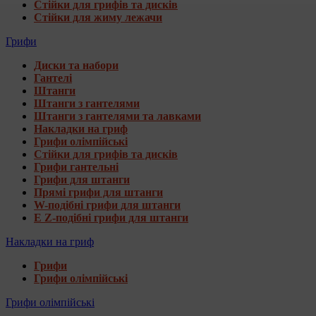
Стійки для грифів та дисків
Стійки для жиму лежачи
Грифи
Диски та набори
Гантелі
Штанги
Штанги з гантелями
Штанги з гантелями та лавками
Накладки на гриф
Грифи олімпійські
Стійки для грифів та дисків
Грифи гантельні
Грифи для штанги
Прямі грифи для штанги
W-подібні грифи для штанги
E Z-подібні грифи для штанги
Накладки на гриф
Грифи
Грифи олімпійські
Грифи олімпійські