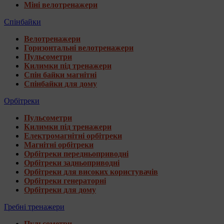
Міні велотренажери
Спінбайки
Велотренажери
Горизонтальні велотренажери
Пульсометри
Килимки під тренажери
Спін байки магнітні
Спінбайки для дому
Орбітреки
Пульсометри
Килимки під тренажери
Електромагнітні орбітреки
Магнітні орбітреки
Орбітреки передньоприводні
Орбітреки задньоприводні
Орбітреки для високих користувачів
Орбітреки генераторні
Орбітреки для дому
Гребні тренажери
Пульсометри