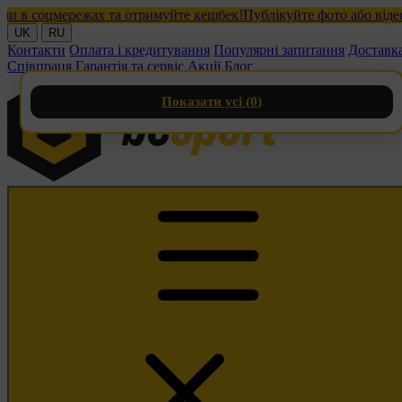
 соцмережах та отримуйте кешбек!
Публікуйте фото або відео з 
UK
RU
Контакти
Оплата і кредитування
Популярні запитання
Доставк
Співпраця
Гарантія та сервіс
Акції
Блог
Показати усі (
0
)