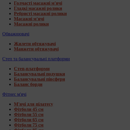
Голчасті масажні м'ячі
Гладкі масажні ролики
Ребристі масажні ролики
Масажні м'ячі
Масажні ролики
Обважнювачі
Жилети обтяжувачі
Манжети обтяжувачі
Степ та балансувальні платформи
Степ-платформи
Балансувальні подушки
Балансувальні півсфери
Баланс борди
Фітнес м'ячі
М'ячі для пілатесу
Фітболи 45 см
Фітболи 55 см
Фітболи 65 см
Фітболи 75 см