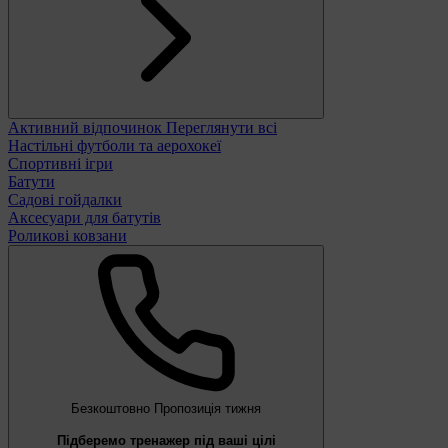
Активний відпочинок
Переглянути всі
Настільні футболи та аерохокеї
Спортивні ігри
Батути
Садові гойдалки
Аксесуари для батутів
Роликові ковзани
Безкоштовно
Пропозиція тижня
Підберемо тренажер під ваші цілі