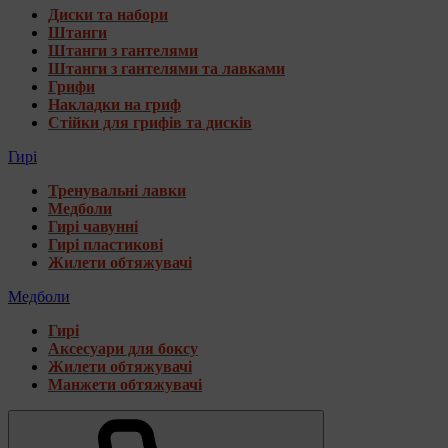
Диски та набори
Штанги
Штанги з гантелями
Штанги з гантелями та лавками
Грифи
Накладки на гриф
Стійки для грифів та дисків
Гирі
Тренувальні лавки
Медболи
Гирі чавунні
Гирі пластикові
Жилети обтяжувачі
Медболи
Гирі
Аксесуари для боксу
Жилети обтяжувачі
Манжети обтяжувачі