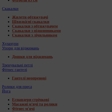
Фітболи 85 см
Скакалки
Жилети обтяжувачі
Швидкісні скакалки
Скакалки з обтяжувачем
Скакалки з підшипниками
Скакалки з лічильником
Хулахупи
Упори для віджимань
Дошки для віджимань
Тренувальні петлі
Фітнес гантелі
Гантелі неопренові
Ролики для преса
Йога
Еспандери стрічкові
Масажні м'ячі та ролики
Фітнес м'ячі