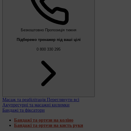
Безкоштовно
Пропозиція тижня
Підберемо тренажер під ваші цілі
0 800 330 295
Масаж та реабілітація
Переглянути всі
Акупресурні та масажні килимки
Бандажі та фіксатори
Бандажі та ортези на коліно
Бандажі та ортези на кисть руки