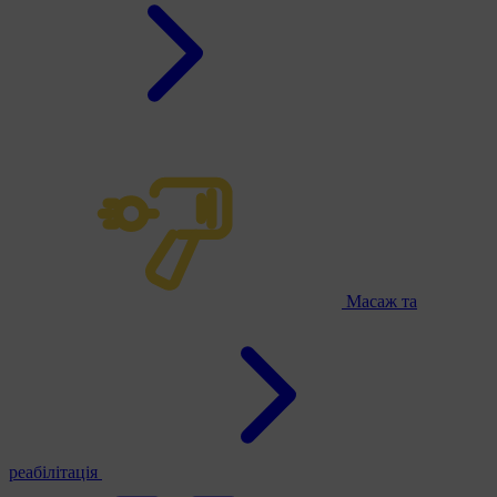
Масаж та
реабілітація