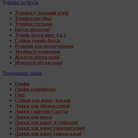
Турніки та бруси
Турніки у дверний отвір
Турніки настінні
Турніки стельові
Бруси підлогові
Турнік бруси прес 3 в 1
Стійки турнік бруси
Резинки для підтягування
Трубчасті еспандери
Жилети обтяжувачі
Манжети обтяжувачі
Тренувальні лавки
Грифи
Грифи олімпійські
Гирі
Стійки для жиму лежачи
Лавки для гіперекстензії
Лавки з партою Скотта
Лавки для преса
Лавки для жиму зі стійками
Лавки для жиму горизонтальні
Лавки для жиму універсальні