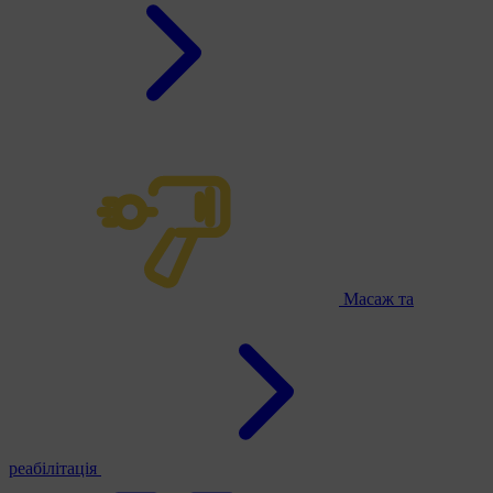
Масаж та
реабілітація