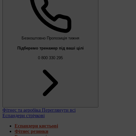
Безкоштовно
Пропозиція тижня
Підберемо тренажер під ваші цілі
0 800 330 295
Фітнес та аеробіка
Переглянути всі
Еспандери стрічкові
Еспандери кистьові
Фітнес резинки