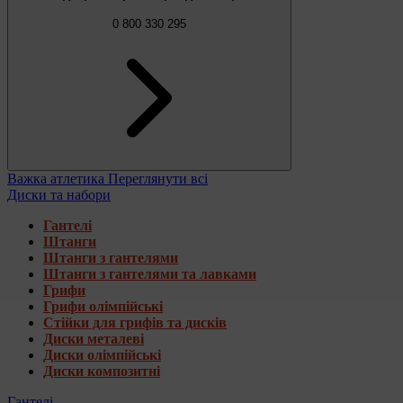
0 800 330 295
Важка атлетика
Переглянути всі
Диски та набори
Гантелі
Штанги
Штанги з гантелями
Штанги з гантелями та лавками
Грифи
Грифи олімпійські
Стійки для грифів та дисків
Диски металеві
Диски олімпійські
Диски композитні
Гантелі