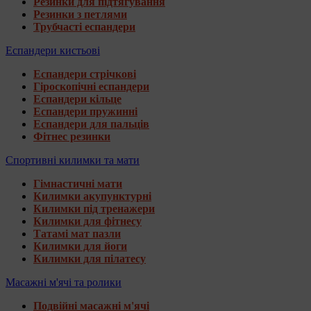
Резинки для підтягування
Резинки з петлями
Трубчасті еспандери
Еспандери кистьові
Еспандери стрічкові
Гіроскопічні еспандери
Еспандери кільце
Еспандери пружинні
Еспандери для пальців
Фітнес резинки
Спортивні килимки та мати
Гімнастичні мати
Килимки акупунктурні
Килимки під тренажери
Килимки для фітнесу
Татамі мат пазли
Килимки для йоги
Килимки для пілатесу
Масажні м'ячі та ролики
Подвійні масажні м'ячі