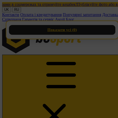
и в соцмережах та отримуйте кешбек!
Публікуйте фото або відео
UK
RU
Контакти
Оплата і кредитування
Популярні запитання
Доставк
Співпраця
Гарантія та сервіс
Акції
Блог
Показати усі (
0
)