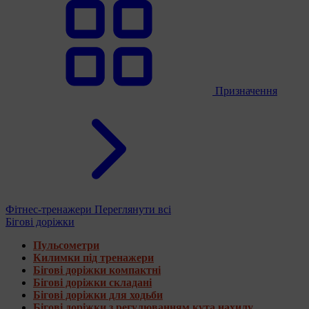
Призначення
Фітнес-тренажери
Переглянути всі
Бігові доріжки
Пульсометри
Килимки під тренажери
Бігові доріжки компактні
Бігові доріжки складані
Бігові доріжки для ходьби
Бігові доріжки з регулюванням кута нахилу