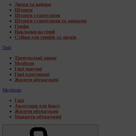
Диски та набори
Штанги
Штанги з гантелями
Штанги з гантелями та лавками
Грифи
Накладки на гриф
Стійки для грифів та дисків
Гирі
Тренувальні лавки
Медболи
Гирі чавунні
Гирі пластикові
Жилети обтяжувачі
Медболи
Гирі
Аксесуари для боксу
Жилети обтяжувачі
Манжети обтяжувачі