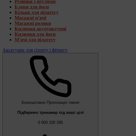
Резинки з петлями
Блоки для йоги
Кільця для пілатесу
Масажні м'ячі
Масажні ролики
Килимки акупунктурні
Килимки для йоги
М'ячі для пілатесу
Аксесуари для спорту і фітнесу
Безкоштовно
Пропозиція тижня
Підберемо тренажер під ваші цілі
0 800 330 295