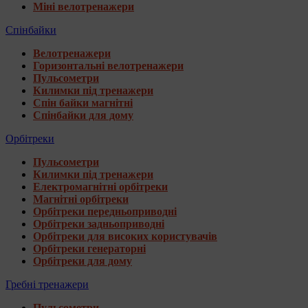
Міні велотренажери
Спінбайки
Велотренажери
Горизонтальні велотренажери
Пульсометри
Килимки під тренажери
Спін байки магнітні
Спінбайки для дому
Орбітреки
Пульсометри
Килимки під тренажери
Електромагнітні орбітреки
Магнітні орбітреки
Орбітреки передньоприводні
Орбітреки задньоприводні
Орбітреки для високих користувачів
Орбітреки генераторні
Орбітреки для дому
Гребні тренажери
Пульсометри