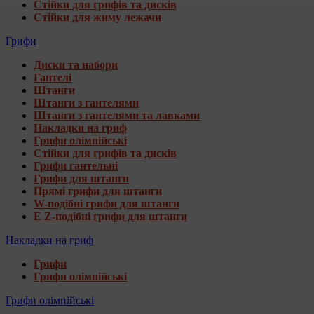
Стійки для грифів та дисків
Стійки для жиму лежачи
Грифи
Диски та набори
Гантелі
Штанги
Штанги з гантелями
Штанги з гантелями та лавками
Накладки на гриф
Грифи олімпійські
Стійки для грифів та дисків
Грифи гантельні
Грифи для штанги
Прямі грифи для штанги
W-подібні грифи для штанги
E Z-подібні грифи для штанги
Накладки на гриф
Грифи
Грифи олімпійські
Грифи олімпійські