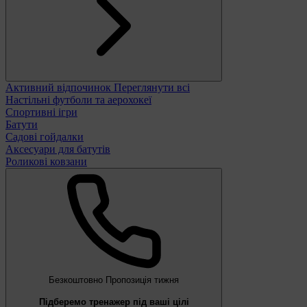
Активний відпочинок
Переглянути всі
Настільні футболи та аерохокеї
Спортивні ігри
Батути
Садові гойдалки
Аксесуари для батутів
Роликові ковзани
Безкоштовно
Пропозиція тижня
Підберемо тренажер під ваші цілі