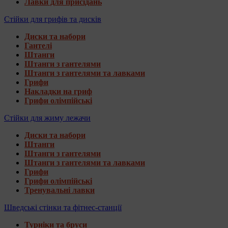
Лавки для присідань
Стійки для грифів та дисків
Диски та набори
Гантелі
Штанги
Штанги з гантелями
Штанги з гантелями та лавками
Грифи
Накладки на гриф
Грифи олімпійські
Стійки для жиму лежачи
Диски та набори
Штанги
Штанги з гантелями
Штанги з гантелями та лавками
Грифи
Грифи олімпійські
Тренувальні лавки
Шведські стінки та фітнес-станції
Турніки та бруси