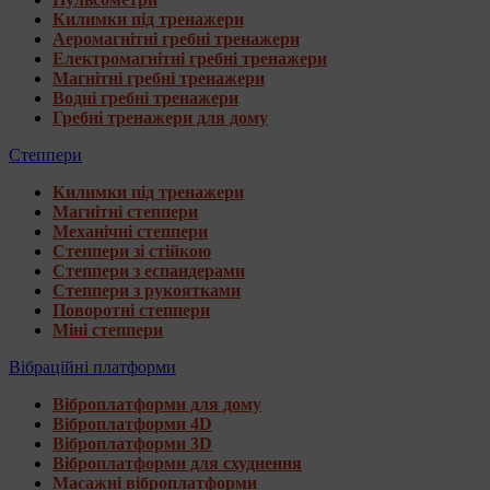
Килимки під тренажери
Аеромагнітні гребні тренажери
Електромагнітні гребні тренажери
Магнітні гребні тренажери
Водні гребні тренажери
Гребні тренажери для дому
Степпери
Килимки під тренажери
Магнітні степпери
Механічні степпери
Степпери зі стійкою
Степпери з еспандерами
Степпери з рукоятками
Поворотні степпери
Міні степпери
Вібраційні платформи
Віброплатформи для дому
Віброплатформи 4D
Віброплатформи 3D
Віброплатформи для схуднення
Масажні віброплатформи