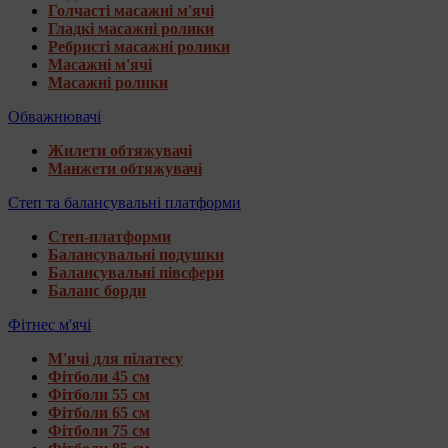
Голчасті масажні м'ячі
Гладкі масажні ролики
Ребристі масажні ролики
Масажні м'ячі
Масажні ролики
Обважнювачі
Жилети обтяжувачі
Манжети обтяжувачі
Степ та балансувальні платформи
Степ-платформи
Балансувальні подушки
Балансувальні півсфери
Баланс борди
Фітнес м'ячі
М'ячі для пілатесу
Фітболи 45 см
Фітболи 55 см
Фітболи 65 см
Фітболи 75 см