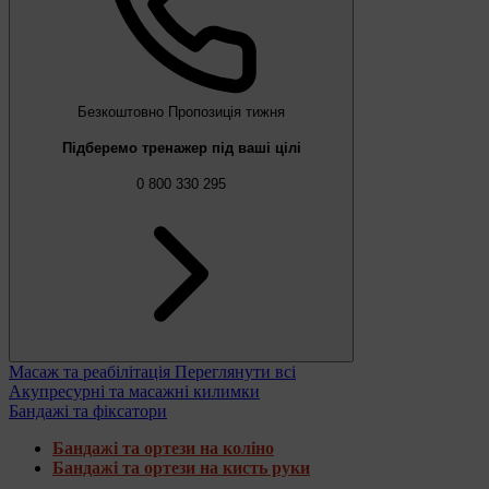
Безкоштовно
Пропозиція тижня
Підберемо тренажер під ваші цілі
0 800 330 295
Масаж та реабілітація
Переглянути всі
Акупресурні та масажні килимки
Бандажі та фіксатори
Бандажі та ортези на коліно
Бандажі та ортези на кисть руки