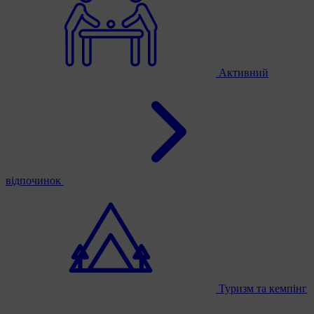
Активний
відпочинок
Туризм та кемпінг