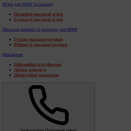
М'ячі для МФР та масажу
Подвійні масажні м'ячі
Голчасті масажні м'ячі
Масажні валики та роллери для МФР
Гладкі масажні ролики
Ребристі масажні ролики
Масажери
Вібраційні платформи
Диски здоров'я
Перкусійні масажери
Безкоштовно
Пропозиція тижня