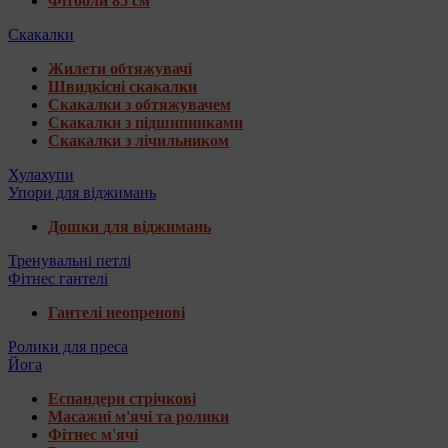
Фітболи 85 см
Скакалки
Жилети обтяжувачі
Швидкісні скакалки
Скакалки з обтяжувачем
Скакалки з підшипниками
Скакалки з лічильником
Хулахупи
Упори для віджимань
Дошки для віджимань
Тренувальні петлі
Фітнес гантелі
Гантелі неопренові
Ролики для преса
Йога
Еспандери стрічкові
Масажні м'ячі та ролики
Фітнес м'ячі