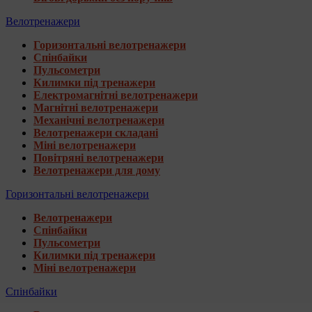
Велотренажери
Горизонтальні велотренажери
Спінбайки
Пульсометри
Килимки під тренажери
Електромагнітні велотренажери
Магнітні велотренажери
Механічні велотренажери
Велотренажери складані
Міні велотренажери
Повітряні велотренажери
Велотренажери для дому
Горизонтальні велотренажери
Велотренажери
Спінбайки
Пульсометри
Килимки під тренажери
Міні велотренажери
Спінбайки