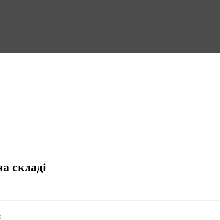
на складі
й