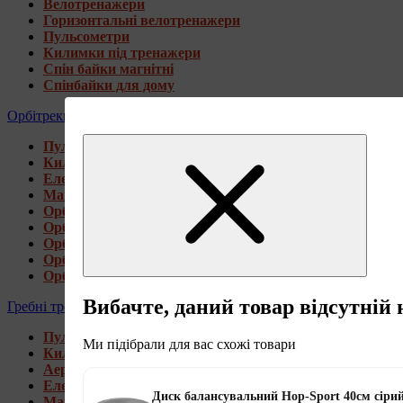
Велотренажери
Горизонтальні велотренажери
Пульсометри
Килимки під тренажери
Спін байки магнітні
Спінбайки для дому
Орбітреки
Пульсометри
Килимки під тренажери
Електромагнітні орбітреки
Магнітні орбітреки
Орбітреки передньоприводні
Орбітреки задньоприводні
Орбітреки для високих користувачів
Орбітреки генераторні
Орбітреки для дому
Вибачте, даний товар відсутній 
Гребні тренажери
Пульсометри
Ми підібрали для вас схожі товари
Килимки під тренажери
Аеромагнітні гребні тренажери
Електромагнітні гребні тренажери
Диск балансувальний Hop-Sport 40см сіри
Магнітні гребні тренажери