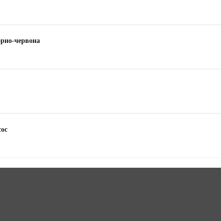
орно-червона
сос