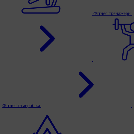
Фітнес-тренажери
Фітнес та аеробіка