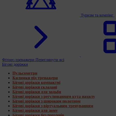
Туризм та кемпінг
Фітнес-тренажери
Переглянути всі
Бігові доріжки
Пульсометри
Килимки під тренажери
Бігові доріжки компактні
Бігові доріжки складані
Бігові доріжки для ходьби
Бігові доріжки з регулюванням кута нахилу
Бігові доріжки з широким полотном
Бігові доріжки з віртуальним тренуванням
Бігові доріжки для дому
Бігові доріжки без поручнів