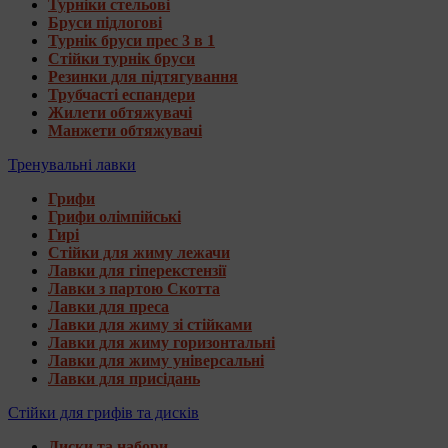
Турніки стельові
Бруси підлогові
Турнік бруси прес 3 в 1
Стійки турнік бруси
Резинки для підтягування
Трубчасті еспандери
Жилети обтяжувачі
Манжети обтяжувачі
Тренувальні лавки
Грифи
Грифи олімпійські
Гирі
Стійки для жиму лежачи
Лавки для гіперекстензії
Лавки з партою Скотта
Лавки для преса
Лавки для жиму зі стійками
Лавки для жиму горизонтальні
Лавки для жиму універсальні
Лавки для присідань
Стійки для грифів та дисків
Диски та набори