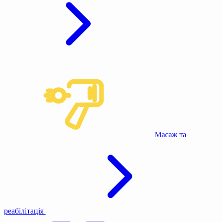
Масаж та
реабілітація