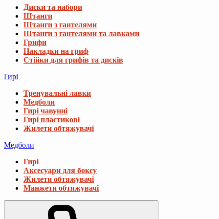
Диски та набори
Штанги
Штанги з гантелями
Штанги з гантелями та лавками
Грифи
Накладки на гриф
Стійки для грифів та дисків
Гирі
Тренувальні лавки
Медболи
Гирі чавунні
Гирі пластикові
Жилети обтяжувачі
Медболи
Гирі
Аксесуари для боксу
Жилети обтяжувачі
Манжети обтяжувачі