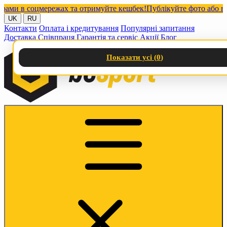
 в соцмережах та отримуйте кешбек!
Публікуйте фото або відео 
UK
RU
Контакти
Оплата і кредитування
Популярні запитання
Доставка
Співпраця
Гарантія та сервіс
Акції
Блог
Показати усі (
0
)