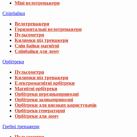
Міні велотренажери
Спінбайки
Велотренажери
Горизонтальні велотренажери
Пульсометри
Килимки під тренажери
Спін байки магнітні
Спінбайки для дому
Орбітреки
Пульсометри
Килимки під тренажери
Електромагнітні орбітреки
Магнітні орбітреки
Орбітреки передньоприводні
Орбітреки задньоприводні
Орбітреки для високих користувачів
Орбітреки генераторні
Орбітреки для дому
Гребні тренажери
Пульсометри