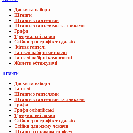
Диски та набори
Штанги
Штанги з гантелями
Штанги з гантелями та лавками
Грифи
Тренувальні лавки
Стійки для грифів та дисків
Фітнес гантелі
Гантелі набірні металеві
Гантелі набірні композитні
Жилети обтяжувачі
Штанги
Диски та набори
Гантелі
Штанги з гантелями
Штанги з гантелями та лавками
Грифи
Грифи олімпійські
Тренувальні лавки
Стійки для грифів та дисків
Стійки для жиму лежачи
Штанги із прямим грифом