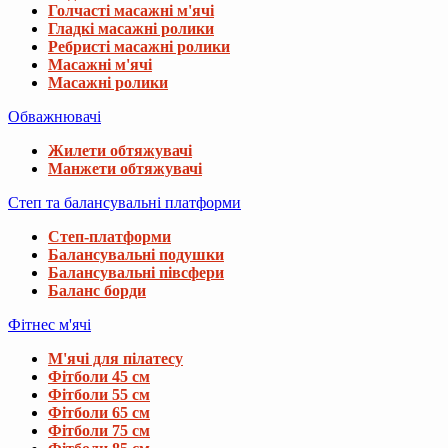
Голчасті масажні м'ячі
Гладкі масажні ролики
Ребристі масажні ролики
Масажні м'ячі
Масажні ролики
Обважнювачі
Жилети обтяжувачі
Манжети обтяжувачі
Степ та балансувальні платформи
Степ-платформи
Балансувальні подушки
Балансувальні півсфери
Баланс борди
Фітнес м'ячі
М'ячі для пілатесу
Фітболи 45 см
Фітболи 55 см
Фітболи 65 см
Фітболи 75 см