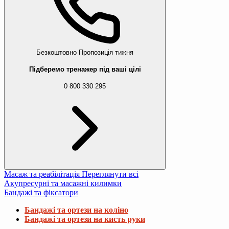
Безкоштовно
Пропозиція тижня
Підберемо тренажер під ваші цілі
0 800 330 295
Масаж та реабілітація
Переглянути всі
Акупресурні та масажні килимки
Бандажі та фіксатори
Бандажі та ортези на коліно
Бандажі та ортези на кисть руки