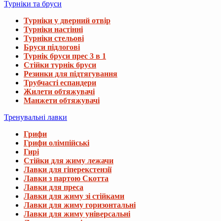
Турніки та бруси
Турніки у дверний отвір
Турніки настінні
Турніки стельові
Бруси підлогові
Турнік бруси прес 3 в 1
Стійки турнік бруси
Резинки для підтягування
Трубчасті еспандери
Жилети обтяжувачі
Манжети обтяжувачі
Тренувальні лавки
Грифи
Грифи олімпійські
Гирі
Стійки для жиму лежачи
Лавки для гіперекстензії
Лавки з партою Скотта
Лавки для преса
Лавки для жиму зі стійками
Лавки для жиму горизонтальні
Лавки для жиму універсальні