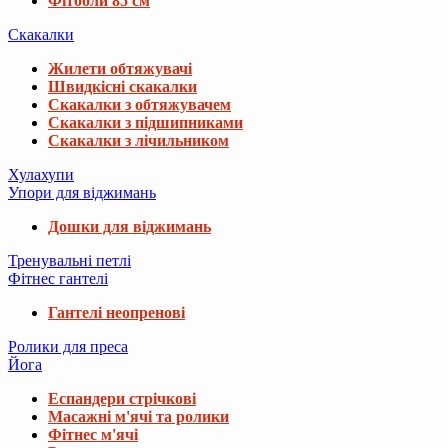
Фітболи 85 см
Скакалки
Жилети обтяжувачі
Швидкісні скакалки
Скакалки з обтяжувачем
Скакалки з підшипниками
Скакалки з лічильником
Хулахупи
Упори для віджимань
Дошки для віджимань
Тренувальні петлі
Фітнес гантелі
Гантелі неопренові
Ролики для преса
Йога
Еспандери стрічкові
Масажні м'ячі та ролики
Фітнес м'ячі