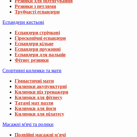
Резинки для підтягування
Резинки з петлями
Трубчасті еспандери
Еспандери кистьові
Еспандери стрічкові
Гіроскопічні еспандери
Еспандери кільце
Еспандери пружинні
Еспандери для пальців
Фітнес резинки
Спортивні килимки та мати
Гімнастичні мати
Килимки акупунктурні
Килимки під тренажери
Килимки для фітнесу
Татамі мат пазли
Килимки для йоги
Килимки для пілатесу
Масажні м'ячі та ролики
Подвійні масажні м'ячі