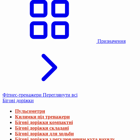
Призначення
Фітнес-тренажери
Переглянути всі
Бігові доріжки
Пульсометри
Килимки під тренажери
Бігові доріжки компактні
Бігові доріжки складані
Бігові доріжки для ходьби
Бігові доріжки з регулюванням кута нахилу