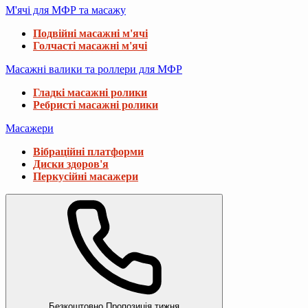
М'ячі для МФР та масажу
Подвійні масажні м'ячі
Голчасті масажні м'ячі
Масажні валики та роллери для МФР
Гладкі масажні ролики
Ребристі масажні ролики
Масажери
Вібраційні платформи
Диски здоров'я
Перкусійні масажери
Безкоштовно
Пропозиція тижня