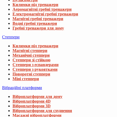
Килимки під тренажери
Аеромагнітні гребні тренажери
Електромагнітні гребні тренажери
Магнітні гребні тренажери
Водні гребні тренажери
Гребні тренажери для дому
Степпери
Килимки під тренажери
Магнітні степпери
Механічні степпери
Степпери зі стійкою
Степпери з еспандерами
Степпери з рукоятками
Поворотні степпери
Міні степпери
Вібраційні платформи
Віброплатформи для дому
Віброплатформи 4D
Віброплатформи 3D
Віброплатформи для схуднення
Масажні віброплатформи