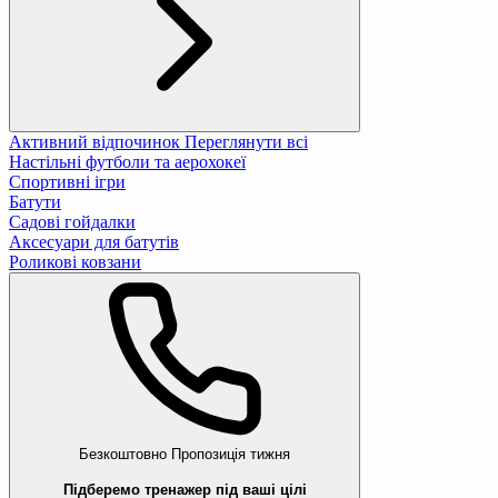
Активний відпочинок
Переглянути всі
Настільні футболи та аерохокеї
Спортивні ігри
Батути
Садові гойдалки
Аксесуари для батутів
Роликові ковзани
Безкоштовно
Пропозиція тижня
Підберемо тренажер під ваші цілі