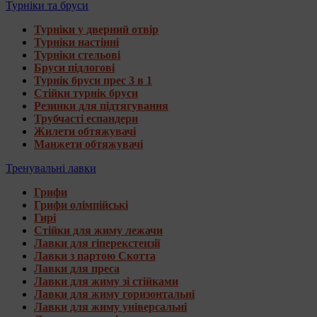
Турніки та бруси
Турніки у дверний отвір
Турніки настінні
Турніки стельові
Бруси підлогові
Турнік бруси прес 3 в 1
Стійки турнік бруси
Резинки для підтягування
Трубчасті еспандери
Жилети обтяжувачі
Манжети обтяжувачі
Тренувальні лавки
Грифи
Грифи олімпійські
Гирі
Стійки для жиму лежачи
Лавки для гіперекстензії
Лавки з партою Скотта
Лавки для преса
Лавки для жиму зі стійками
Лавки для жиму горизонтальні
Лавки для жиму універсальні