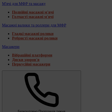
М'ячі для МФР та масажу
Подвійні масажні м'ячі
Голчасті масажні м'ячі
Масажні валики та роллери для МФР
Гладкі масажні ролики
Ребристі масажні ролики
Масажери
Вібраційні платформи
Диски здоров'я
Перкусійні масажери
Безкоштовно
Пропозиція тижня