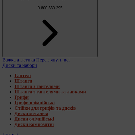
0 800 330 295
Важка атлетика
Переглянути всі
Диски та набори
Гантелі
Штанги
Штанги з гантелями
Штанги з гантелями та лавками
Грифи
Грифи олімпійські
Стійки для грифів та дисків
Диски металеві
Диски олімпійські
Диски композитні
Гантелі