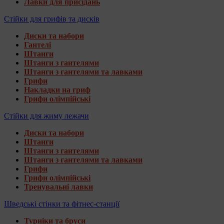
Лавки для присідань
Стійки для грифів та дисків
Диски та набори
Гантелі
Штанги
Штанги з гантелями
Штанги з гантелями та лавками
Грифи
Накладки на гриф
Грифи олімпійські
Стійки для жиму лежачи
Диски та набори
Штанги
Штанги з гантелями
Штанги з гантелями та лавками
Грифи
Грифи олімпійські
Тренувальні лавки
Шведські стінки та фітнес-станції
Турніки та бруси