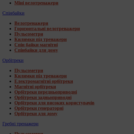
Міні велотренажери
Спінбайки
Велотренажери
Горизонтальні велотренажери
Пульсометри
Килимки під тренажери
Спін байки магнітні
Спінбайки для дому
Орбітреки
Пульсометри
Килимки під тренажери
Електромагнітні орбітреки
Магнітні орбітреки
Орбітреки передньоприводні
Орбітреки задньоприводні
Орбітреки для високих користувачів
Орбітреки генераторні
Орбітреки для дому
Гребні тренажери
Пульсометри