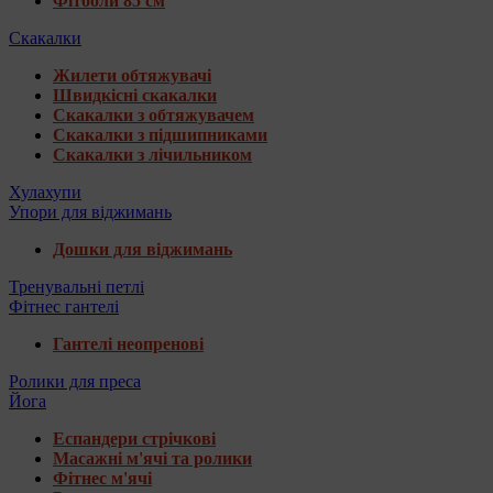
Фітболи 85 см
Скакалки
Жилети обтяжувачі
Швидкісні скакалки
Скакалки з обтяжувачем
Скакалки з підшипниками
Скакалки з лічильником
Хулахупи
Упори для віджимань
Дошки для віджимань
Тренувальні петлі
Фітнес гантелі
Гантелі неопренові
Ролики для преса
Йога
Еспандери стрічкові
Масажні м'ячі та ролики
Фітнес м'ячі