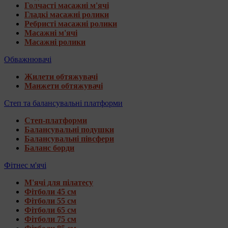
Голчасті масажні м'ячі
Гладкі масажні ролики
Ребристі масажні ролики
Масажні м'ячі
Масажні ролики
Обважнювачі
Жилети обтяжувачі
Манжети обтяжувачі
Степ та балансувальні платформи
Степ-платформи
Балансувальні подушки
Балансувальні півсфери
Баланс борди
Фітнес м'ячі
М'ячі для пілатесу
Фітболи 45 см
Фітболи 55 см
Фітболи 65 см
Фітболи 75 см