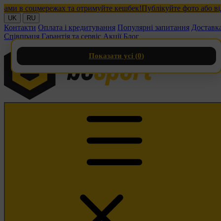
в соцмережах та отримуйте кешбек!
Публікуйте фото або відео з
UK
RU
Контакти
Оплата і кредитування
Популярні запитання
Доставк
Співпраця
Гарантія та сервіс
Акції
Блог
Показати усі (
0
)