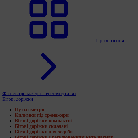
Призначення
Фітнес-тренажери
Переглянути всі
Бігові доріжки
Пульсометри
Килимки під тренажери
Бігові доріжки компактні
Бігові доріжки складані
Бігові доріжки для ходьби
Бігові доріжки з регулюванням кута нахилу