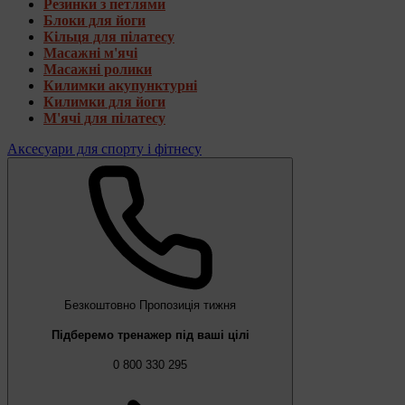
Резинки з петлями
Блоки для йоги
Кільця для пілатесу
Масажні м'ячі
Масажні ролики
Килимки акупунктурні
Килимки для йоги
М'ячі для пілатесу
Аксесуари для спорту і фітнесу
Безкоштовно
Пропозиція тижня
Підберемо тренажер під ваші цілі
0 800 330 295