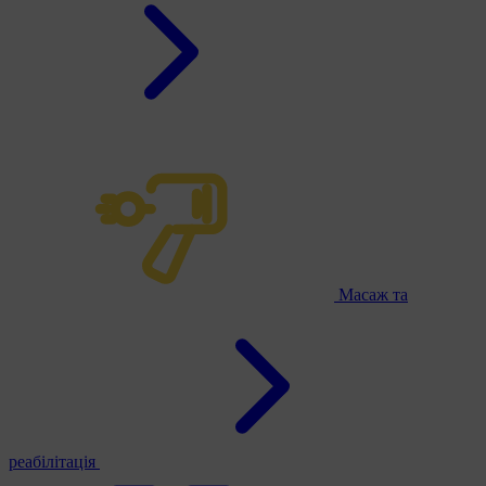
Масаж та
реабілітація