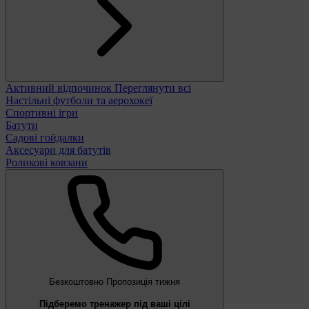
Активний відпочинок
Переглянути всі
Настільні футболи та аерохокеї
Спортивні ігри
Батути
Садові гойдалки
Аксесуари для батутів
Роликові ковзани
Безкоштовно
Пропозиція тижня
Підберемо тренажер під ваші цілі