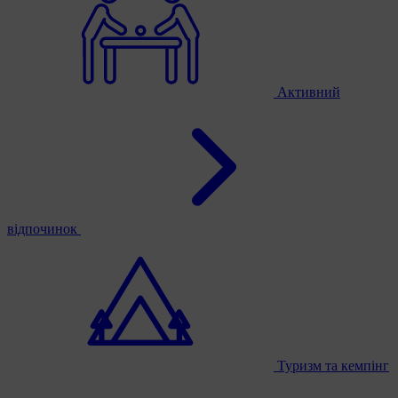
Активний
відпочинок
Туризм та кемпінг