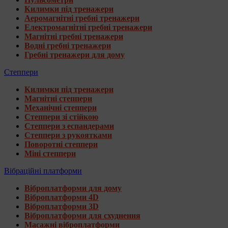
Килимки під тренажери
Аеромагнітні гребні тренажери
Електромагнітні гребні тренажери
Магнітні гребні тренажери
Водні гребні тренажери
Гребні тренажери для дому
Степпери
Килимки під тренажери
Магнітні степпери
Механічні степпери
Степпери зі стійкою
Степпери з еспандерами
Степпери з рукоятками
Поворотні степпери
Міні степпери
Вібраційні платформи
Віброплатформи для дому
Віброплатформи 4D
Віброплатформи 3D
Віброплатформи для схуднення
Масажні віброплатформи