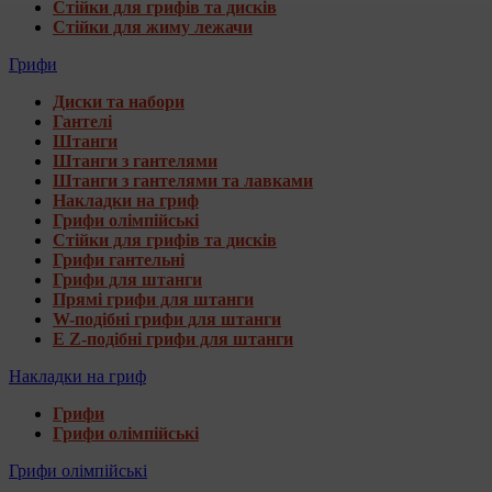
Стійки для грифів та дисків
Стійки для жиму лежачи
Грифи
Диски та набори
Гантелі
Штанги
Штанги з гантелями
Штанги з гантелями та лавками
Накладки на гриф
Грифи олімпійські
Стійки для грифів та дисків
Грифи гантельні
Грифи для штанги
Прямі грифи для штанги
W-подібні грифи для штанги
E Z-подібні грифи для штанги
Накладки на гриф
Грифи
Грифи олімпійські
Грифи олімпійські