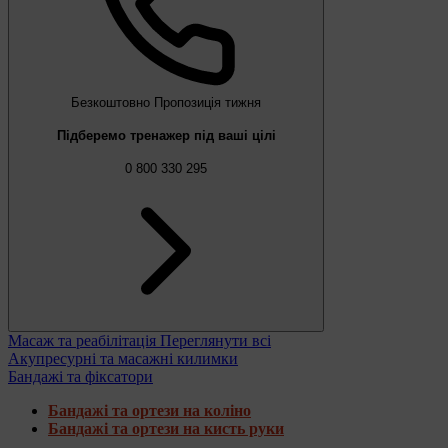
Безкоштовно
Пропозиція тижня
Підберемо тренажер під ваші цілі
0 800 330 295
Масаж та реабілітація
Переглянути всі
Акупресурні та масажні килимки
Бандажі та фіксатори
Бандажі та ортези на коліно
Бандажі та ортези на кисть руки