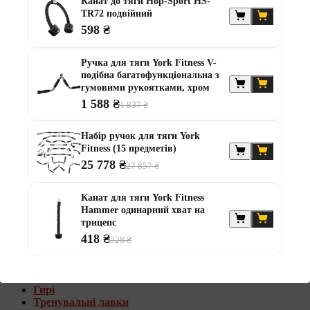
Канат до тяги Hop-Sport HS-
Штанги з w-подібним грифом
TR72 подвійний
Жилети обтяжувачі
598 ₴
Штанги з гантелями
Ручка для тяги York Fitness V-
Диски та набори
подібна багатофункціональна з
Гантелі
гумовими рукоятками, хром
Штанги
1 588 ₴
Штанги з гантелями та лавками
1 837 ₴
Грифи
Грифи олімпійські
Набір ручок для тяги York
Тренувальні лавки
Fitness (15 предметів)
Стійки для грифів та дисків
25 778 ₴
27 857 ₴
Стійки для жиму лежачи
Штанги з гантелями та лавками
Канат для тяги York Fitness
Hammer одинарний хват на
Диски та набори
трицепс
Гантелі
418 ₴
Штанги
528 ₴
Штанги з гантелями
Грифи
Грифи олімпійські
Гирі
Тренувальні лавки