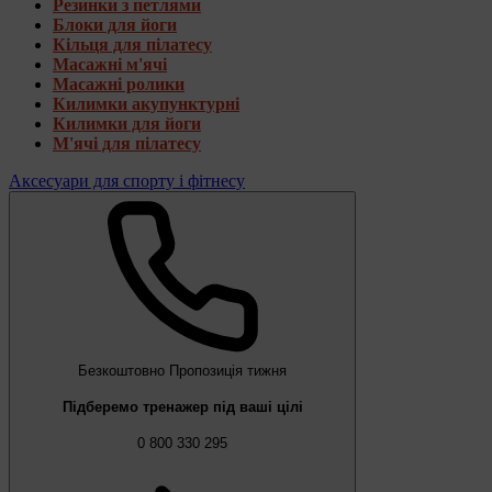
Резинки з петлями
Блоки для йоги
Кільця для пілатесу
Масажні м'ячі
Масажні ролики
Килимки акупунктурні
Килимки для йоги
М'ячі для пілатесу
Аксесуари для спорту і фітнесу
Безкоштовно
Пропозиція тижня
Підберемо тренажер під ваші цілі
0 800 330 295