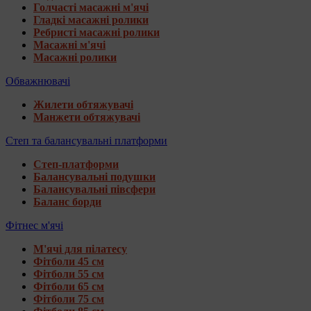
Голчасті масажні м'ячі
Гладкі масажні ролики
Ребристі масажні ролики
Масажні м'ячі
Масажні ролики
Обважнювачі
Жилети обтяжувачі
Манжети обтяжувачі
Степ та балансувальні платформи
Степ-платформи
Балансувальні подушки
Балансувальні півсфери
Баланс борди
Фітнес м'ячі
М'ячі для пілатесу
Фітболи 45 см
Фітболи 55 см
Фітболи 65 см
Фітболи 75 см