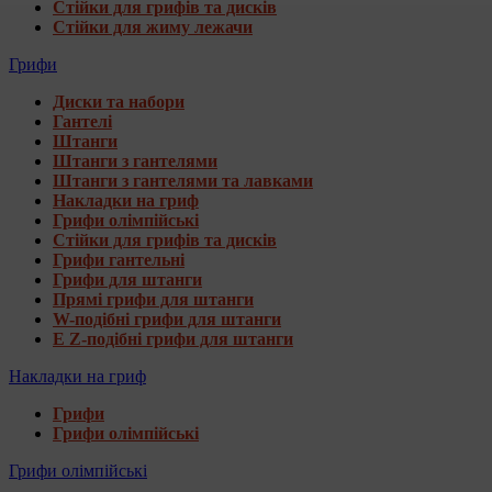
Стійки для грифів та дисків
Стійки для жиму лежачи
Грифи
Диски та набори
Гантелі
Штанги
Штанги з гантелями
Штанги з гантелями та лавками
Накладки на гриф
Грифи олімпійські
Стійки для грифів та дисків
Грифи гантельні
Грифи для штанги
Прямі грифи для штанги
W-подібні грифи для штанги
E Z-подібні грифи для штанги
Накладки на гриф
Грифи
Грифи олімпійські
Грифи олімпійські