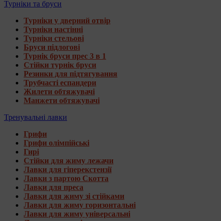
Турніки та бруси
Турніки у дверний отвір
Турніки настінні
Турніки стельові
Бруси підлогові
Турнік бруси прес 3 в 1
Стійки турнік бруси
Резинки для підтягування
Трубчасті еспандери
Жилети обтяжувачі
Манжети обтяжувачі
Тренувальні лавки
Грифи
Грифи олімпійські
Гирі
Стійки для жиму лежачи
Лавки для гіперекстензії
Лавки з партою Скотта
Лавки для преса
Лавки для жиму зі стійками
Лавки для жиму горизонтальні
Лавки для жиму універсальні