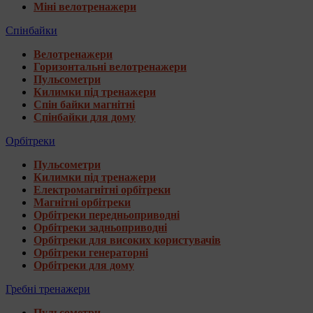
Міні велотренажери
Спінбайки
Велотренажери
Горизонтальні велотренажери
Пульсометри
Килимки під тренажери
Спін байки магнітні
Спінбайки для дому
Орбітреки
Пульсометри
Килимки під тренажери
Електромагнітні орбітреки
Магнітні орбітреки
Орбітреки передньоприводні
Орбітреки задньоприводні
Орбітреки для високих користувачів
Орбітреки генераторні
Орбітреки для дому
Гребні тренажери
Пульсометри