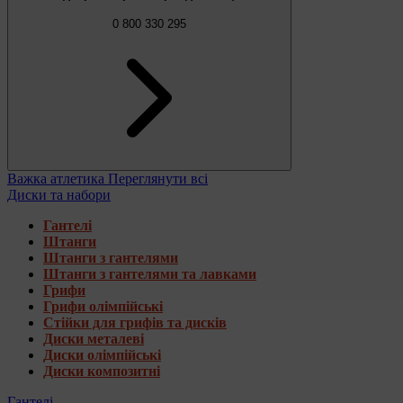
0 800 330 295
Важка атлетика
Переглянути всі
Диски та набори
Гантелі
Штанги
Штанги з гантелями
Штанги з гантелями та лавками
Грифи
Грифи олімпійські
Стійки для грифів та дисків
Диски металеві
Диски олімпійські
Диски композитні
Гантелі