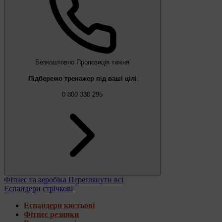
Безкоштовно
Пропозиція тижня
Підберемо тренажер під ваші цілі
0 800 330 295
Фітнес та аеробіка
Переглянути всі
Еспандери стрічкові
Еспандери кистьові
Фітнес резинки