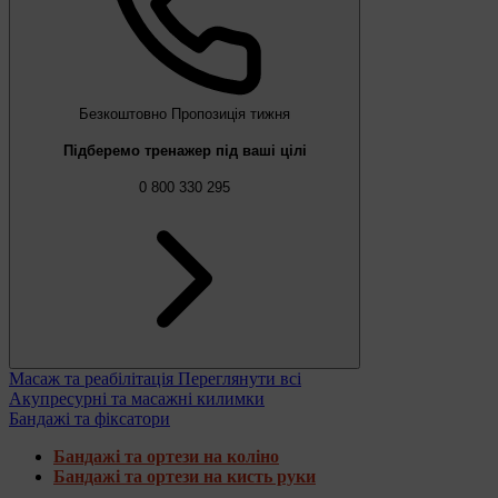
Безкоштовно
Пропозиція тижня
Підберемо тренажер під ваші цілі
0 800 330 295
Масаж та реабілітація
Переглянути всі
Акупресурні та масажні килимки
Бандажі та фіксатори
Бандажі та ортези на коліно
Бандажі та ортези на кисть руки