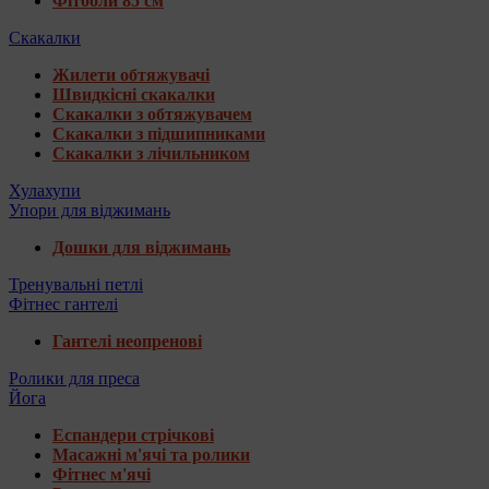
Фітболи 85 см
Скакалки
Жилети обтяжувачі
Швидкісні скакалки
Скакалки з обтяжувачем
Скакалки з підшипниками
Скакалки з лічильником
Хулахупи
Упори для віджимань
Дошки для віджимань
Тренувальні петлі
Фітнес гантелі
Гантелі неопренові
Ролики для преса
Йога
Еспандери стрічкові
Масажні м'ячі та ролики
Фітнес м'ячі