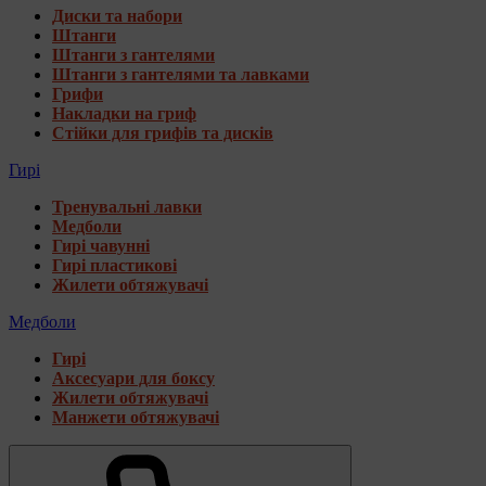
Диски та набори
Штанги
Штанги з гантелями
Штанги з гантелями та лавками
Грифи
Накладки на гриф
Стійки для грифів та дисків
Гирі
Тренувальні лавки
Медболи
Гирі чавунні
Гирі пластикові
Жилети обтяжувачі
Медболи
Гирі
Аксесуари для боксу
Жилети обтяжувачі
Манжети обтяжувачі