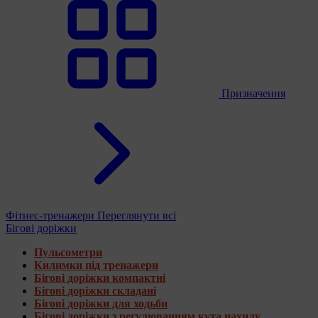
Призначення
Фітнес-тренажери
Переглянути всі
Бігові доріжки
Пульсометри
Килимки під тренажери
Бігові доріжки компактні
Бігові доріжки складані
Бігові доріжки для ходьби
Бігові доріжки з регулюванням кута нахилу