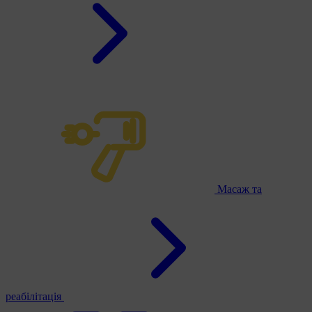
Масаж та
реабілітація