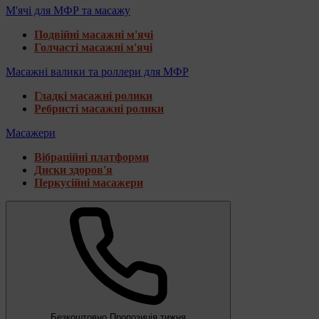
М'ячі для МФР та масажу
Подвійні масажні м'ячі
Голчасті масажні м'ячі
Масажні валики та роллери для МФР
Гладкі масажні ролики
Ребристі масажні ролики
Масажери
Вібраційні платформи
Диски здоров'я
Перкусійні масажери
Безкоштовно
Пропозиція тижня