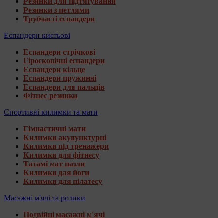
Резинки для підтягування
Резинки з петлями
Трубчасті еспандери
Еспандери кистьові
Еспандери стрічкові
Гіроскопічні еспандери
Еспандери кільце
Еспандери пружинні
Еспандери для пальців
Фітнес резинки
Спортивні килимки та мати
Гімнастичні мати
Килимки акупунктурні
Килимки під тренажери
Килимки для фітнесу
Татамі мат пазли
Килимки для йоги
Килимки для пілатесу
Масажні м'ячі та ролики
Подвійні масажні м'ячі