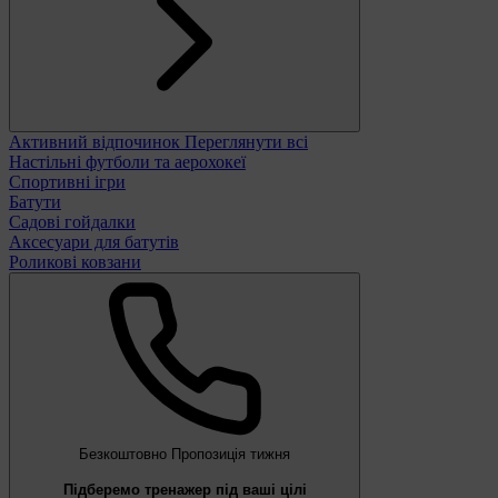
Активний відпочинок
Переглянути всі
Настільні футболи та аерохокеї
Спортивні ігри
Батути
Садові гойдалки
Аксесуари для батутів
Роликові ковзани
Безкоштовно
Пропозиція тижня
Підберемо тренажер під ваші цілі