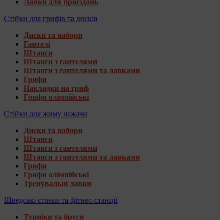
Лавки для присідань
Стійки для грифів та дисків
Диски та набори
Гантелі
Штанги
Штанги з гантелями
Штанги з гантелями та лавками
Грифи
Накладки на гриф
Грифи олімпійські
Стійки для жиму лежачи
Диски та набори
Штанги
Штанги з гантелями
Штанги з гантелями та лавками
Грифи
Грифи олімпійські
Тренувальні лавки
Шведські стінки та фітнес-станції
Турніки та бруси