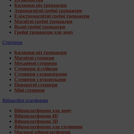
Килимки під тренажери
Аеромагнітні гребні тренажери
Електромагнітні гребні тренажери
Магнітні гребні тренажери
Водні гребні тренажери
Гребні тренажери для дому
Степпери
Килимки під тренажери
Магнітні степпери
Механічні степпери
Степпери зі стійкою
Степпери з еспандерами
Степпери з рукоятками
Поворотні степпери
Міні степпери
Вібраційні платформи
Віброплатформи для дому
Віброплатформи 4D
Віброплатформи 3D
Віброплатформи для схуднення
Масажні віброплатформи