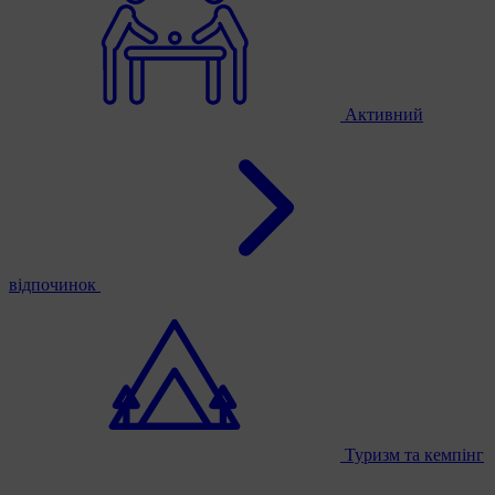
Активний
відпочинок
Туризм та кемпінг