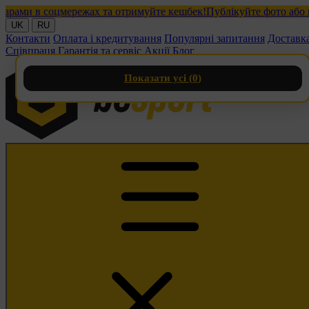
ми в соцмережах та отримуйте кешбек!
Публікуйте фото або віде
UK
RU
Контакти
Оплата і кредитування
Популярні запитання
Доставк
Співпраця
Гарантія та сервіс
Акції
Блог
Показати усі (
0
)