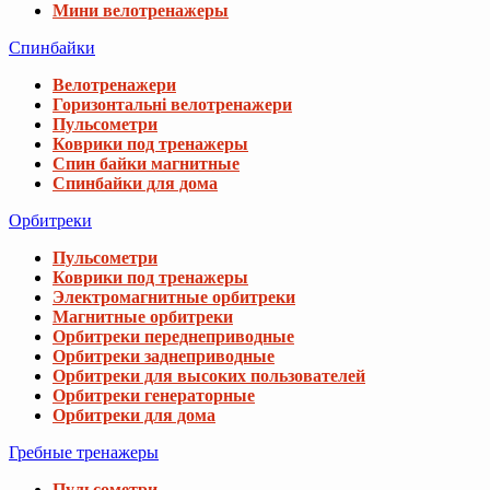
Мини велотренажеры
Спинбайки
Велотренажери
Горизонтальні велотренажери
Пульсометри
Коврики под тренажеры
Спин байки магнитные
Спинбайки для дома
Орбитреки
Пульсометри
Коврики под тренажеры
Электромагнитные орбитреки
Магнитные орбитреки
Орбитреки переднеприводные
Орбитреки заднеприводные
Орбитреки для высоких пользователей
Орбитреки генераторные
Орбитреки для дома
Гребные тренажеры
Пульсометри