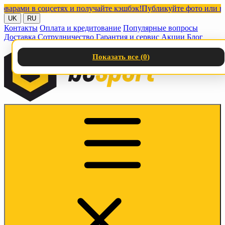
и в соцсетях и получайте кэшбэк!
Публикуйте фото или видео с
UK
RU
Контакты
Оплата и кредитование
Популярные вопросы
Доставка
Сотрудничество
Гарантия и сервис
Акции
Блог
Показать все (
0
)