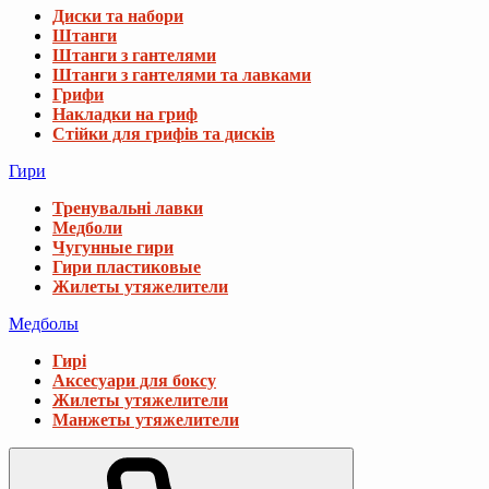
Диски та набори
Штанги
Штанги з гантелями
Штанги з гантелями та лавками
Грифи
Накладки на гриф
Стійки для грифів та дисків
Гири
Тренувальні лавки
Медболи
Чугунные гири
Гири пластиковые
Жилеты утяжелители
Медболы
Гирі
Аксесуари для боксу
Жилеты утяжелители
Манжеты утяжелители