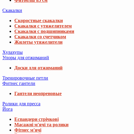
Фитболы 85 см
Скакалки
Скоростные скакалки
Скакалки с утяжелителем
Скакалки с подшипниками
Скакалки со счетчиком
Жилеты утяжелители
Хулахупы
Упоры для отжиманий
Доски для отжиманий
Тренировочные петли
Фитнес гантели
Гантели неопреновые
Ролики для пресса
Йога
Еспандери стрічкові
Масажні м'ячі та ролики
Фітнес м'ячі