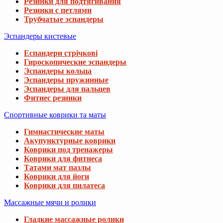
Резинки для подтягивания
Резинки с петлями
Трубчатые эспандеры
Эспандеры кистевые
Еспандери стрічкові
Гироскопические эспандеры
Эспандеры кольца
Эспандеры пружинные
Эспандеры для пальцев
Фитнес резинки
Спортивные коврики та маты
Гимнастические маты
Акупунктурные коврики
Коврики под тренажеры
Коврики для фитнеса
Татами мат пазлы
Коврики для йоги
Коврики для пилатеса
Массажные мячи и ролики
Гладкие массажные ролики