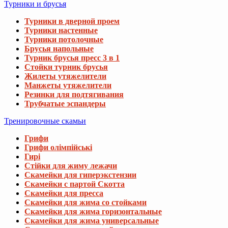
Турники и брусья
Турники в дверной проем
Турники настенные
Турники потолочные
Брусья напольные
Турник брусья пресс 3 в 1
Стойки турник брусья
Жилеты утяжелители
Манжеты утяжелители
Резинки для подтягивания
Трубчатые эспандеры
Тренировочные скамьи
Грифи
Грифи олімпійські
Гирі
Стійки для жиму лежачи
Скамейки для гиперэкстензии
Скамейки с партой Скотта
Скамейки для пресса
Скамейки для жима со стойками
Скамейки для жима горизонтальные
Скамейки для жима универсальные