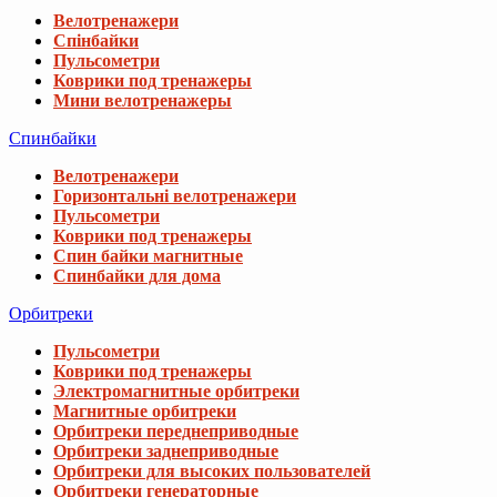
Велотренажери
Спінбайки
Пульсометри
Коврики под тренажеры
Мини велотренажеры
Спинбайки
Велотренажери
Горизонтальні велотренажери
Пульсометри
Коврики под тренажеры
Спин байки магнитные
Спинбайки для дома
Орбитреки
Пульсометри
Коврики под тренажеры
Электромагнитные орбитреки
Магнитные орбитреки
Орбитреки переднеприводные
Орбитреки заднеприводные
Орбитреки для высоких пользователей
Орбитреки генераторные