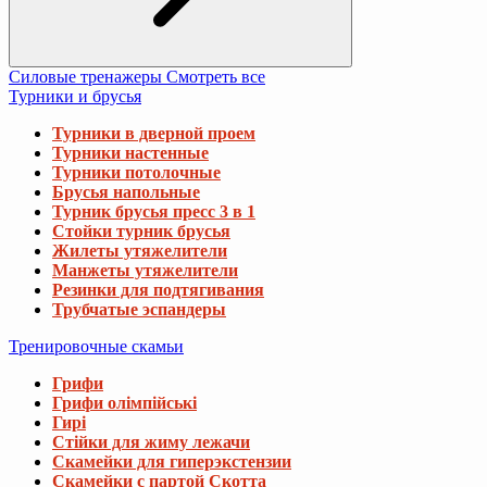
Силовые тренажеры
Смотреть все
Турники и брусья
Турники в дверной проем
Турники настенные
Турники потолочные
Брусья напольные
Турник брусья пресс 3 в 1
Стойки турник брусья
Жилеты утяжелители
Манжеты утяжелители
Резинки для подтягивания
Трубчатые эспандеры
Тренировочные скамьи
Грифи
Грифи олімпійські
Гирі
Стійки для жиму лежачи
Скамейки для гиперэкстензии
Скамейки с партой Скотта