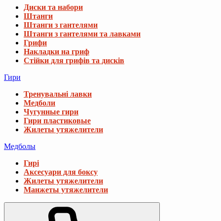
Диски та набори
Штанги
Штанги з гантелями
Штанги з гантелями та лавками
Грифи
Накладки на гриф
Стійки для грифів та дисків
Гири
Тренувальні лавки
Медболи
Чугунные гири
Гири пластиковые
Жилеты утяжелители
Медболы
Гирі
Аксесуари для боксу
Жилеты утяжелители
Манжеты утяжелители