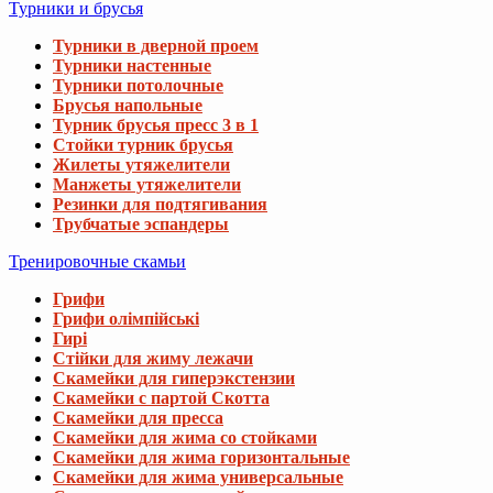
Турники и брусья
Турники в дверной проем
Турники настенные
Турники потолочные
Брусья напольные
Турник брусья пресс 3 в 1
Стойки турник брусья
Жилеты утяжелители
Манжеты утяжелители
Резинки для подтягивания
Трубчатые эспандеры
Тренировочные скамьи
Грифи
Грифи олімпійські
Гирі
Стійки для жиму лежачи
Скамейки для гиперэкстензии
Скамейки с партой Скотта
Скамейки для пресса
Скамейки для жима со стойками
Скамейки для жима горизонтальные
Скамейки для жима универсальные