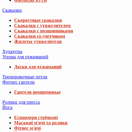
Фитболы 85 см
Скакалки
Скоростные скакалки
Скакалки с утяжелителем
Скакалки с подшипниками
Скакалки со счетчиком
Жилеты утяжелители
Хулахупы
Упоры для отжиманий
Доски для отжиманий
Тренировочные петли
Фитнес гантели
Гантели неопреновые
Ролики для пресса
Йога
Еспандери стрічкові
Масажні м'ячі та ролики
Фітнес м'ячі