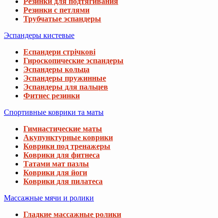
Резинки для подтягивания
Резинки с петлями
Трубчатые эспандеры
Эспандеры кистевые
Еспандери стрічкові
Гироскопические эспандеры
Эспандеры кольца
Эспандеры пружинные
Эспандеры для пальцев
Фитнес резинки
Спортивные коврики та маты
Гимнастические маты
Акупунктурные коврики
Коврики под тренажеры
Коврики для фитнеса
Татами мат пазлы
Коврики для йоги
Коврики для пилатеса
Массажные мячи и ролики
Гладкие массажные ролики