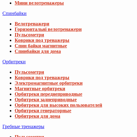
Мини велотренажеры
Спинбайки
Велотренажери
Горизонтальні велотренажери
Пульсометри
Коврики под тренажеры
Спин байки магнитные
Спинбайки для дома
Орбитреки
Пульсометри
Коврики под тренажеры
Электромагнитные орбитреки
Магнитные орбитреки
Орбитреки переднеприводные
Орбитреки заднеприводные
Орбитреки для высоких пользователей
Орбитреки генераторные
Орбитреки для дома
Гребные тренажеры
Пульсометри