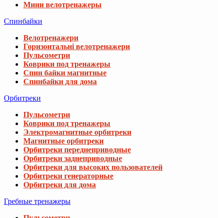
Мини велотренажеры
Спинбайки
Велотренажери
Горизонтальні велотренажери
Пульсометри
Коврики под тренажеры
Спин байки магнитные
Спинбайки для дома
Орбитреки
Пульсометри
Коврики под тренажеры
Электромагнитные орбитреки
Магнитные орбитреки
Орбитреки переднеприводные
Орбитреки заднеприводные
Орбитреки для высоких пользователей
Орбитреки генераторные
Орбитреки для дома
Гребные тренажеры
Пульсометри