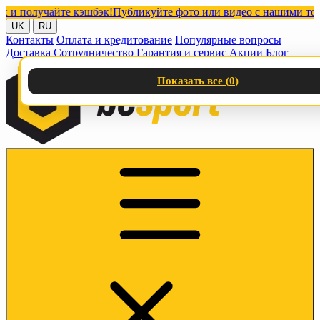
олучайте кэшбэк!
Публикуйте фото или видео с нашими товарами
UK
RU
Контакты
Оплата и кредитование
Популярные вопросы
Доставка
Сотрудничество
Гарантия и сервис
Акции
Блог
Показать все (
0
)