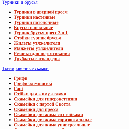
Турники и брусья
Турники в дверной проем
Турники настенные
Турники потолочные
Брусья напольные
Турник брусья пресс 3 в 1
Стойки турник брусья
Жилеты утяжелители
Манжеты утяжелители
Резинки для подтягивания
Трубчатые эспандеры
Тренировочные скамьи
Грифи
Грифи олімпійські
Гирі
Стійки для жиму лежачи
Скамейки для гиперэкстензии
Скамейки с партой Скотта
Скамейки для пресса
Скамейки для жима со стойками
Скамейки для жима горизонтальные
Скамейки для жима универсальные