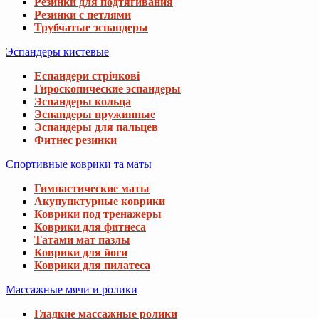
Резинки для подтягивания
Резинки с петлями
Трубчатые эспандеры
Эспандеры кистевые
Еспандери стрічкові
Гироскопические эспандеры
Эспандеры кольца
Эспандеры пружинные
Эспандеры для пальцев
Фитнес резинки
Спортивные коврики та маты
Гимнастические маты
Акупунктурные коврики
Коврики под тренажеры
Коврики для фитнеса
Татами мат пазлы
Коврики для йоги
Коврики для пилатеса
Массажные мячи и ролики
Гладкие массажные ролики