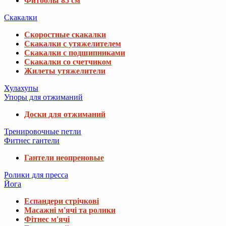
Фитболы 85 см
Скакалки
Скоростные скакалки
Скакалки с утяжелителем
Скакалки с подшипниками
Скакалки со счетчиком
Жилеты утяжелители
Хулахупы
Упоры для отжиманий
Доски для отжиманий
Тренировочные петли
Фитнес гантели
Гантели неопреновые
Ролики для пресса
Йога
Еспандери стрічкові
Масажні м'ячі та ролики
Фітнес м'ячі