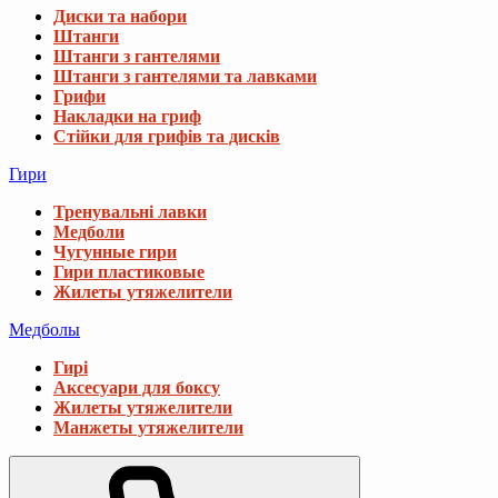
Диски та набори
Штанги
Штанги з гантелями
Штанги з гантелями та лавками
Грифи
Накладки на гриф
Стійки для грифів та дисків
Гири
Тренувальні лавки
Медболи
Чугунные гири
Гири пластиковые
Жилеты утяжелители
Медболы
Гирі
Аксесуари для боксу
Жилеты утяжелители
Манжеты утяжелители