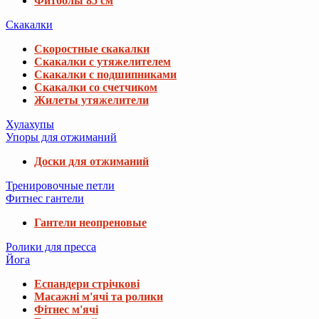
Фитболы 85 см
Скакалки
Скоростные скакалки
Скакалки с утяжелителем
Скакалки с подшипниками
Скакалки со счетчиком
Жилеты утяжелители
Хулахупы
Упоры для отжиманий
Доски для отжиманий
Тренировочные петли
Фитнес гантели
Гантели неопреновые
Ролики для пресса
Йога
Еспандери стрічкові
Масажні м'ячі та ролики
Фітнес м'ячі