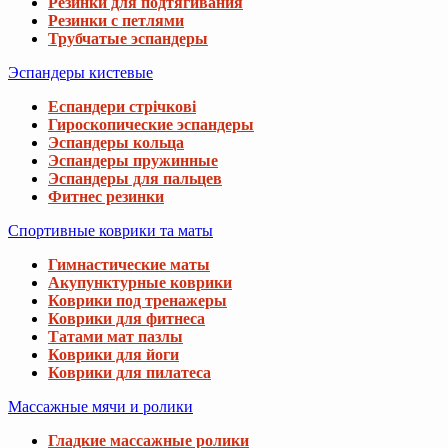
Резинки для подтягивания
Резинки с петлями
Трубчатые эспандеры
Эспандеры кистевые
Еспандери стрічкові
Гироскопические эспандеры
Эспандеры кольца
Эспандеры пружинные
Эспандеры для пальцев
Фитнес резинки
Спортивные коврики та маты
Гимнастические маты
Акупунктурные коврики
Коврики под тренажеры
Коврики для фитнеса
Татами мат пазлы
Коврики для йоги
Коврики для пилатеса
Массажные мячи и ролики
Гладкие массажные ролики