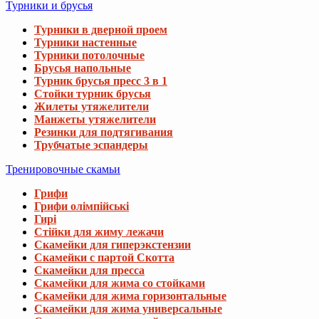
Турники и брусья
Турники в дверной проем
Турники настенные
Турники потолочные
Брусья напольные
Турник брусья пресс 3 в 1
Стойки турник брусья
Жилеты утяжелители
Манжеты утяжелители
Резинки для подтягивания
Трубчатые эспандеры
Тренировочные скамьи
Грифи
Грифи олімпійські
Гирі
Стійки для жиму лежачи
Скамейки для гиперэкстензии
Скамейки с партой Скотта
Скамейки для пресса
Скамейки для жима со стойками
Скамейки для жима горизонтальные
Скамейки для жима универсальные