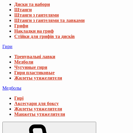
Диски та набори
Штанги
Штанги з гантелями
Штанги з гантелями та лавками
Грифи
Накладки на гриф
Стійки для грифів та дисків
Гири
Тренувальні лавки
Медболи
Чугунные гири
Гири пластиковые
Жилеты утяжелители
Медболы
Гирі
Аксесуари для боксу
Жилеты утяжелители
Манжеты утяжелители