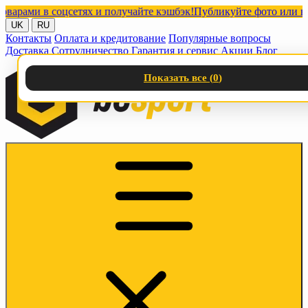
ми в соцсетях и получайте кэшбэк!
Публикуйте фото или видео 
UK
RU
Контакты
Оплата и кредитование
Популярные вопросы
Доставка
Сотрудничество
Гарантия и сервис
Акции
Блог
Показать все (
0
)