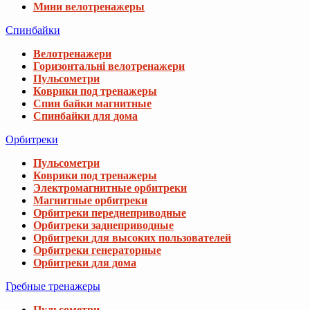
Мини велотренажеры
Спинбайки
Велотренажери
Горизонтальні велотренажери
Пульсометри
Коврики под тренажеры
Спин байки магнитные
Спинбайки для дома
Орбитреки
Пульсометри
Коврики под тренажеры
Электромагнитные орбитреки
Магнитные орбитреки
Орбитреки переднеприводные
Орбитреки заднеприводные
Орбитреки для высоких пользователей
Орбитреки генераторные
Орбитреки для дома
Гребные тренажеры
Пульсометри