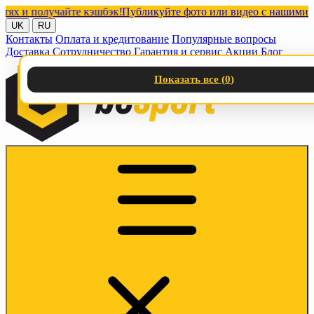
 и получайте кэшбэк!
Публикуйте фото или видео с нашими товар
UK
RU
Контакты
Оплата и кредитование
Популярные вопросы
Доставка
Сотрудничество
Гарантия и сервис
Акции
Блог
Показать все (
0
)