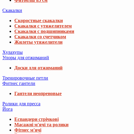
Фитболы 85 см
Скакалки
Скоростные скакалки
Скакалки с утяжелителем
Скакалки с подшипниками
Скакалки со счетчиком
Жилеты утяжелители
Хулахупы
Упоры для отжиманий
Доски для отжиманий
Тренировочные петли
Фитнес гантели
Гантели неопреновые
Ролики для пресса
Йога
Еспандери стрічкові
Масажні м'ячі та ролики
Фітнес м'ячі