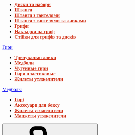
Диски та набори
Штанги
Штанги з гантелями
Штанги з гантелями та лавками
Грифи
Накладки на гриф
Стійки для грифів та дисків
Гири
Тренувальні лавки
Медболи
Чугунные гири
Гири пластиковые
Жилеты утяжелители
Медболы
Гирі
Аксесуари для боксу
Жилеты утяжелители
Манжеты утяжелители