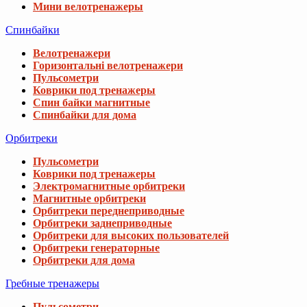
Мини велотренажеры
Спинбайки
Велотренажери
Горизонтальні велотренажери
Пульсометри
Коврики под тренажеры
Спин байки магнитные
Спинбайки для дома
Орбитреки
Пульсометри
Коврики под тренажеры
Электромагнитные орбитреки
Магнитные орбитреки
Орбитреки переднеприводные
Орбитреки заднеприводные
Орбитреки для высоких пользователей
Орбитреки генераторные
Орбитреки для дома
Гребные тренажеры
Пульсометри