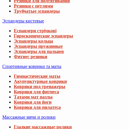
Резинки для подтягивания
Резинки с петлями
Трубчатые эспандеры
Эспандеры кистевые
Еспандери стрічкові
Гироскопические эспандеры
Эспандеры кольца
Эспандеры пружинные
Эспандеры для пальцев
Фитнес резинки
Спортивные коврики та маты
Гимнастические маты
Акупунктурные коврики
Коврики под тренажеры
Коврики для фитнеса
Татами мат пазлы
Коврики для йоги
Коврики для пилатеса
Массажные мячи и ролики
Гладкие массажные ролики