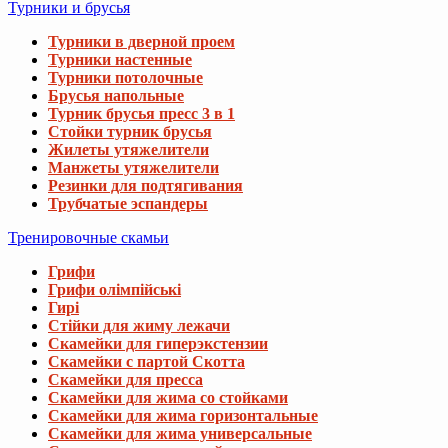
Турники и брусья
Турники в дверной проем
Турники настенные
Турники потолочные
Брусья напольные
Турник брусья пресс 3 в 1
Стойки турник брусья
Жилеты утяжелители
Манжеты утяжелители
Резинки для подтягивания
Трубчатые эспандеры
Тренировочные скамьи
Грифи
Грифи олімпійські
Гирі
Стійки для жиму лежачи
Скамейки для гиперэкстензии
Скамейки с партой Скотта
Скамейки для пресса
Скамейки для жима со стойками
Скамейки для жима горизонтальные
Скамейки для жима универсальные