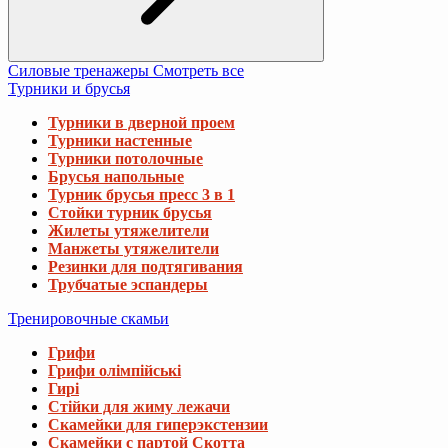
Турники потолочные
Брусья напольные
Турник брусья пресс 3 в 1
Стойки турник брусья
Жилеты утяжелители
Манжеты утяжелители
Резинки для подтягивания
Трубчатые эспандеры
Тренировочные скамьи
Грифи
Грифи олімпійські
Гирі
Стійки для жиму лежачи
Скамейки для гиперэкстензии
Скамейки с партой Скотта
Скамейки для пресса
Скамейки для жима со стойками
Скамейки для жима горизонтальные
Скамейки для жима универсальные
Скамьи для приседаний
Стойки для грифов и дисков
Диски та набори