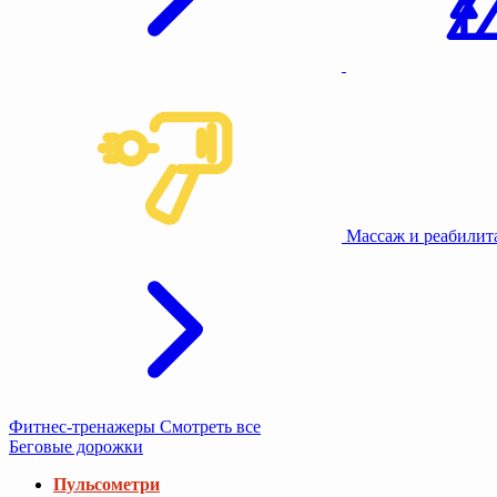
Туризм и кемпинг
Фитнес-тренажеры
Смотреть все
Беговые дорожки
Пульсометри
Коврики под тренажеры
Беговые дорожки компактные
Беговые дорожки складные
Беговые дорожки для ходьбы
Беговые дорожки с регулировкой угла наклона
Беговые дорожки с широким полотном
Беговые дорожки с виртуальной тренировкой
Беговые дорожки для дома
Беговые дорожки без поручней.