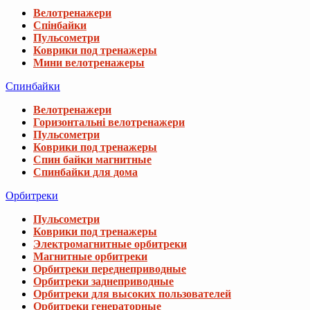
Велотренажери
Горизонтальні велотренажери
Пульсометри
Коврики под тренажеры
Спин байки магнитные
Спинбайки для дома
Орбитреки
Пульсометри
Коврики под тренажеры
Электромагнитные орбитреки
Магнитные орбитреки
Орбитреки переднеприводные
Орбитреки заднеприводные
Орбитреки для высоких пользователей
Орбитреки генераторные
Орбитреки для дома
Извините, этот товар отсутствуе
Гребные тренажеры
Пульсометри
Мы подобрали для вас похожие товары
Коврики под тренажеры
Аэромагнитные гребные тренажеры
Электромагнитные гребные тренажеры
Фиксатор запястья и ладони Gymtek разм
Магнитные гребные тренажеры