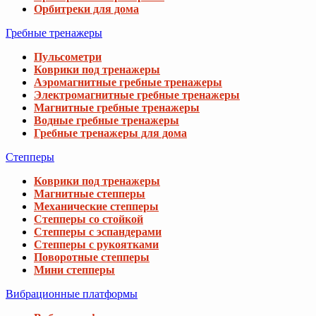
318 грн
Водные гребные тренажеры
380 грн
Гребные тренажеры для дома
Степперы
Неопреновые перчатки Hop-Sport
Коврики под тренажеры
308 грн
Магнитные степперы
Механические степперы
Степперы со стойкой
Набор фишек для тренировок Gymtek 18см
Степперы с эспандерами
Степперы с рукоятками
588 грн
878 грн
Поворотные степперы
Мини степперы
Вибрационные платформы
Фиксатор запястья Gymtek размер L серы
188 грн
359 грн
Виброплатформы для дома
Виброплатформы 4D
Виброплатформы 3D
Виброплатформы для похудения
Массажные виброплатформы
Пульсометры