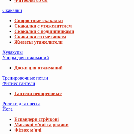
Фитболы 85 см
Скакалки
Скоростные скакалки
Скакалки с утяжелителем
Скакалки с подшипниками
Скакалки со счетчиком
Жилеты утяжелители
Хулахупы
Упоры для отжиманий
Доски для отжиманий
Тренировочные петли
Фитнес гантели
Гантели неопреновые
Ролики для пресса
Йога
Еспандери стрічкові
Масажні м'ячі та ролики
Фітнес м'ячі