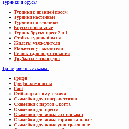
Турники и брусья
Турники в дверной проем
Турники настенные
Турники потолочные
Брусья напольные
Турник брусья пресс 3 в 1
Стойки турник брусья
Жилеты утяжелители
Манжеты утяжелители
Резинки для подтягивания
Трубчатые эспандеры
Тренировочные скамьи
Грифи
Грифи олімпійські
Гирі
Стійки для жиму лежачи
Скамейки для гиперэкстензии
Скамейки с партой Скотта
Скамейки для пресса
Скамейки для жима со стойками
Скамейки для жима горизонтальные
Скамейки для жима универсальные