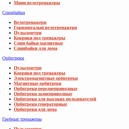
Мини велотренажеры
Спинбайки
Велотренажери
Горизонтальні велотренажери
Пульсометри
Коврики под тренажеры
Спин байки магнитные
Спинбайки для дома
Орбитреки
Пульсометри
Коврики под тренажеры
Электромагнитные орбитреки
Магнитные орбитреки
Орбитреки переднеприводные
Орбитреки заднеприводные
Орбитреки для высоких пользователей
Орбитреки генераторные
Орбитреки для дома
Гребные тренажеры
Пульсометри