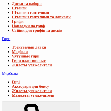
Диски та набори
Штанги
Штанги з гантелями
Штанги з гантелями та лавками
Грифи
Накладки на гриф
Стійки для грифів та дисків
Гири
Тренувальні лавки
Медболи
Чугунные гири
Гири пластиковые
Жилеты утяжелители
Медболы
Гирі
Аксесуари для боксу
Жилеты утяжелители
Манжеты утяжелители