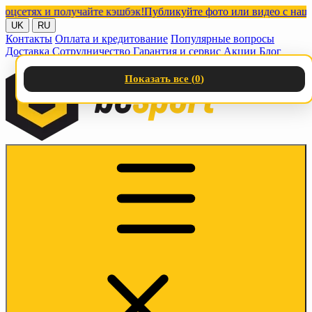
тях и получайте кэшбэк!
Публикуйте фото или видео с нашими т
UK
RU
Контакты
Оплата и кредитование
Популярные вопросы
Доставка
Сотрудничество
Гарантия и сервис
Акции
Блог
Показать все (
0
)