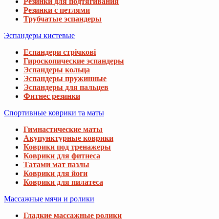
Резинки для подтягивания
Резинки с петлями
Трубчатые эспандеры
Эспандеры кистевые
Еспандери стрічкові
Гироскопические эспандеры
Эспандеры кольца
Эспандеры пружинные
Эспандеры для пальцев
Фитнес резинки
Спортивные коврики та маты
Гимнастические маты
Акупунктурные коврики
Коврики под тренажеры
Коврики для фитнеса
Татами мат пазлы
Коврики для йоги
Коврики для пилатеса
Массажные мячи и ролики
Гладкие массажные ролики