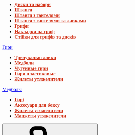
Диски та набори
Штанги
Штанги з гантелями
Штанги з гантелями та лавками
Грифи
Накладки на гриф
Стійки для грифів та дисків
Гири
Тренувальні лавки
Медболи
Чугунные гири
Гири пластиковые
Жилеты утяжелители
Медболы
Гирі
Аксесуари для боксу
Жилеты утяжелители
Манжеты утяжелители