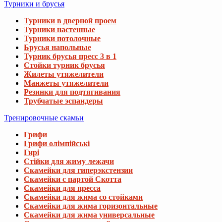
Турники и брусья
Турники в дверной проем
Турники настенные
Турники потолочные
Брусья напольные
Турник брусья пресс 3 в 1
Стойки турник брусья
Жилеты утяжелители
Манжеты утяжелители
Резинки для подтягивания
Трубчатые эспандеры
Тренировочные скамьи
Грифи
Грифи олімпійські
Гирі
Стійки для жиму лежачи
Скамейки для гиперэкстензии
Скамейки с партой Скотта
Скамейки для пресса
Скамейки для жима со стойками
Скамейки для жима горизонтальные
Скамейки для жима универсальные