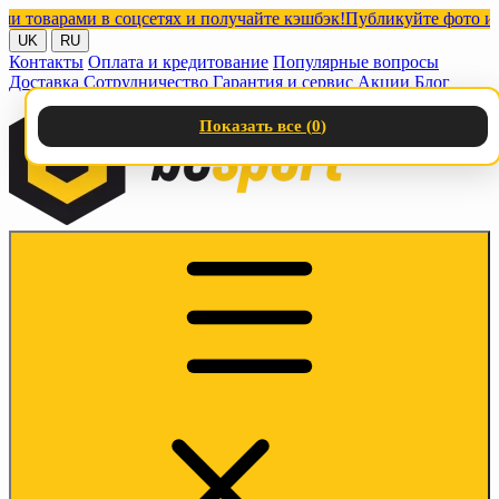
варами в соцсетях и получайте кэшбэк!
Публикуйте фото или ви
UK
RU
Контакты
Оплата и кредитование
Популярные вопросы
Доставка
Сотрудничество
Гарантия и сервис
Акции
Блог
Показать все (
0
)