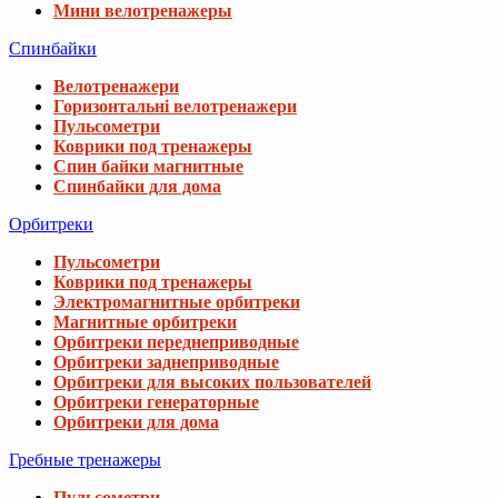
Мини велотренажеры
Спинбайки
Велотренажери
Горизонтальні велотренажери
Пульсометри
Коврики под тренажеры
Спин байки магнитные
Спинбайки для дома
Орбитреки
Пульсометри
Коврики под тренажеры
Электромагнитные орбитреки
Магнитные орбитреки
Орбитреки переднеприводные
Орбитреки заднеприводные
Орбитреки для высоких пользователей
Орбитреки генераторные
Орбитреки для дома
Гребные тренажеры
Пульсометри