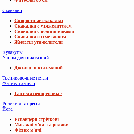
Фитболы 85 см
Скакалки
Скоростные скакалки
Скакалки с утяжелителем
Скакалки с подшипниками
Скакалки со счетчиком
Жилеты утяжелители
Хулахупы
Упоры для отжиманий
Доски для отжиманий
Тренировочные петли
Фитнес гантели
Гантели неопреновые
Ролики для пресса
Йога
Еспандери стрічкові
Масажні м'ячі та ролики
Фітнес м'ячі