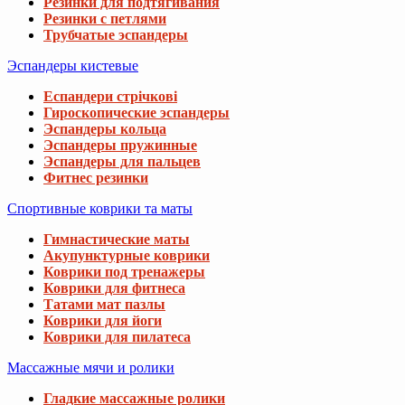
Резинки для подтягивания
Резинки с петлями
Трубчатые эспандеры
Эспандеры кистевые
Еспандери стрічкові
Гироскопические эспандеры
Эспандеры кольца
Эспандеры пружинные
Эспандеры для пальцев
Фитнес резинки
Спортивные коврики та маты
Гимнастические маты
Акупунктурные коврики
Коврики под тренажеры
Коврики для фитнеса
Татами мат пазлы
Коврики для йоги
Коврики для пилатеса
Массажные мячи и ролики
Гладкие массажные ролики