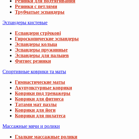
Резинки для подтягивания
Резинки с петлями
Трубчатые эспандеры
Эспандеры кистевые
Еспандери стрічкові
Гироскопические эспандеры
Эспандеры кольца
Эспандеры пружинные
Эспандеры для пальцев
Фитнес резинки
Спортивные коврики та маты
Гимнастические маты
Акупунктурные коврики
Коврики под тренажеры
Коврики для фитнеса
Татами мат пазлы
Коврики для йоги
Коврики для пилатеса
Массажные мячи и ролики
Гладкие массажные ролики