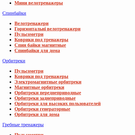
Мини велотренажеры
Спинбайки
Велотренажери
Горизонтальні велотренажери
Пульсометри
Коврики под тренажеры
Спин байки магнитные
Спинбайки для дома
Орбитреки
Пульсометри
Коврики под тренажеры
Электромагнитные орбитреки
Магнитные орбитреки
Орбитреки переднеприводные
Орбитреки заднеприводные
Орбитреки для высоких пользователей
Орбитреки генераторные
Орбитреки для дома
Гребные тренажеры
Пульсометри