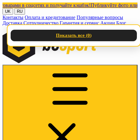
ми в соцсетях и получайте кэшбэк!
Публикуйте фото или видео 
UK
RU
Контакты
Оплата и кредитование
Популярные вопросы
Доставка
Сотрудничество
Гарантия и сервис
Акции
Блог
Показать все (
0
)