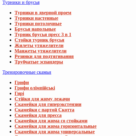
Турники и брусья
Турники в дверной проем
Турники настенные
Турники потолочные
Брусья напольные
Турник брусья пресс 3 в 1
Стойки турник брусья
Жилеты утяжелители
Манжеты утяжелители
Резинки для подтягивания
Трубчатые эспандеры
Тренировочные скамьи
Грифи
Грифи олімпійські
Гирі
Стійки для жиму лежачи
Скамейки для гиперэкстензии
Скамейки с партой Скотта
Скамейки для пресса
Скамейки для жима со стойками
Скамейки для жима горизонтальные
Скамейки для жима универсальные