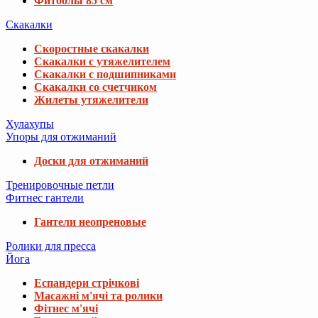
Фитболы 85 см
Скакалки
Скоростные скакалки
Скакалки с утяжелителем
Скакалки с подшипниками
Скакалки со счетчиком
Жилеты утяжелители
Хулахупы
Упоры для отжиманий
Доски для отжиманий
Тренировочные петли
Фитнес гантели
Гантели неопреновые
Ролики для пресса
Йога
Еспандери стрічкові
Масажні м'ячі та ролики
Фітнес м'ячі