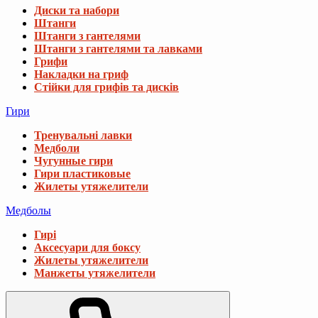
Диски та набори
Штанги
Штанги з гантелями
Штанги з гантелями та лавками
Грифи
Накладки на гриф
Стійки для грифів та дисків
Гири
Тренувальні лавки
Медболи
Чугунные гири
Гири пластиковые
Жилеты утяжелители
Медболы
Гирі
Аксесуари для боксу
Жилеты утяжелители
Манжеты утяжелители