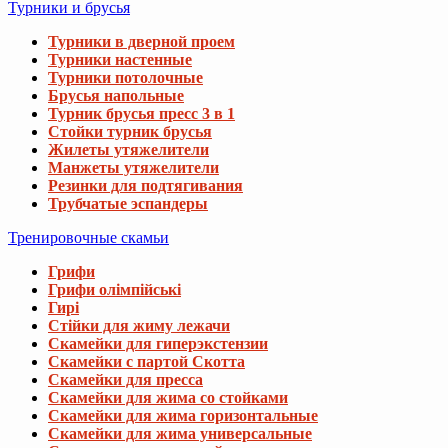
Турники и брусья
Турники в дверной проем
Турники настенные
Турники потолочные
Брусья напольные
Турник брусья пресс 3 в 1
Стойки турник брусья
Жилеты утяжелители
Манжеты утяжелители
Резинки для подтягивания
Трубчатые эспандеры
Тренировочные скамьи
Грифи
Грифи олімпійські
Гирі
Стійки для жиму лежачи
Скамейки для гиперэкстензии
Скамейки с партой Скотта
Скамейки для пресса
Скамейки для жима со стойками
Скамейки для жима горизонтальные
Скамейки для жима универсальные