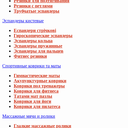
Резинки для подтягивания
Резинки с петлями
Трубчатые эспандеры
Эспандеры кистевые
Еспандери стрічкові
Гироскопические эспандеры
Эспандеры кольца
Эспандеры пружинные
Эспандеры для пальцев
Фитнес резинки
Спортивные коврики та маты
Гимнастические маты
Акупунктурные коврики
Коврики под тренажеры
Коврики для фитнеса
Татами мат пазлы
Коврики для йоги
Коврики для пилатеса
Массажные мячи и ролики
Гладкие массажные ролики