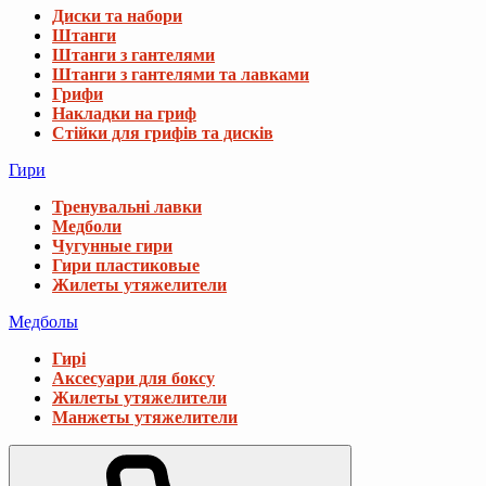
Диски та набори
Штанги
Штанги з гантелями
Штанги з гантелями та лавками
Грифи
Накладки на гриф
Стійки для грифів та дисків
Гири
Тренувальні лавки
Медболи
Чугунные гири
Гири пластиковые
Жилеты утяжелители
Медболы
Гирі
Аксесуари для боксу
Жилеты утяжелители
Манжеты утяжелители