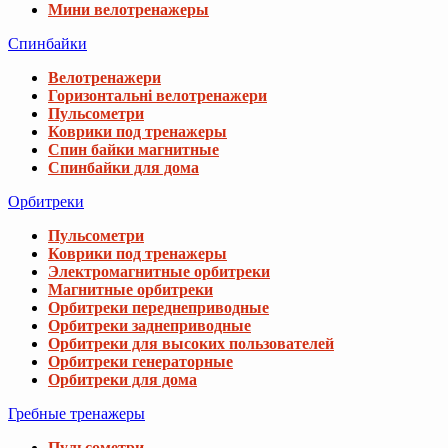
Мини велотренажеры
Спинбайки
Велотренажери
Горизонтальні велотренажери
Пульсометри
Коврики под тренажеры
Спин байки магнитные
Спинбайки для дома
Орбитреки
Пульсометри
Коврики под тренажеры
Электромагнитные орбитреки
Магнитные орбитреки
Орбитреки переднеприводные
Орбитреки заднеприводные
Орбитреки для высоких пользователей
Орбитреки генераторные
Орбитреки для дома
Гребные тренажеры
Пульсометри