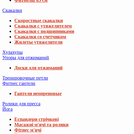
Фитболы 85 см
Скакалки
Скоростные скакалки
Скакалки с утяжелителем
Скакалки с подшипниками
Скакалки со счетчиком
Жилеты утяжелители
Хулахупы
Упоры для отжиманий
Доски для отжиманий
Тренировочные петли
Фитнес гантели
Гантели неопреновые
Ролики для пресса
Йога
Еспандери стрічкові
Масажні м'ячі та ролики
Фітнес м'ячі