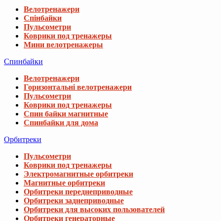
Велотренажери
Спінбайки
Пульсометри
Коврики под тренажеры
Мини велотренажеры
Спинбайки
Велотренажери
Горизонтальні велотренажери
Пульсометри
Коврики под тренажеры
Спин байки магнитные
Спинбайки для дома
Орбитреки
Пульсометри
Коврики под тренажеры
Электромагнитные орбитреки
Магнитные орбитреки
Орбитреки переднеприводные
Орбитреки заднеприводные
Орбитреки для высоких пользователей
Орбитреки генераторные