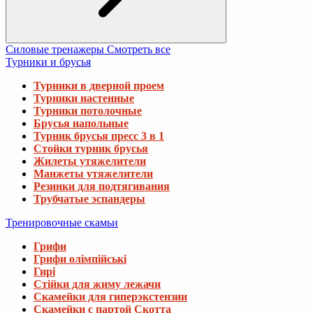
Силовые тренажеры
Смотреть все
Турники и брусья
Турники в дверной проем
Турники настенные
Турники потолочные
Брусья напольные
Турник брусья пресс 3 в 1
Стойки турник брусья
Жилеты утяжелители
Манжеты утяжелители
Резинки для подтягивания
Трубчатые эспандеры
Тренировочные скамьи
Грифи
Грифи олімпійські
Гирі
Стійки для жиму лежачи
Скамейки для гиперэкстензии
Скамейки с партой Скотта