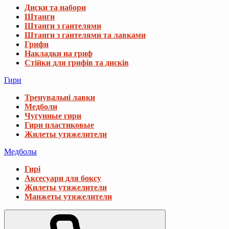
Диски та набори
Штанги
Штанги з гантелями
Штанги з гантелями та лавками
Грифи
Накладки на гриф
Стійки для грифів та дисків
Гири
Тренувальні лавки
Медболи
Чугунные гири
Гири пластиковые
Жилеты утяжелители
Медболы
Гирі
Аксесуари для боксу
Жилеты утяжелители
Манжеты утяжелители