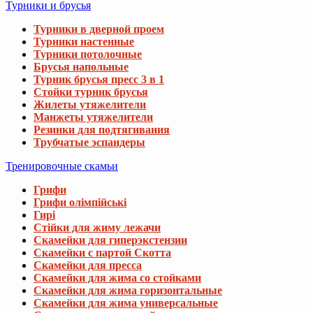
Турники и брусья
Турники в дверной проем
Турники настенные
Турники потолочные
Брусья напольные
Турник брусья пресс 3 в 1
Стойки турник брусья
Жилеты утяжелители
Манжеты утяжелители
Резинки для подтягивания
Трубчатые эспандеры
Тренировочные скамьи
Грифи
Грифи олімпійські
Гирі
Стійки для жиму лежачи
Скамейки для гиперэкстензии
Скамейки с партой Скотта
Скамейки для пресса
Скамейки для жима со стойками
Скамейки для жима горизонтальные
Скамейки для жима универсальные