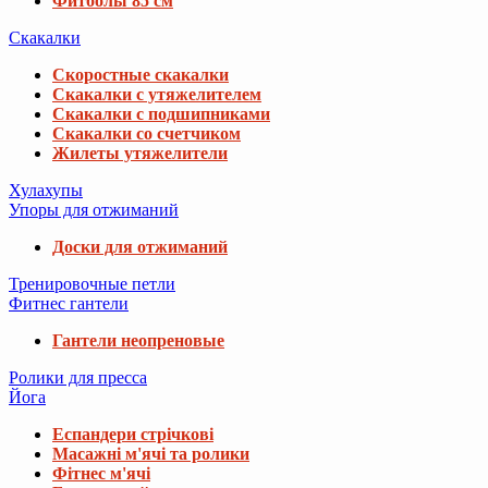
Фитболы 85 см
Скакалки
Скоростные скакалки
Скакалки с утяжелителем
Скакалки с подшипниками
Скакалки со счетчиком
Жилеты утяжелители
Хулахупы
Упоры для отжиманий
Доски для отжиманий
Тренировочные петли
Фитнес гантели
Гантели неопреновые
Ролики для пресса
Йога
Еспандери стрічкові
Масажні м'ячі та ролики
Фітнес м'ячі