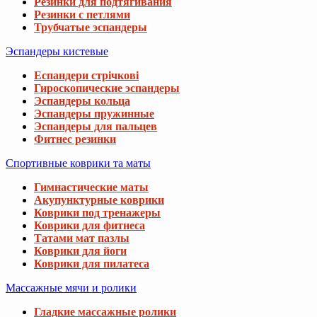
Резинки для подтягивания
Резинки с петлями
Трубчатые эспандеры
Эспандеры кистевые
Еспандери стрічкові
Гироскопические эспандеры
Эспандеры кольца
Эспандеры пружинные
Эспандеры для пальцев
Фитнес резинки
Спортивные коврики та маты
Гимнастические маты
Акупунктурные коврики
Коврики под тренажеры
Коврики для фитнеса
Татами мат пазлы
Коврики для йоги
Коврики для пилатеса
Массажные мячи и ролики
Гладкие массажные ролики