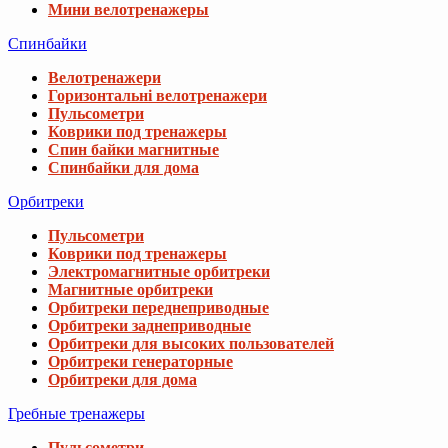
Мини велотренажеры
Спинбайки
Велотренажери
Горизонтальні велотренажери
Пульсометри
Коврики под тренажеры
Спин байки магнитные
Спинбайки для дома
Орбитреки
Пульсометри
Коврики под тренажеры
Электромагнитные орбитреки
Магнитные орбитреки
Орбитреки переднеприводные
Орбитреки заднеприводные
Орбитреки для высоких пользователей
Орбитреки генераторные
Орбитреки для дома
Гребные тренажеры
Пульсометри