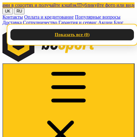
в соцсетях и получайте кэшбэк!
Публикуйте фото или видео с на
UK
RU
Контакты
Оплата и кредитование
Популярные вопросы
Доставка
Сотрудничество
Гарантия и сервис
Акции
Блог
Показать все (
0
)