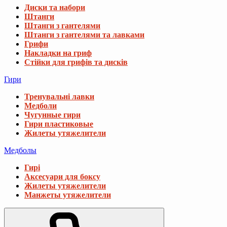
Диски та набори
Штанги
Штанги з гантелями
Штанги з гантелями та лавками
Грифи
Накладки на гриф
Стійки для грифів та дисків
Гири
Тренувальні лавки
Медболи
Чугунные гири
Гири пластиковые
Жилеты утяжелители
Медболы
Гирі
Аксесуари для боксу
Жилеты утяжелители
Манжеты утяжелители