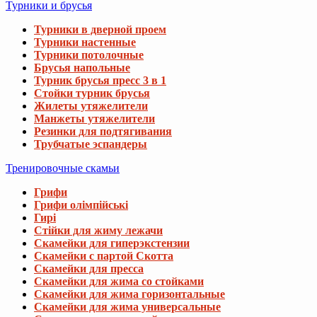
Турники и брусья
Турники в дверной проем
Турники настенные
Турники потолочные
Брусья напольные
Турник брусья пресс 3 в 1
Стойки турник брусья
Жилеты утяжелители
Манжеты утяжелители
Резинки для подтягивания
Трубчатые эспандеры
Тренировочные скамьи
Грифи
Грифи олімпійські
Гирі
Стійки для жиму лежачи
Скамейки для гиперэкстензии
Скамейки с партой Скотта
Скамейки для пресса
Скамейки для жима со стойками
Скамейки для жима горизонтальные
Скамейки для жима универсальные