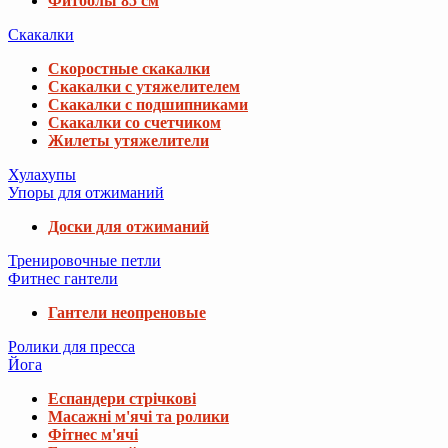
Фитболы 85 см
Скакалки
Скоростные скакалки
Скакалки с утяжелителем
Скакалки с подшипниками
Скакалки со счетчиком
Жилеты утяжелители
Хулахупы
Упоры для отжиманий
Доски для отжиманий
Тренировочные петли
Фитнес гантели
Гантели неопреновые
Ролики для пресса
Йога
Еспандери стрічкові
Масажні м'ячі та ролики
Фітнес м'ячі