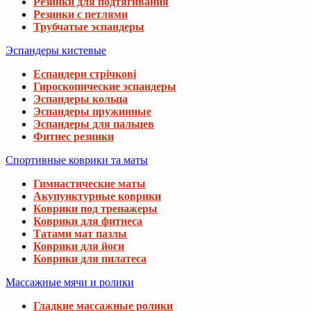
Резинки для подтягивания
Резинки с петлями
Трубчатые эспандеры
Эспандеры кистевые
Еспандери стрічкові
Гироскопические эспандеры
Эспандеры кольца
Эспандеры пружинные
Эспандеры для пальцев
Фитнес резинки
Спортивные коврики та маты
Гимнастические маты
Акупунктурные коврики
Коврики под тренажеры
Коврики для фитнеса
Татами мат пазлы
Коврики для йоги
Коврики для пилатеса
Массажные мячи и ролики
Гладкие массажные ролики