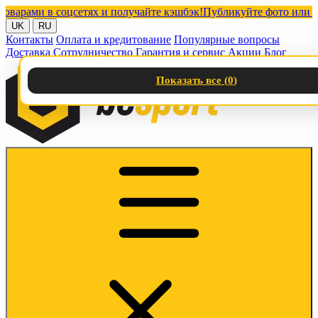
ами в соцсетях и получайте кэшбэк!
Публикуйте фото или видео 
UK
RU
Контакты
Оплата и кредитование
Популярные вопросы
Доставка
Сотрудничество
Гарантия и сервис
Акции
Блог
Показать все (
0
)