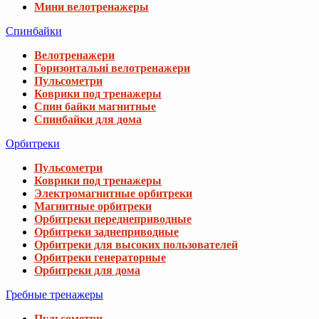
Мини велотренажеры
Спинбайки
Велотренажери
Горизонтальні велотренажери
Пульсометри
Коврики под тренажеры
Спин байки магнитные
Спинбайки для дома
Орбитреки
Пульсометри
Коврики под тренажеры
Электромагнитные орбитреки
Магнитные орбитреки
Орбитреки переднеприводные
Орбитреки заднеприводные
Орбитреки для высоких пользователей
Орбитреки генераторные
Орбитреки для дома
Гребные тренажеры
Пульсометри