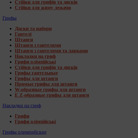
Стійки для грифів та дисків
Стійки для жиму лежачи
Грифы
Диски та набори
Гантелі
Штанги
Штанги з гантелями
Штанги з гантелями та лавками
Накладки на гриф
Грифи олімпійські
Стійки для грифів та дисків
Грифы гантельные
Грифы для штанги
Прямые грифы для штанги
W-образные грифы для штанги
E Z-образные грифы для штанги
Накладки на гриф
Грифи
Грифи олімпійські
Грифы олимпийские