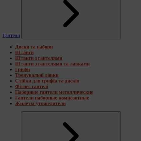
Гантели
Диски та набори
Штанги
Штанги з гантелями
Штанги з гантелями та лавками
Грифи
Тренувальні лавки
Стійки для грифів та дисків
Фітнес гантелі
Наборные гантели металлические
Гантели наборные композитные
Жилеты утяжелители