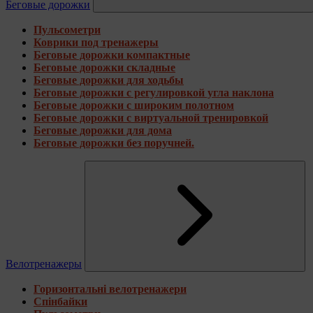
Беговые дорожки
Пульсометри
Коврики под тренажеры
Беговые дорожки компактные
Беговые дорожки складные
Беговые дорожки для ходьбы
Беговые дорожки с регулировкой угла наклона
Беговые дорожки с широким полотном
Беговые дорожки с виртуальной тренировкой
Беговые дорожки для дома
Беговые дорожки без поручней.
Велотренажеры
Горизонтальні велотренажери
Спінбайки