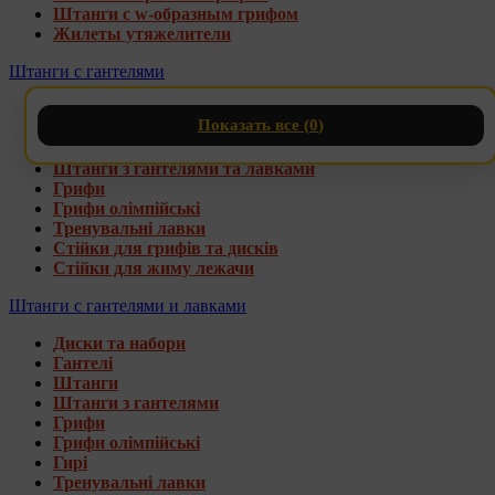
Штанги с w-образным грифом
Жилеты утяжелители
Штанги с гантелями
Диски та набори
Показать все (
0
)
Гантелі
Штанги
Штанги з гантелями та лавками
Грифи
Грифи олімпійські
Тренувальні лавки
Стійки для грифів та дисків
Стійки для жиму лежачи
Штанги с гантелями и лавками
Диски та набори
Гантелі
Штанги
Штанги з гантелями
Грифи
Грифи олімпійські
Гирі
Тренувальні лавки