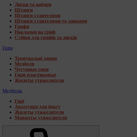
Диски та набори
Штанги
Штанги з гантелями
Штанги з гантелями та лавками
Грифи
Накладки на гриф
Стійки для грифів та дисків
Гири
Тренувальні лавки
Медболи
Чугунные гири
Гири пластиковые
Жилеты утяжелители
Медболы
Гирі
Аксесуари для боксу
Жилеты утяжелители
Манжеты утяжелители