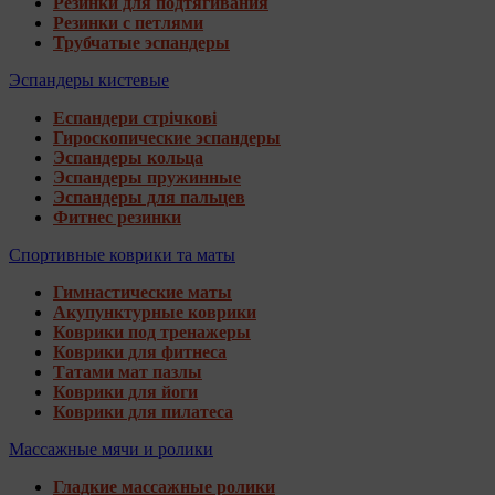
Резинки для подтягивания
Резинки с петлями
Трубчатые эспандеры
Эспандеры кистевые
Еспандери стрічкові
Гироскопические эспандеры
Эспандеры кольца
Эспандеры пружинные
Эспандеры для пальцев
Фитнес резинки
Спортивные коврики та маты
Гимнастические маты
Акупунктурные коврики
Коврики под тренажеры
Коврики для фитнеса
Татами мат пазлы
Коврики для йоги
Коврики для пилатеса
Массажные мячи и ролики
Гладкие массажные ролики