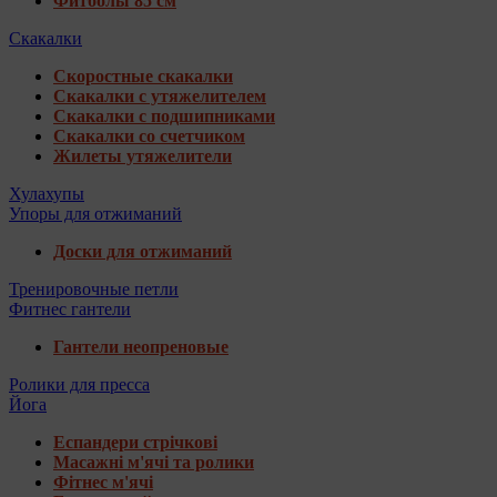
Фитболы 85 см
Скакалки
Скоростные скакалки
Скакалки с утяжелителем
Скакалки с подшипниками
Скакалки со счетчиком
Жилеты утяжелители
Хулахупы
Упоры для отжиманий
Доски для отжиманий
Тренировочные петли
Фитнес гантели
Гантели неопреновые
Ролики для пресса
Йога
Еспандери стрічкові
Масажні м'ячі та ролики
Фітнес м'ячі