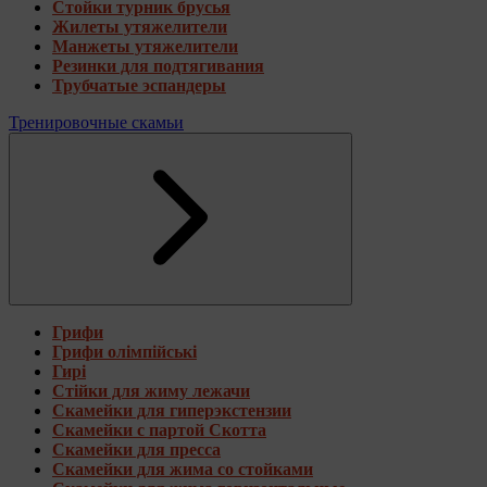
Стойки турник брусья
Жилеты утяжелители
Манжеты утяжелители
Резинки для подтягивания
Трубчатые эспандеры
Тренировочные скамьи
Грифи
Грифи олімпійські
Гирі
Стійки для жиму лежачи
Скамейки для гиперэкстензии
Скамейки с партой Скотта
Скамейки для пресса
Скамейки для жима со стойками