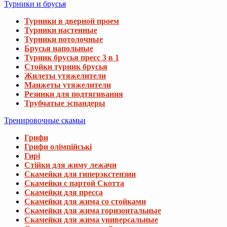
Турники и брусья
Турники в дверной проем
Турники настенные
Турники потолочные
Брусья напольные
Турник брусья пресс 3 в 1
Стойки турник брусья
Жилеты утяжелители
Манжеты утяжелители
Резинки для подтягивания
Трубчатые эспандеры
Тренировочные скамьи
Грифи
Грифи олімпійські
Гирі
Стійки для жиму лежачи
Скамейки для гиперэкстензии
Скамейки с партой Скотта
Скамейки для пресса
Скамейки для жима со стойками
Скамейки для жима горизонтальные
Скамейки для жима универсальные