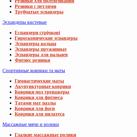
Резинки для подтягивания
Резинки с петлями
Трубчатые эспандеры
Эспандеры кистевые
Еспандери стрічкові
Гироскопические эспандеры
Эспандеры кольца
Эспандеры пружинные
Эспандеры для пальцев
Фитнес резинки
Спортивные коврики та маты
Гимнастические маты
Акупунктурные коврики
Коврики под тренажеры
Коврики для фитнеса
Татами мат пазлы
Коврики для йоги
Коврики для пилатеса
Массажные мячи и ролики
Гладкие массажные ролики