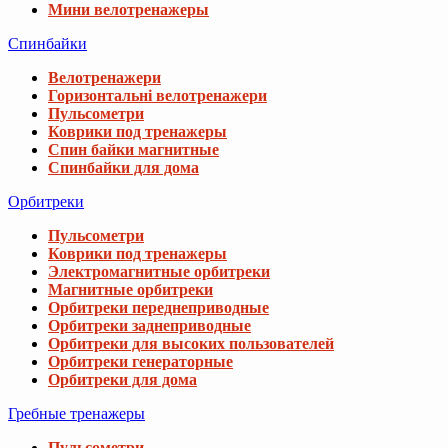
Мини велотренажеры
Спинбайки
Велотренажери
Горизонтальні велотренажери
Пульсометри
Коврики под тренажеры
Спин байки магнитные
Спинбайки для дома
Орбитреки
Пульсометри
Коврики под тренажеры
Электромагнитные орбитреки
Магнитные орбитреки
Орбитреки переднеприводные
Орбитреки заднеприводные
Орбитреки для высоких пользователей
Орбитреки генераторные
Орбитреки для дома
Гребные тренажеры
Пульсометри