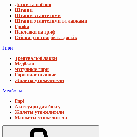
Диски та набори
Штанги
Штанги з гантелями
Штанги з гантелями та лавками
Грифи
Накладки на гриф
Стійки для грифів та дисків
Гири
Тренувальні лавки
Медболи
Чугунные гири
Гири пластиковые
Жилеты утяжелители
Медболы
Гирі
Аксесуари для боксу
Жилеты утяжелители
Манжеты утяжелители