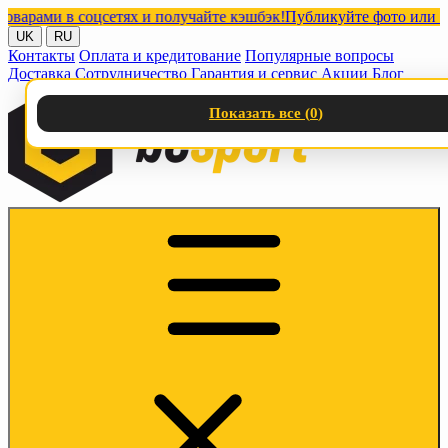
ами в соцсетях и получайте кэшбэк!
Публикуйте фото или видео 
UK
RU
Контакты
Оплата и кредитование
Популярные вопросы
Доставка
Сотрудничество
Гарантия и сервис
Акции
Блог
Показать все (
0
)