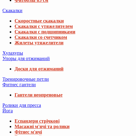
Фитболы 85 см
Скакалки
Скоростные скакалки
Скакалки с утяжелителем
Скакалки с подшипниками
Скакалки со счетчиком
Жилеты утяжелители
Хулахупы
Упоры для отжиманий
Доски для отжиманий
Тренировочные петли
Фитнес гантели
Гантели неопреновые
Ролики для пресса
Йога
Еспандери стрічкові
Масажні м'ячі та ролики
Фітнес м'ячі