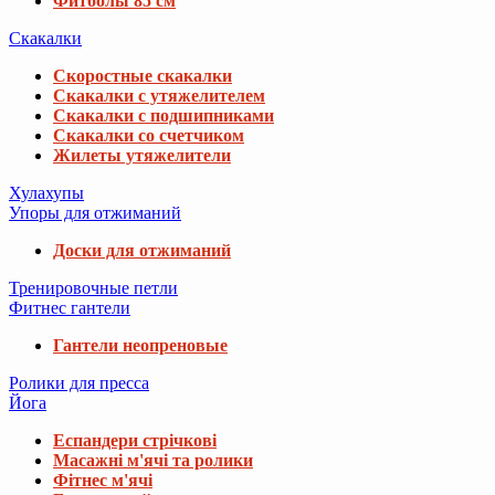
Фитболы 85 см
Скакалки
Скоростные скакалки
Скакалки с утяжелителем
Скакалки с подшипниками
Скакалки со счетчиком
Жилеты утяжелители
Хулахупы
Упоры для отжиманий
Доски для отжиманий
Тренировочные петли
Фитнес гантели
Гантели неопреновые
Ролики для пресса
Йога
Еспандери стрічкові
Масажні м'ячі та ролики
Фітнес м'ячі