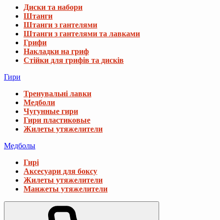
Диски та набори
Штанги
Штанги з гантелями
Штанги з гантелями та лавками
Грифи
Накладки на гриф
Стійки для грифів та дисків
Гири
Тренувальні лавки
Медболи
Чугунные гири
Гири пластиковые
Жилеты утяжелители
Медболы
Гирі
Аксесуари для боксу
Жилеты утяжелители
Манжеты утяжелители