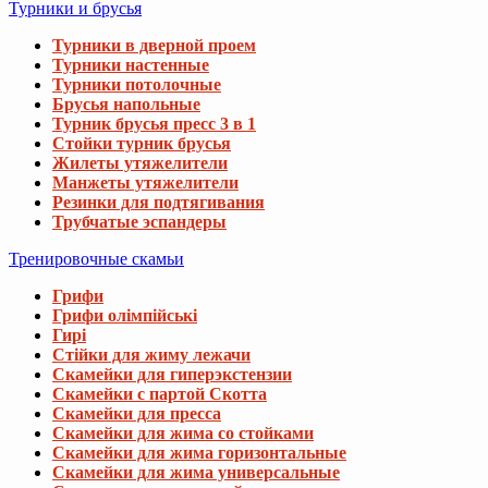
Турники и брусья
Турники в дверной проем
Турники настенные
Турники потолочные
Брусья напольные
Турник брусья пресс 3 в 1
Стойки турник брусья
Жилеты утяжелители
Манжеты утяжелители
Резинки для подтягивания
Трубчатые эспандеры
Тренировочные скамьи
Грифи
Грифи олімпійські
Гирі
Стійки для жиму лежачи
Скамейки для гиперэкстензии
Скамейки с партой Скотта
Скамейки для пресса
Скамейки для жима со стойками
Скамейки для жима горизонтальные
Скамейки для жима универсальные