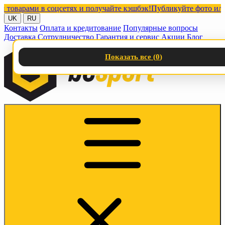
рами в соцсетях и получайте кэшбэк!
Публикуйте фото или видео
UK
RU
Контакты
Оплата и кредитование
Популярные вопросы
Доставка
Сотрудничество
Гарантия и сервис
Акции
Блог
Показать все (
0
)