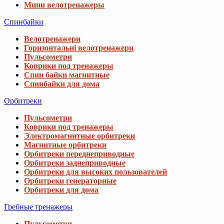
Мини велотренажеры
Спинбайки
Велотренажери
Горизонтальні велотренажери
Пульсометри
Коврики под тренажеры
Спин байки магнитные
Спинбайки для дома
Орбитреки
Пульсометри
Коврики под тренажеры
Электромагнитные орбитреки
Магнитные орбитреки
Орбитреки переднеприводные
Орбитреки заднеприводные
Орбитреки для высоких пользователей
Орбитреки генераторные
Орбитреки для дома
Гребные тренажеры
Пульсометри