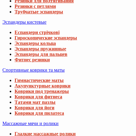
Резинки для подтягивания
Резинки с петлями
Трубчатые эспандеры
Эспандеры кистевые
Еспандери стрічкові
Гироскопические эспандеры
Эспандеры кольца
Эспандеры пружинные
Эспандеры для пальцев
Фитнес резинки
Спортивные коврики та маты
Гимнастические маты
Акупунктурные коврики
Коврики под тренажеры
Коврики для фитнеса
Татами мат пазлы
Коврики для йоги
Коврики для пилатеса
Массажные мячи и ролики
Гладкие массажные ролики