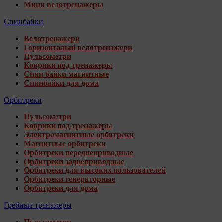
Мини велотренажеры
Спинбайки
Велотренажери
Горизонтальні велотренажери
Пульсометри
Коврики под тренажеры
Спин байки магнитные
Спинбайки для дома
Орбитреки
Пульсометри
Коврики под тренажеры
Электромагнитные орбитреки
Магнитные орбитреки
Орбитреки переднеприводные
Орбитреки заднеприводные
Орбитреки для высоких пользователей
Орбитреки генераторные
Орбитреки для дома
Гребные тренажеры
Пульсометри