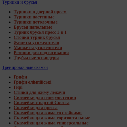
Турники и брусья
Турники в дверной проем
Турники настенные
Турники потолочные
Брусья напольные
Турник брусья пресс 3 в 1
Стойки турник брусья
Жилеты утяжелители
Манжеты утяжелители
Резинки для подтягивания
Трубчатые эспандеры
Тренировочные скамьи
Грифи
Грифи олімпійські
Гирі
Стійки для жиму лежачи
Скамейки для гиперэкстензии
Скамейки с партой Скотта
Скамейки для пресса
Скамейки для жима со стойками
Скамейки для жима горизонтальные
Скамейки для жима универсальные