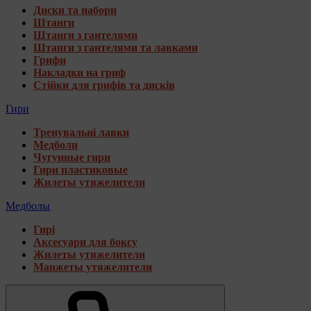
Диски та набори
Штанги
Штанги з гантелями
Штанги з гантелями та лавками
Грифи
Накладки на гриф
Стійки для грифів та дисків
Гири
Тренувальні лавки
Медболи
Чугунные гири
Гири пластиковые
Жилеты утяжелители
Медболы
Гирі
Аксесуари для боксу
Жилеты утяжелители
Манжеты утяжелители