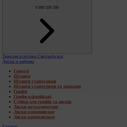
0 800 330 295
Тяжелая атлетика
Смотреть все
Диски и наборы
Гантелі
Штанги
Штанги з гантелями
Штанги з гантелями та лавками
Грифи
Грифи олімпійські
Стійки для грифів та дисків
Диски металлические
Диски олимпийские
Диски композитные
Гантели