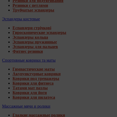
Резинки для подтягивания
Резинки с петлями
Трубчатые эспандеры
Эспандеры кистевые
Еспандери стрічкові
Гироскопические эспандеры
Эспандеры кольца
Эспандеры пружинные
Эспандеры для пальцев
Фитнес резинки
Спортивные коврики та маты
Гимнастические маты
Акупунктурные коврики
Коврики под тренажеры
Коврики для фитнеса
Татами мат пазлы
Коврики для йоги
Коврики для пилатеса
Массажные мячи и ролики
Гладкие массажные ролики