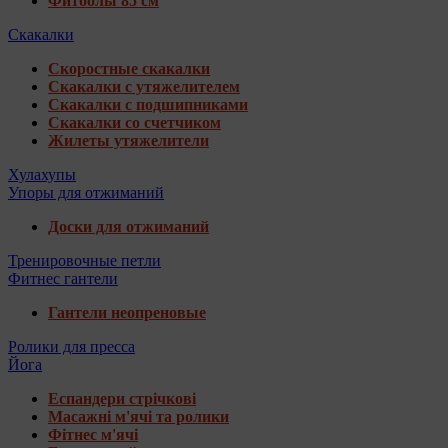
Фитболы 85 см
Скакалки
Скоростные скакалки
Скакалки с утяжелителем
Скакалки с подшипниками
Скакалки со счетчиком
Жилеты утяжелители
Хулахупы
Упоры для отжиманий
Доски для отжиманий
Тренировочные петли
Фитнес гантели
Гантели неопреновые
Ролики для пресса
Йога
Еспандери стрічкові
Масажні м'ячі та ролики
Фітнес м'ячі