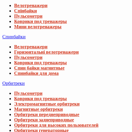
Велотренажери
Спінбайки
Пульсометри
Коврики под тренажеры
Мини велотренажеры
Спинбайки
Велотренажери
Горизонтальні велотренажери
Пульсометри
Коврики под тренажеры
Спин байки магнитные
Спинбайки для дома
Орбитреки
Пульсометри
Коврики под тренажеры
Электромагнитные орбитреки
Магнитные орбитреки
Орбитреки переднеприводные
Орбитреки заднеприводные
Орбитреки для высоких пользователей
Орбитреки генераторные