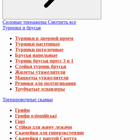
Силовые тренажеры
Смотреть все
Турники и брусья
Турники в дверной проем
Турники настенные
Турники потолочные
Брусья напольные
Турник брусья пресс 3 в 1
Стойки турник брусья
Жилеты утяжелители
Манжеты утяжелители
Резинки для подтягивания
Трубчатые эспандеры
Тренировочные скамьи
Грифи
Грифи олімпійські
Гирі
Стійки для жиму лежачи
Скамейки для гиперэкстензии
Скамейки с партой Скотта