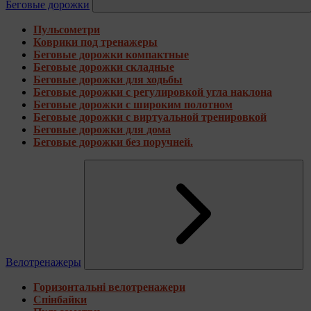
Беговые дорожки
Пульсометри
Коврики под тренажеры
Беговые дорожки компактные
Беговые дорожки складные
Беговые дорожки для ходьбы
Беговые дорожки с регулировкой угла наклона
Беговые дорожки с широким полотном
Беговые дорожки с виртуальной тренировкой
Беговые дорожки для дома
Беговые дорожки без поручней.
Велотренажеры
Горизонтальні велотренажери
Спінбайки