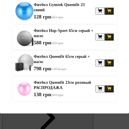
Фитбол Gymtek Queenfit 23
синий
Штанги
128 грн
263 грн
Диски та набори
Гантелі
Фитбол Hop-Sport 65см серый +
Штанги з гантелями
насос
Штанги з гантелями та лавками
588 грн
659 грн
Грифи
Грифи олімпійські
Тренувальні лавки
Фитбол Queenfit 65см серый +
Стійки для грифів та дисків
насос
Стійки для жиму лежачи
798 грн
1 074 грн
Штанги с прямым грифом
Штанги с w-образным грифом
Жилеты утяжелители
Фитбол Queenfit 23см розовый
РАСПРОДАЖА
Штанги с гантелями
138 грн
263 грн