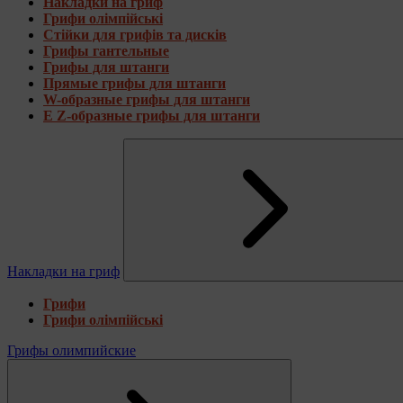
Накладки на гриф
Грифи олімпійські
Стійки для грифів та дисків
Грифы гантельные
Грифы для штанги
Прямые грифы для штанги
W-образные грифы для штанги
E Z-образные грифы для штанги
Накладки на гриф
Грифи
Грифи олімпійські
Грифы олимпийские