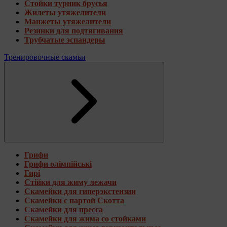
Стойки турник брусья
Жилеты утяжелители
Манжеты утяжелители
Резинки для подтягивания
Трубчатые эспандеры
Тренировочные скамьи
Грифи
Грифи олімпійські
Гирі
Стійки для жиму лежачи
Скамейки для гиперэкстензии
Скамейки с партой Скотта
Скамейки для пресса
Скамейки для жима со стойками