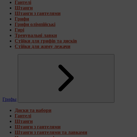
Гантелі
Штанги
Штанги з гантелями
Грифи
Грифи олімпійські
Гирі
Тренувальні лавки
Стійки для грифів та дисків
Стійки для жиму лежачи
Грифы
Диски та набори
Гантелі
Штанги
Штанги з гантелями
Штанги з гантелями та лавками