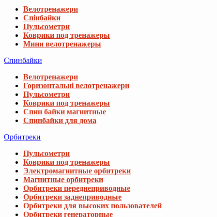
Велотренажери
Спінбайки
Пульсометри
Коврики под тренажеры
Мини велотренажеры
Спинбайки
Велотренажери
Горизонтальні велотренажери
Пульсометри
Коврики под тренажеры
Спин байки магнитные
Спинбайки для дома
Орбитреки
Пульсометри
Коврики под тренажеры
Электромагнитные орбитреки
Магнитные орбитреки
Орбитреки переднеприводные
Орбитреки заднеприводные
Орбитреки для высоких пользователей
Орбитреки генераторные