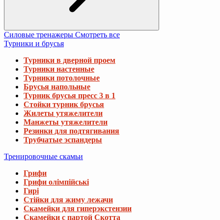
Силовые тренажеры
Смотреть все
Турники и брусья
Турники в дверной проем
Турники настенные
Турники потолочные
Брусья напольные
Турник брусья пресс 3 в 1
Стойки турник брусья
Жилеты утяжелители
Манжеты утяжелители
Резинки для подтягивания
Трубчатые эспандеры
Тренировочные скамьи
Грифи
Грифи олімпійські
Гирі
Стійки для жиму лежачи
Скамейки для гиперэкстензии
Скамейки с партой Скотта