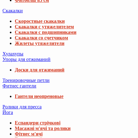
Фитболы 85 см
Скакалки
Скоростные скакалки
Скакалки с утяжелителем
Скакалки с подшипниками
Скакалки со счетчиком
Жилеты утяжелители
Хулахупы
Упоры для отжиманий
Доски для отжиманий
Тренировочные петли
Фитнес гантели
Гантели неопреновые
Ролики для пресса
Йога
Еспандери стрічкові
Масажні м'ячі та ролики
Фітнес м'ячі