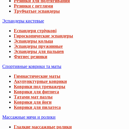
Резинки для подтягивания
Резинки с петлями
Трубчатые эспандеры
Эспандеры кистевые
Еспандери стрічкові
Гироскопические эспандеры
Эспандеры кольца
Эспандеры пружинные
Эспандеры для пальцев
Фитнес резинки
Спортивные коврики та маты
Гимнастические маты
Акупунктурные коврики
Коврики под тренажеры
Коврики для фитнеса
Татами мат пазлы
Коврики для йоги
Коврики для пилатеса
Массажные мячи и ролики
Гладкие массажные ролики