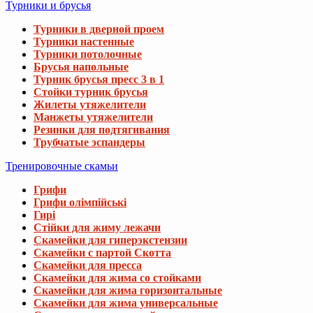
Турники и брусья
Турники в дверной проем
Турники настенные
Турники потолочные
Брусья напольные
Турник брусья пресс 3 в 1
Стойки турник брусья
Жилеты утяжелители
Манжеты утяжелители
Резинки для подтягивания
Трубчатые эспандеры
Тренировочные скамьи
Грифи
Грифи олімпійські
Гирі
Стійки для жиму лежачи
Скамейки для гиперэкстензии
Скамейки с партой Скотта
Скамейки для пресса
Скамейки для жима со стойками
Скамейки для жима горизонтальные
Скамейки для жима универсальные