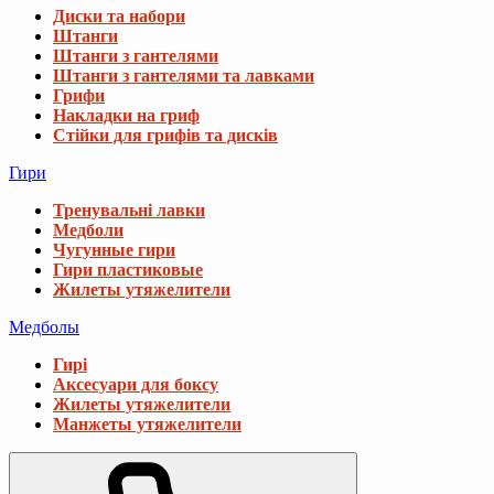
Диски та набори
Штанги
Штанги з гантелями
Штанги з гантелями та лавками
Грифи
Накладки на гриф
Стійки для грифів та дисків
Гири
Тренувальні лавки
Медболи
Чугунные гири
Гири пластиковые
Жилеты утяжелители
Медболы
Гирі
Аксесуари для боксу
Жилеты утяжелители
Манжеты утяжелители