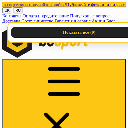
оцсетях и получайте кэшбэк!
Публикуйте фото или видео с нашим
UK
RU
Контакты
Оплата и кредитование
Популярные вопросы
Доставка
Сотрудничество
Гарантия и сервис
Акции
Блог
Показать все (
0
)