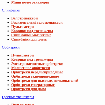
Мини велотренажеры
Спинбайки
Велотренажери
Горизонтальні велотренажери
Пульсометри
Коврики под тренажеры
Спин байки магнитные
Спинбайки для дома
Орбитреки
Пульсометри
Коврики под тренажеры
Электромагнитные орбитреки
Магнитные орбитреки
Орбитреки переднеприводные
Орбитреки заднеприводные
Орбитреки для высоких пользователей
Орбитреки генераторные
Орбитреки для дома
Гребные тренажеры
Пульсометри