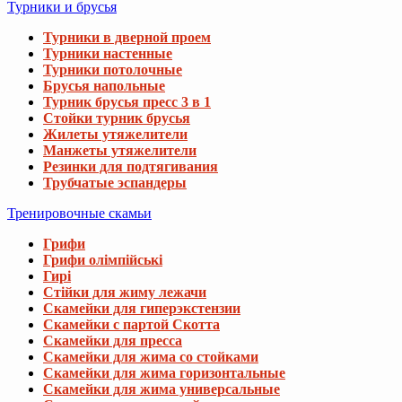
Турники и брусья
Турники в дверной проем
Турники настенные
Турники потолочные
Брусья напольные
Турник брусья пресс 3 в 1
Стойки турник брусья
Жилеты утяжелители
Манжеты утяжелители
Резинки для подтягивания
Трубчатые эспандеры
Тренировочные скамьи
Грифи
Грифи олімпійські
Гирі
Стійки для жиму лежачи
Скамейки для гиперэкстензии
Скамейки с партой Скотта
Скамейки для пресса
Скамейки для жима со стойками
Скамейки для жима горизонтальные
Скамейки для жима универсальные