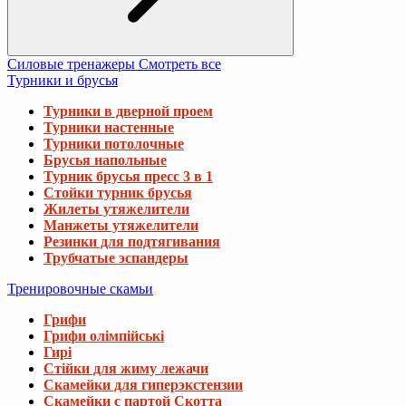
Силовые тренажеры
Смотреть все
Турники и брусья
Турники в дверной проем
Турники настенные
Турники потолочные
Брусья напольные
Турник брусья пресс 3 в 1
Стойки турник брусья
Жилеты утяжелители
Манжеты утяжелители
Резинки для подтягивания
Трубчатые эспандеры
Тренировочные скамьи
Грифи
Грифи олімпійські
Гирі
Стійки для жиму лежачи
Скамейки для гиперэкстензии
Скамейки с партой Скотта