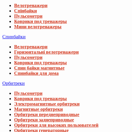
Велотренажери
Спінбайки
Пульсометри
Коврики под тренажеры
Мини велотренажеры
Спинбайки
Велотренажери
Горизонтальні велотренажери
Пульсометри
Коврики под тренажеры
Спин байки магнитные
Спинбайки для дома
Орбитреки
Пульсометри
Коврики под тренажеры
Электромагнитные орбитреки
Магнитные орбитреки
Орбитреки переднеприводные
Орбитреки заднеприводные
Орбитреки для высоких пользователей
Орбитреки генераторные