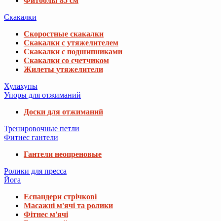
Фитболы 85 см
Скакалки
Скоростные скакалки
Скакалки с утяжелителем
Скакалки с подшипниками
Скакалки со счетчиком
Жилеты утяжелители
Хулахупы
Упоры для отжиманий
Доски для отжиманий
Тренировочные петли
Фитнес гантели
Гантели неопреновые
Ролики для пресса
Йога
Еспандери стрічкові
Масажні м'ячі та ролики
Фітнес м'ячі