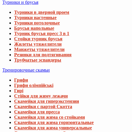
Турники и брусья
Турники в дверной проем
Турники настенные
Турники потолочные
Брусья напольные
Турник брусья пресс 3 в 1
Стойки турник брусья
Жилеты утяжелители
Манжеты утяжелители
Резинки для подтягивания
Трубчатые эспандеры
Тренировочные скамьи
Грифи
Грифи олімпійські
Гирі
Стійки для жиму лежачи
Скамейки для гиперэкстензии
Скамейки с партой Скотта
Скамейки для пресса
Скамейки для жима со стойками
Скамейки для жима горизонтальные
Скамейки для жима универсальные