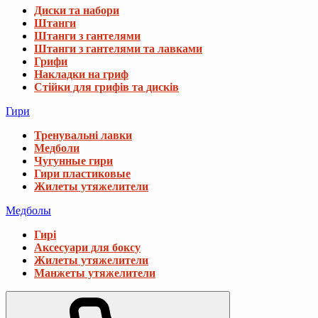
Диски та набори
Штанги
Штанги з гантелями
Штанги з гантелями та лавками
Грифи
Накладки на гриф
Стійки для грифів та дисків
Гири
Тренувальні лавки
Медболи
Чугунные гири
Гири пластиковые
Жилеты утяжелители
Медболы
Гирі
Аксесуари для боксу
Жилеты утяжелители
Манжеты утяжелители