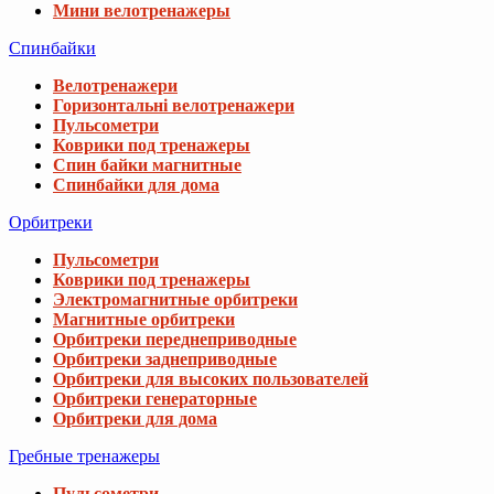
Мини велотренажеры
Спинбайки
Велотренажери
Горизонтальні велотренажери
Пульсометри
Коврики под тренажеры
Спин байки магнитные
Спинбайки для дома
Орбитреки
Пульсометри
Коврики под тренажеры
Электромагнитные орбитреки
Магнитные орбитреки
Орбитреки переднеприводные
Орбитреки заднеприводные
Орбитреки для высоких пользователей
Орбитреки генераторные
Орбитреки для дома
Гребные тренажеры
Пульсометри