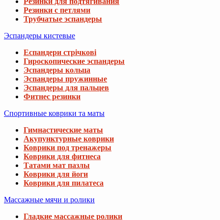
Резинки для подтягивания
Резинки с петлями
Трубчатые эспандеры
Эспандеры кистевые
Еспандери стрічкові
Гироскопические эспандеры
Эспандеры кольца
Эспандеры пружинные
Эспандеры для пальцев
Фитнес резинки
Спортивные коврики та маты
Гимнастические маты
Акупунктурные коврики
Коврики под тренажеры
Коврики для фитнеса
Татами мат пазлы
Коврики для йоги
Коврики для пилатеса
Массажные мячи и ролики
Гладкие массажные ролики