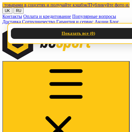
арами в соцсетях и получайте кэшбэк!
Публикуйте фото или виде
UK
RU
Контакты
Оплата и кредитование
Популярные вопросы
Доставка
Сотрудничество
Гарантия и сервис
Акции
Блог
Показать все (
0
)