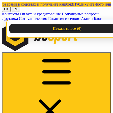
рами в соцсетях и получайте кэшбэк!
Публикуйте фото или виде
UK
RU
Контакты
Оплата и кредитование
Популярные вопросы
Доставка
Сотрудничество
Гарантия и сервис
Акции
Блог
Показать все (
0
)