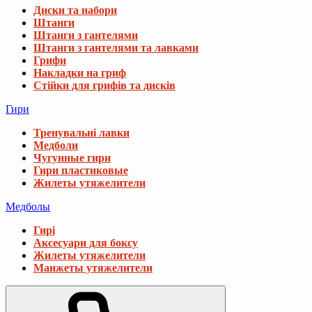
Диски та набори
Штанги
Штанги з гантелями
Штанги з гантелями та лавками
Грифи
Накладки на гриф
Стійки для грифів та дисків
Гири
Тренувальні лавки
Медболи
Чугунные гири
Гири пластиковые
Жилеты утяжелители
Медболы
Гирі
Аксесуари для боксу
Жилеты утяжелители
Манжеты утяжелители