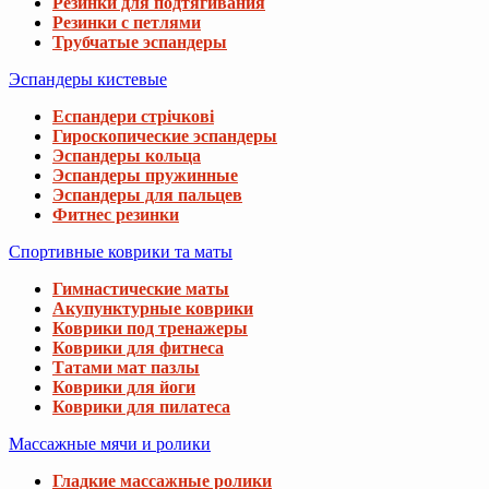
Резинки для подтягивания
Резинки с петлями
Трубчатые эспандеры
Эспандеры кистевые
Еспандери стрічкові
Гироскопические эспандеры
Эспандеры кольца
Эспандеры пружинные
Эспандеры для пальцев
Фитнес резинки
Спортивные коврики та маты
Гимнастические маты
Акупунктурные коврики
Коврики под тренажеры
Коврики для фитнеса
Татами мат пазлы
Коврики для йоги
Коврики для пилатеса
Массажные мячи и ролики
Гладкие массажные ролики