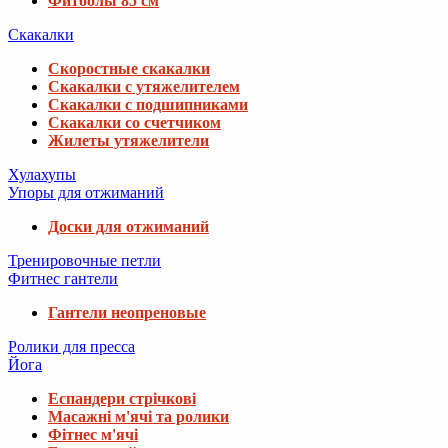
Фитболы 85 см
Скакалки
Скоростные скакалки
Скакалки с утяжелителем
Скакалки с подшипниками
Скакалки со счетчиком
Жилеты утяжелители
Хулахупы
Упоры для отжиманий
Доски для отжиманий
Тренировочные петли
Фитнес гантели
Гантели неопреновые
Ролики для пресса
Йога
Еспандери стрічкові
Масажні м'ячі та ролики
Фітнес м'ячі