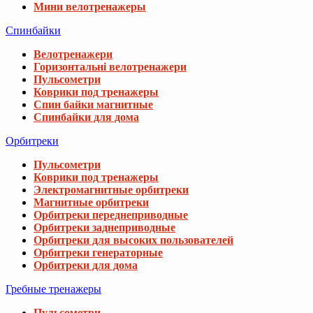
Мини велотренажеры
Спинбайки
Велотренажери
Горизонтальні велотренажери
Пульсометри
Коврики под тренажеры
Спин байки магнитные
Спинбайки для дома
Орбитреки
Пульсометри
Коврики под тренажеры
Электромагнитные орбитреки
Магнитные орбитреки
Орбитреки переднеприводные
Орбитреки заднеприводные
Орбитреки для высоких пользователей
Орбитреки генераторные
Орбитреки для дома
Гребные тренажеры
Пульсометри