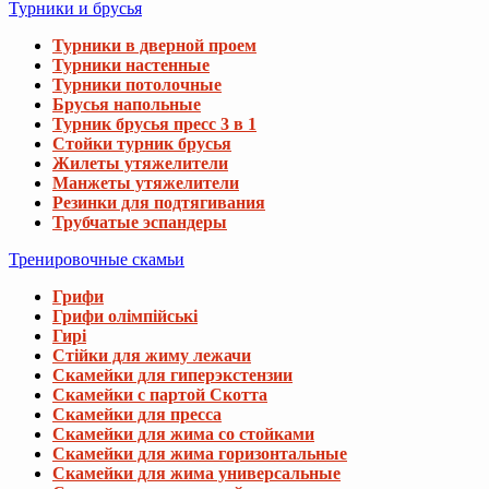
Турники и брусья
Турники в дверной проем
Турники настенные
Турники потолочные
Брусья напольные
Турник брусья пресс 3 в 1
Стойки турник брусья
Жилеты утяжелители
Манжеты утяжелители
Резинки для подтягивания
Трубчатые эспандеры
Тренировочные скамьи
Грифи
Грифи олімпійські
Гирі
Стійки для жиму лежачи
Скамейки для гиперэкстензии
Скамейки с партой Скотта
Скамейки для пресса
Скамейки для жима со стойками
Скамейки для жима горизонтальные
Скамейки для жима универсальные