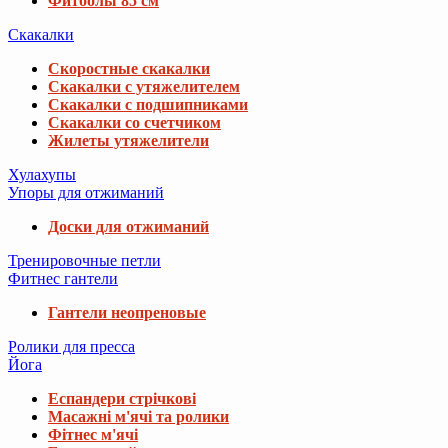
Фитболы 85 см
Скакалки
Скоростные скакалки
Скакалки с утяжелителем
Скакалки с подшипниками
Скакалки со счетчиком
Жилеты утяжелители
Хулахупы
Упоры для отжиманий
Доски для отжиманий
Тренировочные петли
Фитнес гантели
Гантели неопреновые
Ролики для пресса
Йога
Еспандери стрічкові
Масажні м'ячі та ролики
Фітнес м'ячі