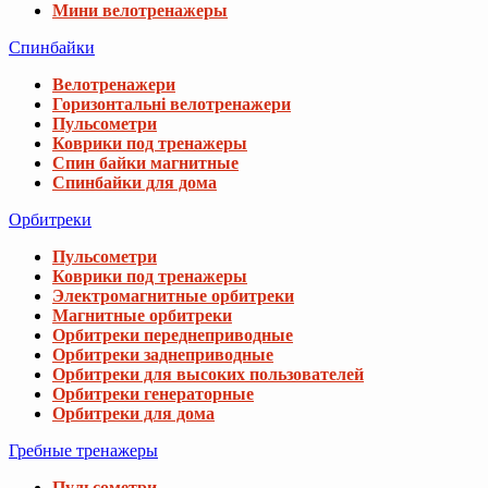
Мини велотренажеры
Спинбайки
Велотренажери
Горизонтальні велотренажери
Пульсометри
Коврики под тренажеры
Спин байки магнитные
Спинбайки для дома
Орбитреки
Пульсометри
Коврики под тренажеры
Электромагнитные орбитреки
Магнитные орбитреки
Орбитреки переднеприводные
Орбитреки заднеприводные
Орбитреки для высоких пользователей
Орбитреки генераторные
Орбитреки для дома
Гребные тренажеры
Пульсометри