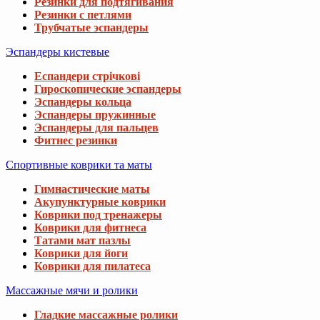
Резинки для подтягивания
Резинки с петлями
Трубчатые эспандеры
Эспандеры кистевые
Еспандери стрічкові
Гироскопические эспандеры
Эспандеры кольца
Эспандеры пружинные
Эспандеры для пальцев
Фитнес резинки
Спортивные коврики та маты
Гимнастические маты
Акупунктурные коврики
Коврики под тренажеры
Коврики для фитнеса
Татами мат пазлы
Коврики для йоги
Коврики для пилатеса
Массажные мячи и ролики
Гладкие массажные ролики