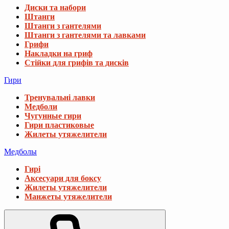
Диски та набори
Штанги
Штанги з гантелями
Штанги з гантелями та лавками
Грифи
Накладки на гриф
Стійки для грифів та дисків
Гири
Тренувальні лавки
Медболи
Чугунные гири
Гири пластиковые
Жилеты утяжелители
Медболы
Гирі
Аксесуари для боксу
Жилеты утяжелители
Манжеты утяжелители