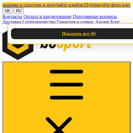
ами в соцсетях и получайте кэшбэк!
Публикуйте фото или видео 
UK
RU
Контакты
Оплата и кредитование
Популярные вопросы
Доставка
Сотрудничество
Гарантия и сервис
Акции
Блог
Показать все (
0
)