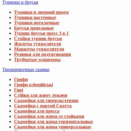
Турники и брусья
Турники в дверной проем
Турники настенные
Турники потолочные
Брусья напольные
Турник брусья пресс 3 в 1
Стойки турник брусья
Жилеты утяжелители
Манжеты утяжелители
Резинки для подтягивания
Трубчатые эспандеры
Тренировочные скамьи
Грифи
Грифи олімпійські
Гирі
Стійки для жиму лежачи
Скамейки для гиперэкстензии
Скамейки с партой Скотта
Скамейки для пресса
Скамейки для жима со стойками
Скамейки для жима горизонтальные
Скамейки для жима универсальные