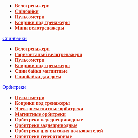
Велотренажери
Горизонтальні велотренажери
Пульсометри
Коврики под тренажеры
Спин байки магнитные
Спинбайки для дома
Орбитреки
Пульсометри
Коврики под тренажеры
Электромагнитные орбитреки
Магнитные орбитреки
Орбитреки переднеприводные
Орбитреки заднеприводные
Орбитреки для высоких пользователей
Орбитреки генераторные
Орбитреки для дома
Извините, этот товар отсутствуе
Гребные тренажеры
Пульсометри
Мы подобрали для вас похожие товары
Коврики под тренажеры
Аэромагнитные гребные тренажеры
Электромагнитные гребные тренажеры
Беговая дорожка Hop-Sport HS-750WP Wal
Магнитные гребные тренажеры