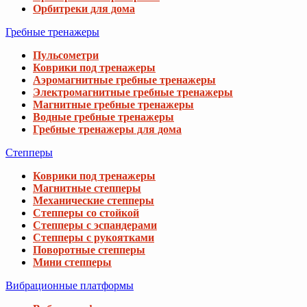
20 888 грн
Водные гребные тренажеры
30 539 грн
Гребные тренажеры для дома
Степперы
Беговая дорожка Gymtek XT580
Коврики под тренажеры
34 977 грн
43 842 грн
Магнитные степперы
Механические степперы
Степперы со стойкой
Беговая дорожка Trex Sport TX-1000TM P
Степперы с эспандерами
Степперы с рукоятками
94 488 грн
107 066 грн
Поворотные степперы
Мини степперы
Вибрационные платформы
Беговая дорожка Trex Sport TX-300WP AE
12 888 грн
17 626 грн
Виброплатформы для дома
Виброплатформы 4D
Виброплатформы 3D
Виброплатформы для похудения
Массажные виброплатформы
Пульсометры