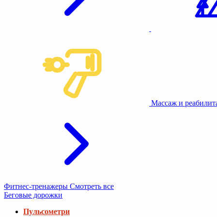
Туризм и кемпинг
Фитнес-тренажеры
Смотреть все
Беговые дорожки
Пульсометри
Коврики под тренажеры
Беговые дорожки компактные
Беговые дорожки складные
Беговые дорожки для ходьбы
Беговые дорожки с регулировкой угла наклона
Беговые дорожки с широким полотном
Беговые дорожки с виртуальной тренировкой
Беговые дорожки для дома
Беговые дорожки без поручней.