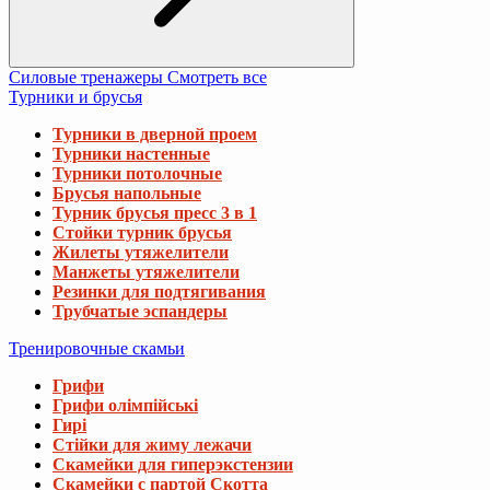
Турники потолочные
Брусья напольные
Турник брусья пресс 3 в 1
Стойки турник брусья
Жилеты утяжелители
Манжеты утяжелители
Резинки для подтягивания
Трубчатые эспандеры
Тренировочные скамьи
Грифи
Грифи олімпійські
Гирі
Стійки для жиму лежачи
Скамейки для гиперэкстензии
Скамейки с партой Скотта
Скамейки для пресса
Скамейки для жима со стойками
Скамейки для жима горизонтальные
Скамейки для жима универсальные
Скамьи для приседаний
Стойки для грифов и дисков
Диски та набори