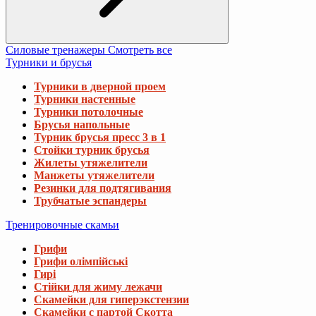
Силовые тренажеры
Смотреть все
Турники и брусья
Турники в дверной проем
Турники настенные
Турники потолочные
Брусья напольные
Турник брусья пресс 3 в 1
Стойки турник брусья
Жилеты утяжелители
Манжеты утяжелители
Резинки для подтягивания
Трубчатые эспандеры
Тренировочные скамьи
Грифи
Грифи олімпійські
Гирі
Стійки для жиму лежачи
Скамейки для гиперэкстензии
Скамейки с партой Скотта