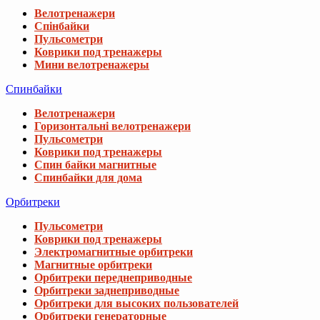
Велотренажери
Спінбайки
Пульсометри
Коврики под тренажеры
Мини велотренажеры
Спинбайки
Велотренажери
Горизонтальні велотренажери
Пульсометри
Коврики под тренажеры
Спин байки магнитные
Спинбайки для дома
Орбитреки
Пульсометри
Коврики под тренажеры
Электромагнитные орбитреки
Магнитные орбитреки
Орбитреки переднеприводные
Орбитреки заднеприводные
Орбитреки для высоких пользователей
Орбитреки генераторные