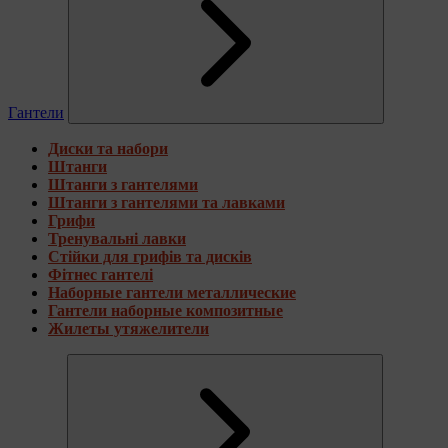
Гантели
Диски та набори
Штанги
Штанги з гантелями
Штанги з гантелями та лавками
Грифи
Тренувальні лавки
Стійки для грифів та дисків
Фітнес гантелі
Наборные гантели металлические
Гантели наборные композитные
Жилеты утяжелители