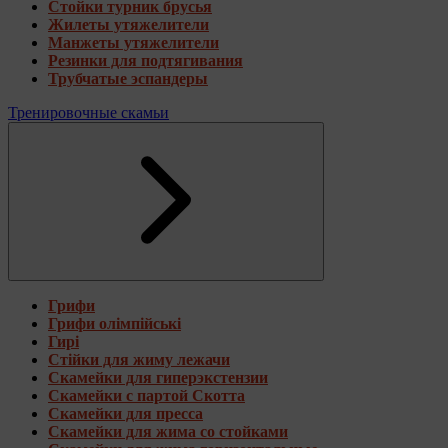
Стойки турник брусья
Жилеты утяжелители
Манжеты утяжелители
Резинки для подтягивания
Трубчатые эспандеры
Тренировочные скамьи
Грифи
Грифи олімпійські
Гирі
Стійки для жиму лежачи
Скамейки для гиперэкстензии
Скамейки с партой Скотта
Скамейки для пресса
Скамейки для жима со стойками