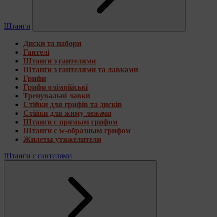
Штанги
Диски та набори
Гантелі
Штанги з гантелями
Штанги з гантелями та лавками
Грифи
Грифи олімпійські
Тренувальні лавки
Стійки для грифів та дисків
Стійки для жиму лежачи
Штанги с прямым грифом
Штанги с w-образным грифом
Жилеты утяжелители
Штанги с гантелями