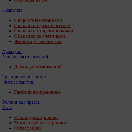
Фитболы 85 см
Скакалки
Скоростные скакалки
Скакалки с утяжелителем
Скакалки с подшипниками
Скакалки со счетчиком
Жилеты утяжелители
Хулахупы
Упоры для отжиманий
Доски для отжиманий
Тренировочные петли
Фитнес гантели
Гантели неопреновые
Ролики для пресса
Йога
Еспандери стрічкові
Масажні м'ячі та ролики
Фітнес м'ячі