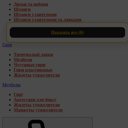
Диски та набори
Штанги
Штанги з гантелями
Штанги з гантелями та лавками
Грифи
Накладки на гриф
Показать все (
0
)
Стійки для грифів та дисків
Гири
Тренувальні лавки
Медболи
Чугунные гири
Гири пластиковые
Жилеты утяжелители
Медболы
Гирі
Аксесуари для боксу
Жилеты утяжелители
Манжеты утяжелители