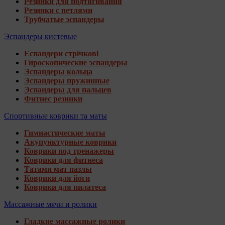
Резинки для подтягивания
Резинки с петлями
Трубчатые эспандеры
Эспандеры кистевые
Еспандери стрічкові
Гироскопические эспандеры
Эспандеры кольца
Эспандеры пружинные
Эспандеры для пальцев
Фитнес резинки
Спортивные коврики та маты
Гимнастические маты
Акупунктурные коврики
Коврики под тренажеры
Коврики для фитнеса
Татами мат пазлы
Коврики для йоги
Коврики для пилатеса
Массажные мячи и ролики
Гладкие массажные ролики