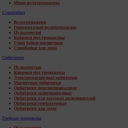
Мини велотренажеры
Спинбайки
Велотренажери
Горизонтальні велотренажери
Пульсометри
Коврики под тренажеры
Спин байки магнитные
Спинбайки для дома
Орбитреки
Пульсометри
Коврики под тренажеры
Электромагнитные орбитреки
Магнитные орбитреки
Орбитреки переднеприводные
Орбитреки заднеприводные
Орбитреки для высоких пользователей
Орбитреки генераторные
Орбитреки для дома
Гребные тренажеры
Пульсометри