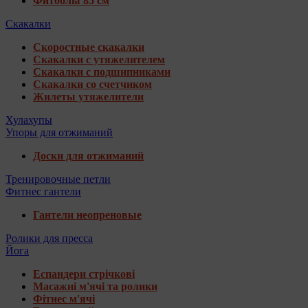
Фитболы 85 см
Скакалки
Скоростные скакалки
Скакалки с утяжелителем
Скакалки с подшипниками
Скакалки со счетчиком
Жилеты утяжелители
Хулахупы
Упоры для отжиманий
Доски для отжиманий
Тренировочные петли
Фитнес гантели
Гантели неопреновые
Ролики для пресса
Йога
Еспандери стрічкові
Масажні м'ячі та ролики
Фітнес м'ячі