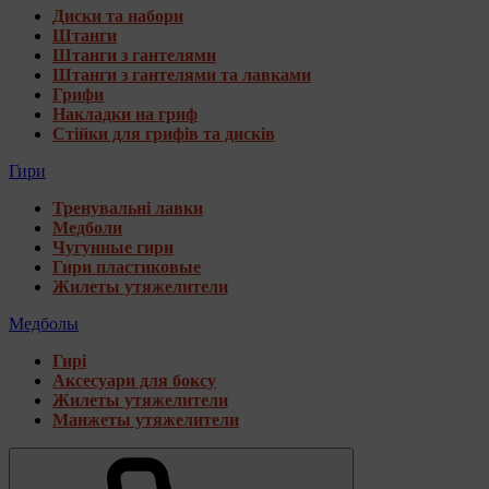
Диски та набори
Штанги
Штанги з гантелями
Штанги з гантелями та лавками
Грифи
Накладки на гриф
Стійки для грифів та дисків
Гири
Тренувальні лавки
Медболи
Чугунные гири
Гири пластиковые
Жилеты утяжелители
Медболы
Гирі
Аксесуари для боксу
Жилеты утяжелители
Манжеты утяжелители