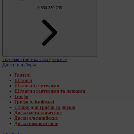
0 800 330 295
Тяжелая атлетика
Смотреть все
Диски и наборы
Гантелі
Штанги
Штанги з гантелями
Штанги з гантелями та лавками
Грифи
Грифи олімпійські
Стійки для грифів та дисків
Диски металлические
Диски олимпийские
Диски композитные
Гантели