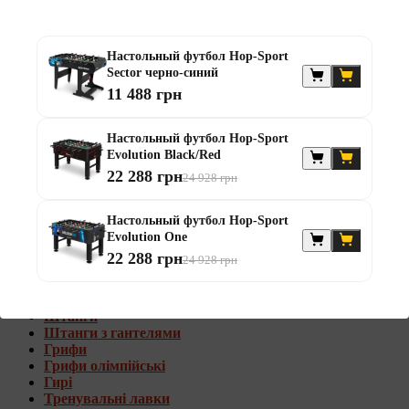
Штанги с w-образным грифом
Жилеты утяжелители
Настольный футбол Hop-Sport
Штанги с гантелями
Sector черно-синий
Диски та набори
11 488 грн
Гантелі
Штанги
Штанги з гантелями та лавками
Настольный футбол Hop-Sport
Грифи
Evolution Black/Red
Грифи олімпійські
22 288 грн
24 928 грн
Тренувальні лавки
Стійки для грифів та дисків
Стійки для жиму лежачи
Настольный футбол Hop-Sport
Evolution One
Штанги с гантелями и лавками
22 288 грн
24 928 грн
Диски та набори
Гантелі
Штанги
Штанги з гантелями
Грифи
Грифи олімпійські
Гирі
Тренувальні лавки