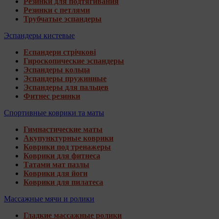
Резинки для подтягивания
Резинки с петлями
Трубчатые эспандеры
Эспандеры кистевые
Еспандери стрічкові
Гироскопические эспандеры
Эспандеры кольца
Эспандеры пружинные
Эспандеры для пальцев
Фитнес резинки
Спортивные коврики та маты
Гимнастические маты
Акупунктурные коврики
Коврики под тренажеры
Коврики для фитнеса
Татами мат пазлы
Коврики для йоги
Коврики для пилатеса
Массажные мячи и ролики
Гладкие массажные ролики