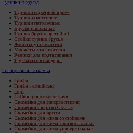
Турники и брусья
Турники в дверной проем
Турники настенные
Турники потолочные
Брусья напольные
Турник брусья пресс 3 в 1
Стойки турник брусья
Жилеты утяжелители
Манжеты утяжелители
Резинки для подтягивания
Трубчатые эспандеры
Тренировочные скамьи
Грифи
Грифи олімпійські
Гирі
Стійки для жиму лежачи
Скамейки для гиперэкстензии
Скамейки с партой Скотта
Скамейки для пресса
Скамейки для жима со стойками
Скамейки для жима горизонтальные
Скамейки для жима универсальные