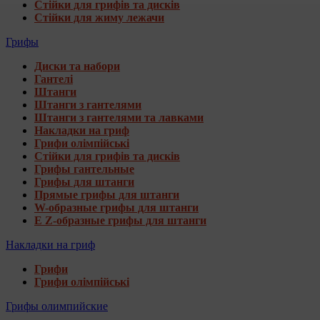
Стійки для грифів та дисків
Стійки для жиму лежачи
Грифы
Диски та набори
Гантелі
Штанги
Штанги з гантелями
Штанги з гантелями та лавками
Накладки на гриф
Грифи олімпійські
Стійки для грифів та дисків
Грифы гантельные
Грифы для штанги
Прямые грифы для штанги
W-образные грифы для штанги
E Z-образные грифы для штанги
Накладки на гриф
Грифи
Грифи олімпійські
Грифы олимпийские