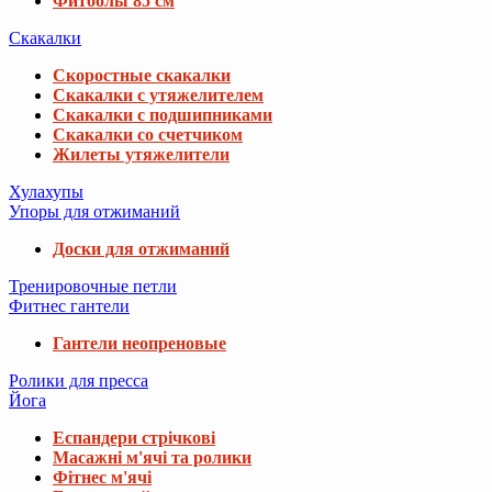
Фитболы 85 см
Скакалки
Скоростные скакалки
Скакалки с утяжелителем
Скакалки с подшипниками
Скакалки со счетчиком
Жилеты утяжелители
Хулахупы
Упоры для отжиманий
Доски для отжиманий
Тренировочные петли
Фитнес гантели
Гантели неопреновые
Ролики для пресса
Йога
Еспандери стрічкові
Масажні м'ячі та ролики
Фітнес м'ячі