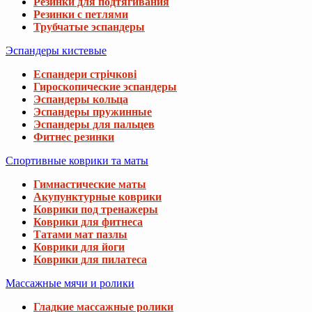
Резинки для подтягивания
Резинки с петлями
Трубчатые эспандеры
Эспандеры кистевые
Еспандери стрічкові
Гироскопические эспандеры
Эспандеры кольца
Эспандеры пружинные
Эспандеры для пальцев
Фитнес резинки
Спортивные коврики та маты
Гимнастические маты
Акупунктурные коврики
Коврики под тренажеры
Коврики для фитнеса
Татами мат пазлы
Коврики для йоги
Коврики для пилатеса
Массажные мячи и ролики
Гладкие массажные ролики