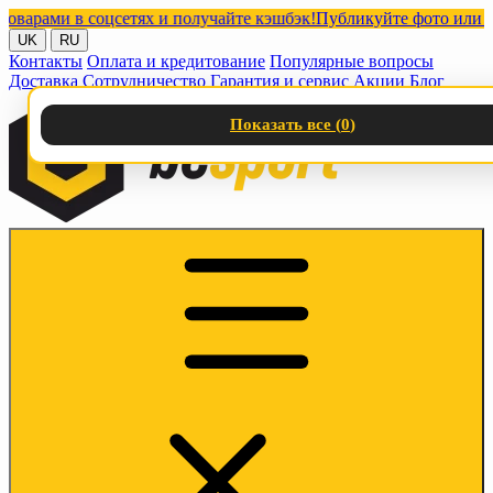
ами в соцсетях и получайте кэшбэк!
Публикуйте фото или видео 
UK
RU
Контакты
Оплата и кредитование
Популярные вопросы
Доставка
Сотрудничество
Гарантия и сервис
Акции
Блог
Показать все (
0
)