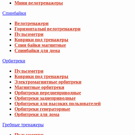
Мини велотренажеры
Спинбайки
Велотренажери
Горизонтальні велотренажери
Пульсометри
Коврики под тренажеры
Спин байки магнитные
Спинбайки для дома
Орбитреки
Пульсометри
Коврики под тренажеры
Электромагнитные орбитреки
Магнитные орбитреки
Орбитреки переднеприводные
Орбитреки заднеприводные
Орбитреки для высоких пользователей
Орбитреки генераторные
Орбитреки для дома
Гребные тренажеры
Пульсометри