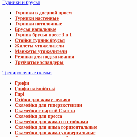
Турники и брусья
Турники в дверной проем
Турники настенные
Турники потолочные
Брусья напольные
Турник брусья пресс 3 в 1
Стойки турник брусья
Жилеты утяжелители
Манжеты утяжелители
Резинки для подтягивания
Трубчатые эспандеры
Тренировочные скамьи
Грифи
Грифи олімпійські
Гирі
Стійки для жиму лежачи
Скамейки для гиперэкстензии
Скамейки с партой Скотта
Скамейки для пресса
Скамейки для жима со стойками
Скамейки для жима горизонтальные
Скамейки для жима универсальные