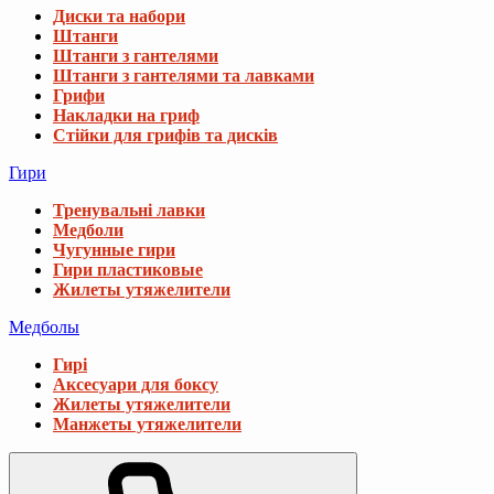
Диски та набори
Штанги
Штанги з гантелями
Штанги з гантелями та лавками
Грифи
Накладки на гриф
Стійки для грифів та дисків
Гири
Тренувальні лавки
Медболи
Чугунные гири
Гири пластиковые
Жилеты утяжелители
Медболы
Гирі
Аксесуари для боксу
Жилеты утяжелители
Манжеты утяжелители