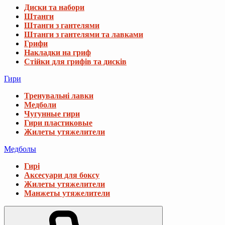
Диски та набори
Штанги
Штанги з гантелями
Штанги з гантелями та лавками
Грифи
Накладки на гриф
Стійки для грифів та дисків
Гири
Тренувальні лавки
Медболи
Чугунные гири
Гири пластиковые
Жилеты утяжелители
Медболы
Гирі
Аксесуари для боксу
Жилеты утяжелители
Манжеты утяжелители