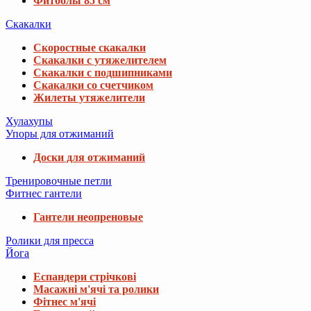
Фитболы 85 см
Скакалки
Скоростные скакалки
Скакалки с утяжелителем
Скакалки с подшипниками
Скакалки со счетчиком
Жилеты утяжелители
Хулахупы
Упоры для отжиманий
Доски для отжиманий
Тренировочные петли
Фитнес гантели
Гантели неопреновые
Ролики для пресса
Йога
Еспандери стрічкові
Масажні м'ячі та ролики
Фітнес м'ячі