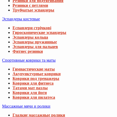
Резинки для подтягивания
Резинки с петлями
Трубчатые эспандеры
Эспандеры кистевые
Еспандери стрічкові
Гироскопические эспандеры
Эспандеры кольца
Эспандеры пружинные
Эспандеры для пальцев
Фитнес резинки
Спортивные коврики та маты
Гимнастические маты
Акупунктурные коврики
Коврики под тренажеры
Коврики для фитнеса
Татами мат пазлы
Коврики для йоги
Коврики для пилатеса
Массажные мячи и ролики
Гладкие массажные ролики