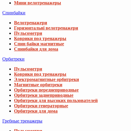
Мини велотренажеры
Спинбайки
Велотренажери
Горизонтальні велотренажери
Пульсометри
Коврики под тренажеры
Спин байки магнитные
Спинбайки для дома
Орбитреки
Пульсометри
Коврики под тренажеры
Электромагнитные орбитреки
Магнитные орбитреки
Орбитреки переднеприводные
Орбитреки заднеприводные
Орбитреки для высоких пользователей
Орбитреки генераторные
Орбитреки для дома
Гребные тренажеры
Пульсометри