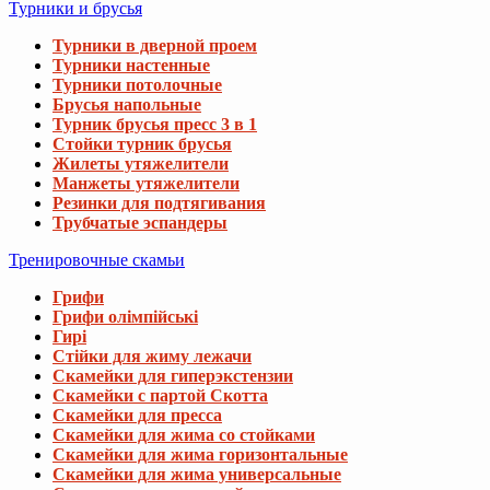
Турники и брусья
Турники в дверной проем
Турники настенные
Турники потолочные
Брусья напольные
Турник брусья пресс 3 в 1
Стойки турник брусья
Жилеты утяжелители
Манжеты утяжелители
Резинки для подтягивания
Трубчатые эспандеры
Тренировочные скамьи
Грифи
Грифи олімпійські
Гирі
Стійки для жиму лежачи
Скамейки для гиперэкстензии
Скамейки с партой Скотта
Скамейки для пресса
Скамейки для жима со стойками
Скамейки для жима горизонтальные
Скамейки для жима универсальные