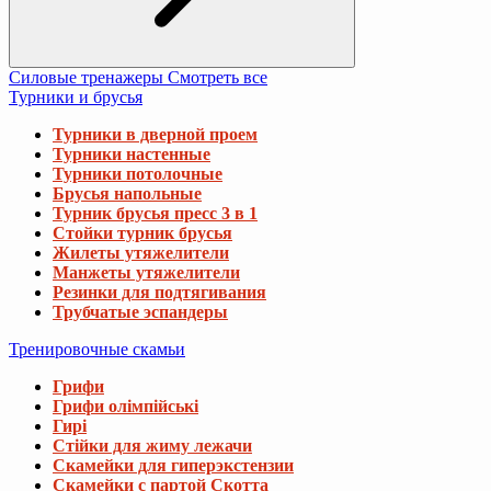
Силовые тренажеры
Смотреть все
Турники и брусья
Турники в дверной проем
Турники настенные
Турники потолочные
Брусья напольные
Турник брусья пресс 3 в 1
Стойки турник брусья
Жилеты утяжелители
Манжеты утяжелители
Резинки для подтягивания
Трубчатые эспандеры
Тренировочные скамьи
Грифи
Грифи олімпійські
Гирі
Стійки для жиму лежачи
Скамейки для гиперэкстензии
Скамейки с партой Скотта