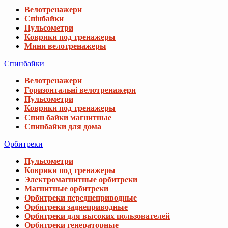
Велотренажери
Спінбайки
Пульсометри
Коврики под тренажеры
Мини велотренажеры
Спинбайки
Велотренажери
Горизонтальні велотренажери
Пульсометри
Коврики под тренажеры
Спин байки магнитные
Спинбайки для дома
Орбитреки
Пульсометри
Коврики под тренажеры
Электромагнитные орбитреки
Магнитные орбитреки
Орбитреки переднеприводные
Орбитреки заднеприводные
Орбитреки для высоких пользователей
Орбитреки генераторные