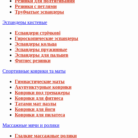
Резинки для подтягивания
Резинки с петлями
Трубчатые эспандеры
Эспандеры кистевые
Еспандери стрічкові
Гироскопические эспандеры
Эспандеры кольца
Эспандеры пружинные
Эспандеры для пальцев
Фитнес резинки
Спортивные коврики та маты
Гимнастические маты
Акупунктурные коврики
Коврики под тренажеры
Коврики для фитнеса
Татами мат пазлы
Коврики для йоги
Коврики для пилатеса
Массажные мячи и ролики
Гладкие массажные ролики