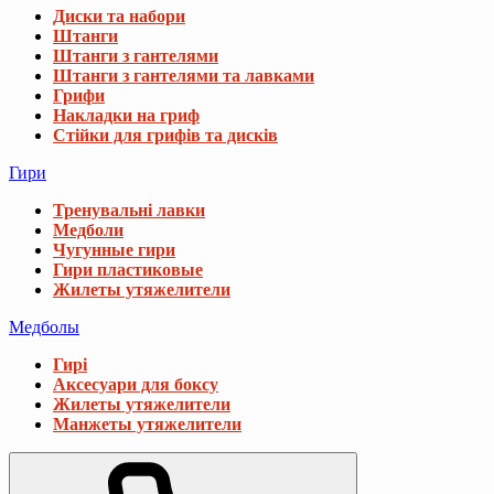
Диски та набори
Штанги
Штанги з гантелями
Штанги з гантелями та лавками
Грифи
Накладки на гриф
Стійки для грифів та дисків
Гири
Тренувальні лавки
Медболи
Чугунные гири
Гири пластиковые
Жилеты утяжелители
Медболы
Гирі
Аксесуари для боксу
Жилеты утяжелители
Манжеты утяжелители