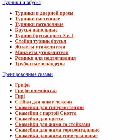
Турники и брусья
Турники в дверной проем
Турники настенные
Турники потолочные
Брусья напольные
Турник брусья пресс 3 в 1
Стойки турник брусья
Жилеты утяжелители
Манжеты утяжелители
Резинки для подтягивания
Трубчатые эспандеры
Тренировочные скамьи
Грифи
Грифи олімпійські
Гирі
Стійки для жиму лежачи
Скамейки для гиперэкстензии
Скамейки с партой Скотта
Скамейки для пресса
Скамейки для жима со стойками
Скамейки для жима горизонтальные
Скамейки для жима универсальные