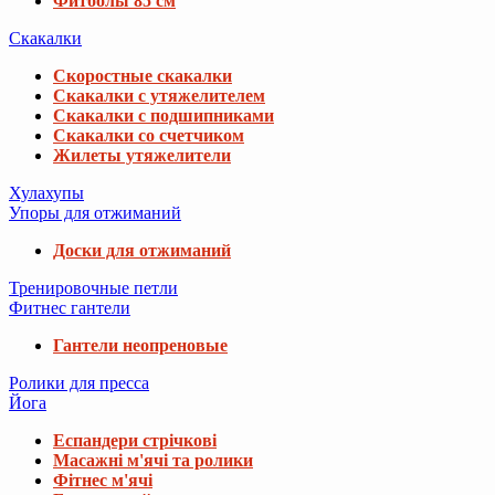
Фитболы 85 см
Скакалки
Скоростные скакалки
Скакалки с утяжелителем
Скакалки с подшипниками
Скакалки со счетчиком
Жилеты утяжелители
Хулахупы
Упоры для отжиманий
Доски для отжиманий
Тренировочные петли
Фитнес гантели
Гантели неопреновые
Ролики для пресса
Йога
Еспандери стрічкові
Масажні м'ячі та ролики
Фітнес м'ячі