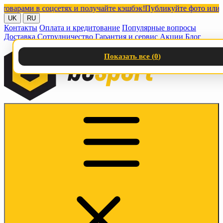
ами в соцсетях и получайте кэшбэк!
Публикуйте фото или видео
UK
RU
Контакты
Оплата и кредитование
Популярные вопросы
Доставка
Сотрудничество
Гарантия и сервис
Акции
Блог
Показать все (
0
)