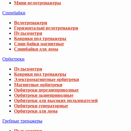
Мини велотренажеры
Спинбайки
Велотренажери
Горизонтальні велотренажери
Пульсометри
Коврики под тренажеры
Спин байки магнитные
Спинбайки для дома
Орбитреки
Пульсометри
Коврики под тренажеры
Электромагнитные орбитреки
Магнитные орбитреки
Орбитреки переднеприводные
Орбитреки заднеприводные
Орбитреки для высоких пользователей
Орбитреки генераторные
Орбитреки для дома
Гребные тренажеры
Пульсометри