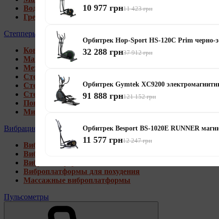
10 977 грн
Водные гребные тренажеры
11 423 грн
Гребные тренажеры для дома
Степперы
Орбитрек Hop-Sport HS-120C Prim черно-
Коврики под тренажеры
32 288 грн
37 912 грн
Магнитные степперы
Механические степперы
Степперы со стойкой
Орбитрек Gymtek XC9200 электромагнит
Степперы с эспандерами
Степперы с рукоятками
91 888 грн
121 152 грн
Поворотные степперы
Мини степперы
Вибрационные платформы
Орбитрек Besport BS-1020E RUNNER магн
11 577 грн
12 247 грн
Виброплатформы для дома
Виброплатформы 4D
Виброплатформы 3D
Виброплатформы для похудения
Массажные виброплатформы
Пульсометры