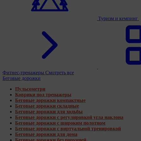
Туризм и кемпинг
Фитнес-тренажеры
Смотреть все
Беговые дорожки
Пульсометри
Коврики под тренажеры
Беговые дорожки компактные
Беговые дорожки складные
Беговые дорожки для ходьбы
Беговые дорожки с регулировкой угла наклона
Беговые дорожки с широким полотном
Беговые дорожки с виртуальной тренировкой
Беговые дорожки для дома
Беговые дорожки без поручней.