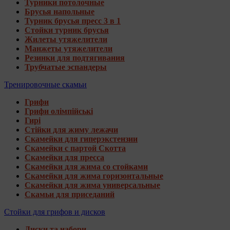
Турники потолочные
Брусья напольные
Турник брусья пресс 3 в 1
Стойки турник брусья
Жилеты утяжелители
Манжеты утяжелители
Резинки для подтягивания
Трубчатые эспандеры
Тренировочные скамьи
Грифи
Грифи олімпійські
Гирі
Стійки для жиму лежачи
Скамейки для гиперэкстензии
Скамейки с партой Скотта
Скамейки для пресса
Скамейки для жима со стойками
Скамейки для жима горизонтальные
Скамейки для жима универсальные
Скамьи для приседаний
Стойки для грифов и дисков
Диски та набори