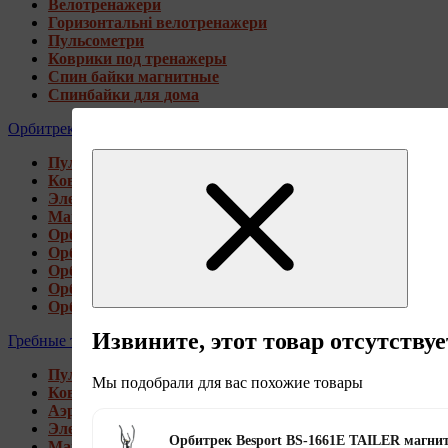
Велотренажери
Горизонтальні велотренажери
Пульсометри
Коврики под тренажеры
Спин байки магнитные
Спинбайки для дома
Орбитреки
Пульсометри
Коврики под тренажеры
Электромагнитные орбитреки
Магнитные орбитреки
Орбитреки переднеприводные
Орбитреки заднеприводные
Орбитреки для высоких пользователей
Орбитреки генераторные
Орбитреки для дома
Извините, этот товар отсутствуе
Гребные тренажеры
Пульсометри
Мы подобрали для вас похожие товары
Коврики под тренажеры
Аэромагнитные гребные тренажеры
Электромагнитные гребные тренажеры
Орбитрек Besport BS-1661E TAILER магн
Магнитные гребные тренажеры