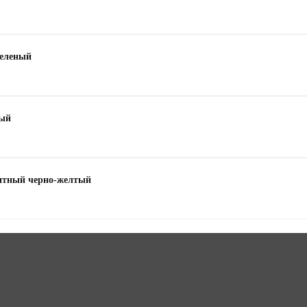
зеленый
ный
итный черно-желтый