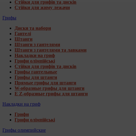
Стійки для грифів та дисків
Стійки для жиму лежачи
Грифы
Диски та набори
Гантелі
Штанги
Штанги з гантелями
Штанги з гантелями та лавками
Накладки на гриф
Грифи олімпійські
Стійки для грифів та дисків
Грифы гантельные
Грифы для штанги
Прямые грифы для штанги
W-образные грифы для штанги
E Z-образные грифы для штанги
Накладки на гриф
Грифи
Грифи олімпійські
Грифы олимпийские