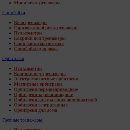
Мини велотренажеры
Спинбайки
Велотренажери
Горизонтальні велотренажери
Пульсометри
Коврики под тренажеры
Спин байки магнитные
Спинбайки для дома
Орбитреки
Пульсометри
Коврики под тренажеры
Электромагнитные орбитреки
Магнитные орбитреки
Орбитреки переднеприводные
Орбитреки заднеприводные
Орбитреки для высоких пользователей
Орбитреки генераторные
Орбитреки для дома
Гребные тренажеры
Пульсометри