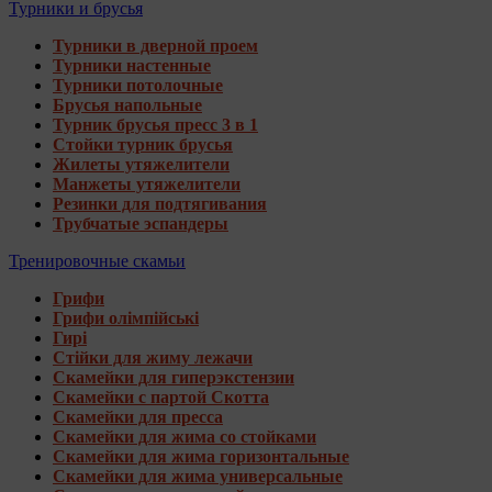
Турники и брусья
Турники в дверной проем
Турники настенные
Турники потолочные
Брусья напольные
Турник брусья пресс 3 в 1
Стойки турник брусья
Жилеты утяжелители
Манжеты утяжелители
Резинки для подтягивания
Трубчатые эспандеры
Тренировочные скамьи
Грифи
Грифи олімпійські
Гирі
Стійки для жиму лежачи
Скамейки для гиперэкстензии
Скамейки с партой Скотта
Скамейки для пресса
Скамейки для жима со стойками
Скамейки для жима горизонтальные
Скамейки для жима универсальные