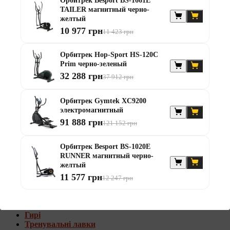
Орбитрек Besport BS-1661E
Штанги с w-образным грифом
TAILER магнитный черно-
Жилеты утяжелители
желтый
10 977 грн
11 423 грн
Штанги с гантелями
Диски та набори
Орбитрек Hop-Sport HS-120C
Гантелі
Prim черно-зеленый
Штанги
32 288 грн
37 912 грн
Штанги з гантелями та лавками
Грифи
Грифи олімпійські
Орбитрек Gymtek XC9200
Тренувальні лавки
электромагнитный
Стійки для грифів та дисків
91 888 грн
121 152 грн
Стійки для жиму лежачи
Штанги с гантелями и лавками
Орбитрек Besport BS-1020E
RUNNER магнитный черно-
Диски та набори
желтый
Гантелі
11 577 грн
Штанги
12 247 грн
Штанги з гантелями
Грифи
Грифи олімпійські
Гирі
Тренувальні лавки