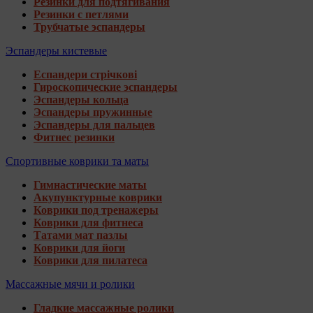
Резинки для подтягивания
Резинки с петлями
Трубчатые эспандеры
Эспандеры кистевые
Еспандери стрічкові
Гироскопические эспандеры
Эспандеры кольца
Эспандеры пружинные
Эспандеры для пальцев
Фитнес резинки
Спортивные коврики та маты
Гимнастические маты
Акупунктурные коврики
Коврики под тренажеры
Коврики для фитнеса
Татами мат пазлы
Коврики для йоги
Коврики для пилатеса
Массажные мячи и ролики
Гладкие массажные ролики