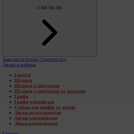
0 800 330 295
Тяжелая атлетика
Смотреть все
Диски и наборы
Гантелі
Штанги
Штанги з гантелями
Штанги з гантелями та лавками
Грифи
Грифи олімпійські
Стійки для грифів та дисків
Диски металлические
Диски олимпийские
Диски композитные
Гантели