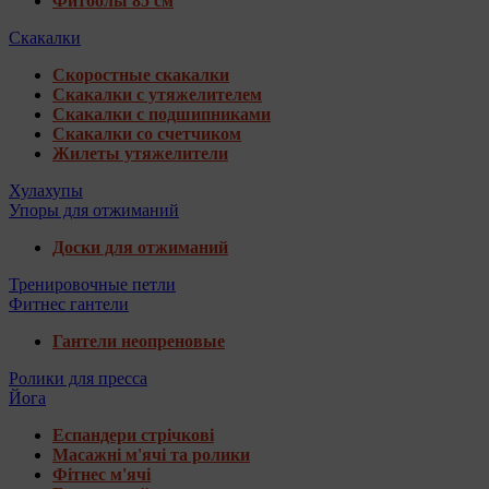
Фитболы 85 см
Скакалки
Скоростные скакалки
Скакалки с утяжелителем
Скакалки с подшипниками
Скакалки со счетчиком
Жилеты утяжелители
Хулахупы
Упоры для отжиманий
Доски для отжиманий
Тренировочные петли
Фитнес гантели
Гантели неопреновые
Ролики для пресса
Йога
Еспандери стрічкові
Масажні м'ячі та ролики
Фітнес м'ячі