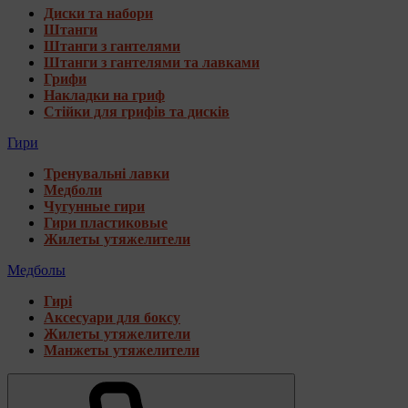
Диски та набори
Штанги
Штанги з гантелями
Штанги з гантелями та лавками
Грифи
Накладки на гриф
Стійки для грифів та дисків
Гири
Тренувальні лавки
Медболи
Чугунные гири
Гири пластиковые
Жилеты утяжелители
Медболы
Гирі
Аксесуари для боксу
Жилеты утяжелители
Манжеты утяжелители