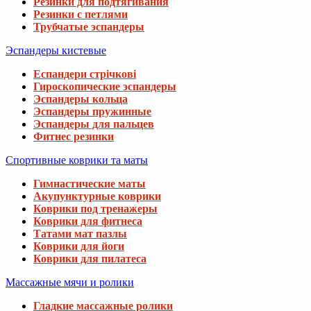
Резинки для подтягивания
Резинки с петлями
Трубчатые эспандеры
Эспандеры кистевые
Еспандери стрічкові
Гироскопические эспандеры
Эспандеры кольца
Эспандеры пружинные
Эспандеры для пальцев
Фитнес резинки
Спортивные коврики та маты
Гимнастические маты
Акупунктурные коврики
Коврики под тренажеры
Коврики для фитнеса
Татами мат пазлы
Коврики для йоги
Коврики для пилатеса
Массажные мячи и ролики
Гладкие массажные ролики