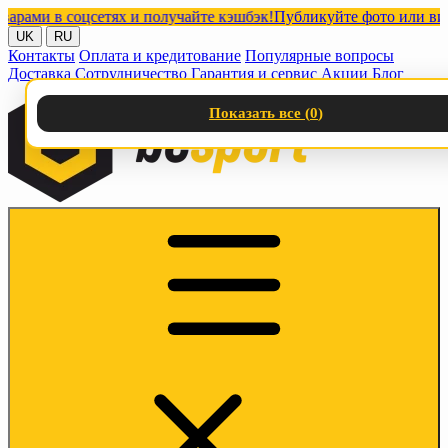
и в соцсетях и получайте кэшбэк!
Публикуйте фото или видео с
UK
RU
Контакты
Оплата и кредитование
Популярные вопросы
Доставка
Сотрудничество
Гарантия и сервис
Акции
Блог
Показать все (
0
)