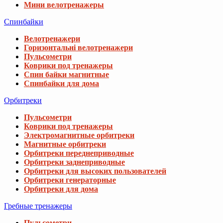
Мини велотренажеры
Спинбайки
Велотренажери
Горизонтальні велотренажери
Пульсометри
Коврики под тренажеры
Спин байки магнитные
Спинбайки для дома
Орбитреки
Пульсометри
Коврики под тренажеры
Электромагнитные орбитреки
Магнитные орбитреки
Орбитреки переднеприводные
Орбитреки заднеприводные
Орбитреки для высоких пользователей
Орбитреки генераторные
Орбитреки для дома
Гребные тренажеры
Пульсометри