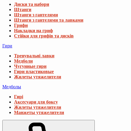
Диски та набори
Штанги
Штанги з гантелями
Штанги з гантелями та лавками
Грифи
Накладки на гриф
Стійки для грифів та дисків
Гири
Тренувальні лавки
Медболи
Чугунные гири
Гири пластиковые
Жилеты утяжелители
Медболы
Гирі
Аксесуари для боксу
Жилеты утяжелители
Манжеты утяжелители