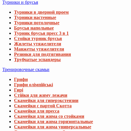
Турники и брусья
Турники в дверной проем
Турники настенные
Турники потолочные
Брусья напольные
Турник брусья пресс 3 в 1
Стойки турник брусья
Жилеты утяжелители
Манжеты утяжелители
Резинки для подтягивания
Трубчатые эспандеры
Тренировочные скамьи
Грифи
Грифи олімпійські
Гирі
Стійки для жиму лежачи
Скамейки для гиперэкстензии
Скамейки с партой Скотта
Скамейки для пресса
Скамейки для жима со стойками
Скамейки для жима горизонтальные
Скамейки для жима универсальные