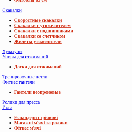
Фитболы 85 см
Скакалки
Скоростные скакалки
Скакалки с утяжелителем
Скакалки с подшипниками
Скакалки со счетчиком
Жилеты утяжелители
Хулахупы
Упоры для отжиманий
Доски для отжиманий
Тренировочные петли
Фитнес гантели
Гантели неопреновые
Ролики для пресса
Йога
Еспандери стрічкові
Масажні м'ячі та ролики
Фітнес м'ячі