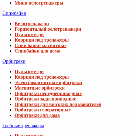
Мини велотренажеры
Спинбайки
Велотренажери
Горизонтальні велотренажери
Пульсометри
Коврики под тренажеры
Спин байки магнитные
Спинбайки для дома
Орбитреки
Пульсометри
Коврики под тренажеры
Электромагнитные орбитреки
Магнитные орбитреки
Орбитреки переднеприводные
Орбитреки заднеприводные
Орбитреки для высоких пользователей
Орбитреки генераторные
Орбитреки для дома
Гребные тренажеры
Пульсометри