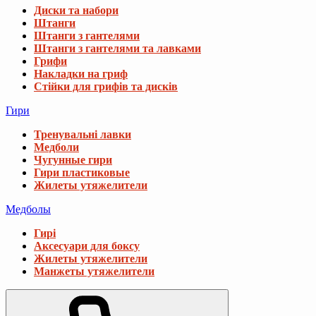
Диски та набори
Штанги
Штанги з гантелями
Штанги з гантелями та лавками
Грифи
Накладки на гриф
Стійки для грифів та дисків
Гири
Тренувальні лавки
Медболи
Чугунные гири
Гири пластиковые
Жилеты утяжелители
Медболы
Гирі
Аксесуари для боксу
Жилеты утяжелители
Манжеты утяжелители