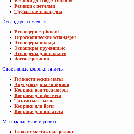
Резинки для подтягивания
Резинки с петлями
Трубчатые эспандеры
Эспандеры кистевые
Еспандери стрічкові
Гироскопические эспандеры
Эспандеры кольца
Эспандеры пружинные
Эспандеры для пальцев
Фитнес резинки
Спортивные коврики та маты
Гимнастические маты
Акупунктурные коврики
Коврики под тренажеры
Коврики для фитнеса
Татами мат пазлы
Коврики для йоги
Коврики для пилатеса
Массажные мячи и ролики
Гладкие массажные ролики