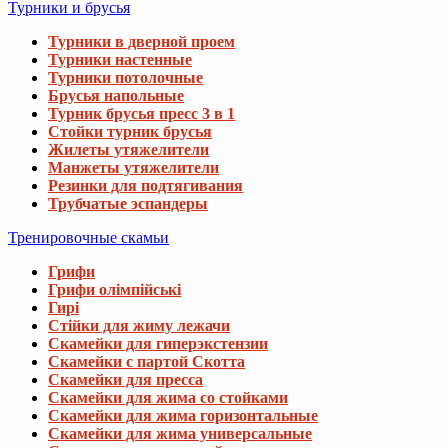
Турники и брусья
Турники в дверной проем
Турники настенные
Турники потолочные
Брусья напольные
Турник брусья пресс 3 в 1
Стойки турник брусья
Жилеты утяжелители
Манжеты утяжелители
Резинки для подтягивания
Трубчатые эспандеры
Тренировочные скамьи
Грифи
Грифи олімпійські
Гирі
Стійки для жиму лежачи
Скамейки для гиперэкстензии
Скамейки с партой Скотта
Скамейки для пресса
Скамейки для жима со стойками
Скамейки для жима горизонтальные
Скамейки для жима универсальные