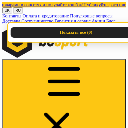
ами в соцсетях и получайте кэшбэк!
Публикуйте фото или видео
UK
RU
Контакты
Оплата и кредитование
Популярные вопросы
Доставка
Сотрудничество
Гарантия и сервис
Акции
Блог
Показать все (
0
)