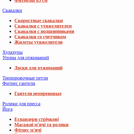
Фитболы 85 см
Скакалки
Скоростные скакалки
Скакалки с утяжелителем
Скакалки с подшипниками
Скакалки со счетчиком
Жилеты утяжелители
Хулахупы
Упоры для отжиманий
Доски для отжиманий
Тренировочные петли
Фитнес гантели
Гантели неопреновые
Ролики для пресса
Йога
Еспандери стрічкові
Масажні м'ячі та ролики
Фітнес м'ячі